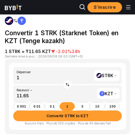
S’inscrire
Accueil
STRK to KZT
Convertir 1 STRK (Starknet Token) en
KZT (Tenge kazakh)
1 STRK ≈ ₸11.65 KZT
▼
-2.01%
24h
Dernière mise à jour
：
2026/08/08 06:03
(
GMT+0
)
Dépenser
STRK
Recevoir ~
KZT
0.001
0.01
0.1
1
5
10
100
Convertir STRK to KZT
Aucuns frais · Plus de 350 cryptos · Plus de 40 devises fiat