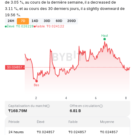
de 3.05 %, au cours de la dernière semaine, il a decreased de
3.11 %, et au cours des 30 derniers jours, il a slightly downward de
19.56 %.
24H
7D
14D
30D
60D
200D
Élevé
:
₸
0.026228
Faible
:
₸
0.024122
Dernière mise à jour : 2026-08-08, 06:03 GMT+0
Plus haut niveau historique
Plus bas niveau historique
₸4.41
₸0.023949
Capitalisation du marché
Offre en circulation
₸168.79M
6.81 B
Période
Élevé
Faible
Moyenne
Va
24 heures
₸0.024857
₸0.024857
₸0.024857
-