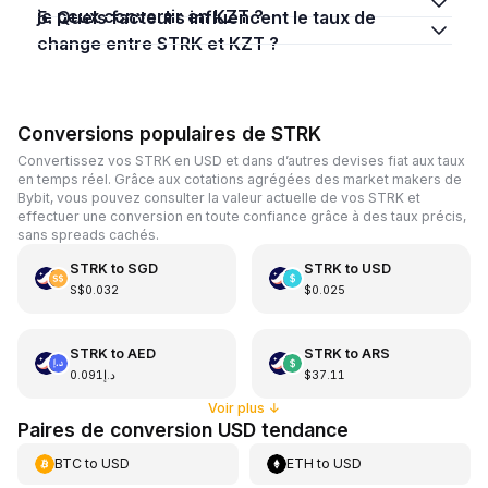
je peux convertir en KZT ?
5. Quels facteurs influencent le taux de
change entre STRK et KZT ?
Conversions populaires de STRK
Convertissez vos STRK en USD et dans d’autres devises fiat aux taux
en temps réel. Grâce aux cotations agrégées des market makers de
Bybit, vous pouvez consulter la valeur actuelle de vos STRK et
effectuer une conversion en toute confiance grâce à des taux précis,
sans spreads cachés.
STRK
to
SGD
STRK
to
USD
S$0.032
$0.025
STRK
to
AED
STRK
to
ARS
د.إ0.091
$37.11
Voir plus
↓
Paires de conversion USD tendance
BTC
to
USD
ETH
to
USD