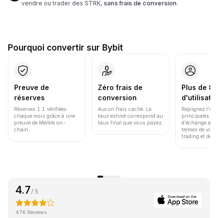
vendre ou trader des STRK,
sans frais de conversion
.
Pourquoi convertir sur Bybit
Preuve de
Zéro frais de
Plus de 86
réserves
conversion
d'utilisate
Réserves 1:1 vérifiées
Aucun frais caché. Le
Rejoignez l'un
chaque mois grâce à une
taux estimé correspond au
principales pl
preuve de Merkle on-
taux final que vous payez.
d'échange au 
chain.
termes de volu
trading et de li
4.7
/ 5
47K Reviews