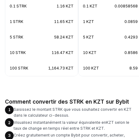
0.1 STRK
1.16 KZT
0.1 KZT
0.00858568
1 STRK
11.65 KZT
1 KZT
0.0859
5 STRK
58.24 KZT
5 KZT
0.4293
10 STRK
116.47 KZT
10 KZT
0.8586
100 STRK
1,164.73 KZT
100 KZT
8.59
Comment convertir des STRK en KZT sur Bybit
Saisissez le montant STRK que vous souhaitez convertir en KZT
1
dans le calculateur ci-dessus.
Visualisez instantanément la valeur équivalente enKZT selon le
2
taux de change en temps réel entre STRK et KZT.
Créez gratuitement un compte Bybit pour convertir, acheter,
3