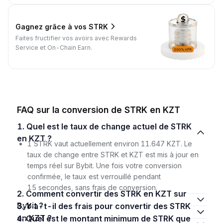
Gagnez grâce à vos STRK
Faites fructifier vos avoirs avec Rewards
Service et On-Chain Earn.
FAQ sur la conversion de STRK en KZT
1. Quel est le taux de change actuel de STRK
en KZT ?
1 STRK vaut actuellement environ 11.647 KZT. Le
taux de change entre STRK et KZT est mis à jour en
temps réel sur Bybit. Une fois votre conversion
confirmée, le taux est verrouillé pendant
15 secondes, sans frais de conversion.
2. Comment convertir des STRK en KZT sur
Bybit ?
3. Y a-t-il des frais pour convertir des STRK
en KZT ?
4. Quel est le montant minimum de STRK que