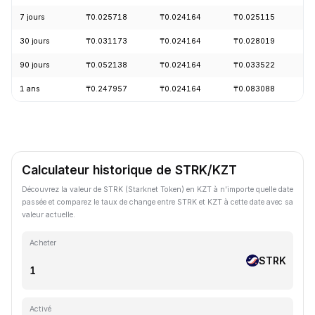
7 jours
₸0.025718
₸0.024164
₸0.025115
-
30 jours
₸0.031173
₸0.024164
₸0.028019
-
90 jours
₸0.052138
₸0.024164
₸0.033522
-
1 ans
₸0.247957
₸0.024164
₸0.083088
-
Calculateur historique de STRK/KZT
Découvrez la valeur de STRK (Starknet Token) en KZT à n'importe quelle date
passée et comparez le taux de change entre STRK et KZT à cette date avec sa
valeur actuelle.
Acheter
STRK
Activé