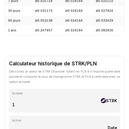
7 jours
zł0.025718
zł0.024164
zł0.025110
+
30 jours
zł0.031173
zł0.024164
zł0.027924
-
90 jours
zł0.052138
zł0.024164
zł0.033429
-
1 ans
zł0.247957
zł0.024164
zł0.082930
-
Calculateur historique de STRK/PLN
Découvrez la valeur de STRK (Starknet Token) en PLN à n'importe quelle date
passée et comparez le taux de change entre STRK et PLN à cette date avec sa
valeur actuelle.
Acheter
STRK
Activé
Date