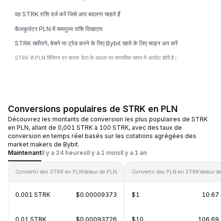
वह STRK राशि दर्ज करें जिसे आप बदलना चाहते हैं
कैलकुलेटर PLN में समतुल्य राशि दिखाएगा
STRK खरीदने, बेचने या ट्रेड करने के लिए Bybit खाते के लिए साइन अप करें
STRK से PLN विनिमय दर बाजार डेटा के आधार पर वास्तविक समय में अपडेट होती है।
Conversions populaires de STRK en PLN
Découvrez les montants de conversion les plus populaires de STRK
en PLN, allant de 0,001 STRK à 100 STRK, avec des taux de
conversion en temps réel basés sur les cotations agrégées des
market makers de Bybit.
Maintenant
Il y a 24 heures
Il y a 1 mois
Il y a 1 an
Convertir des STRK en PLN
Valeur de PLN
Convertir des PLN en STRK
Valeur d
0.001 STRK
$0.00009373
$1
10.67
0.01 STRK
$0.00093726
$10
106.69