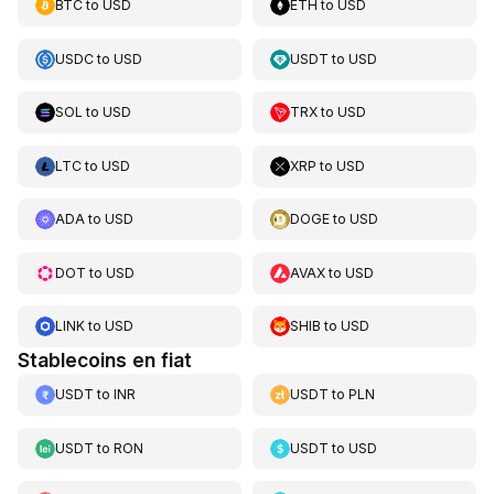
BTC
to
USD
ETH
to
USD
USDC
to
USD
USDT
to
USD
SOL
to
USD
TRX
to
USD
LTC
to
USD
XRP
to
USD
ADA
to
USD
DOGE
to
USD
DOT
to
USD
AVAX
to
USD
LINK
to
USD
SHIB
to
USD
Stablecoins en fiat
USDT
to
INR
USDT
to
PLN
USDT
to
RON
USDT
to
USD