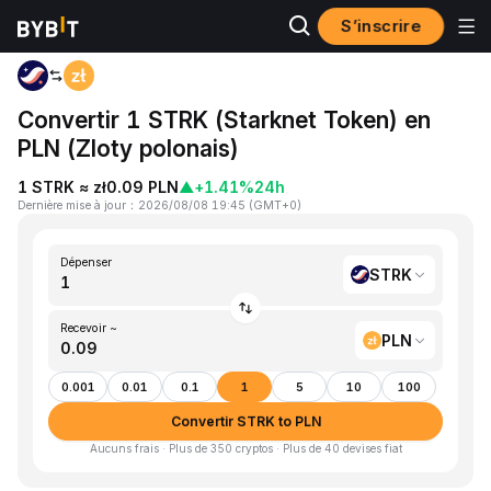
S’inscrire
Accueil
STRK to PLN
Convertir 1 STRK (Starknet Token) en
PLN (Zloty polonais)
1 STRK ≈ zł0.09 PLN
▲
+1.41%
24h
Dernière mise à jour
：
2026/08/08 19:45
(
GMT+0
)
Dépenser
STRK
Recevoir ~
PLN
0.001
0.01
0.1
1
5
10
100
Convertir STRK to PLN
Aucuns frais · Plus de 350 cryptos · Plus de 40 devises fiat