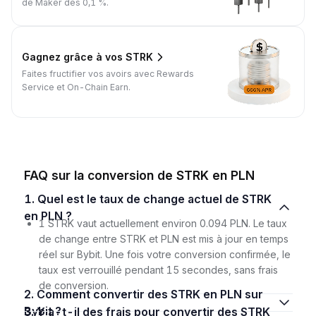
de Maker dès 0,1 %.
Gagnez grâce à vos STRK
Faites fructifier vos avoirs avec Rewards
Service et On-Chain Earn.
FAQ sur la conversion de STRK en PLN
1. Quel est le taux de change actuel de STRK
en PLN ?
1 STRK vaut actuellement environ 0.094 PLN. Le taux
de change entre STRK et PLN est mis à jour en temps
réel sur Bybit. Une fois votre conversion confirmée, le
taux est verrouillé pendant 15 secondes, sans frais
de conversion.
2. Comment convertir des STRK en PLN sur
Bybit ?
3. Y a-t-il des frais pour convertir des STRK