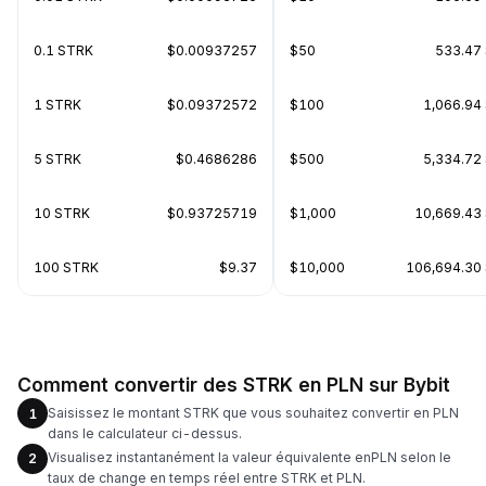
0.1 STRK
$0.00937257
$50
533.47
1 STRK
$0.09372572
$100
1,066.94
5 STRK
$0.4686286
$500
5,334.72
10 STRK
$0.93725719
$1,000
10,669.43
100 STRK
$9.37
$10,000
106,694.30
Comment convertir des STRK en PLN sur Bybit
Saisissez le montant STRK que vous souhaitez convertir en PLN
1
dans le calculateur ci-dessus.
Visualisez instantanément la valeur équivalente enPLN selon le
2
taux de change en temps réel entre STRK et PLN.