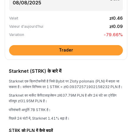
zł0.46
Valait
zł0.09
Valeur d'aujourd'hui
-79.66
%
Variation
Trader
Starknet (STRK) के बारे में
Starknet एक क्रिप्टोकरेंसी है जिसे Bybit पर Zloty polonais (PLN) में बदला जा
सकता है। वर्तमान विनिमय दर 1 STRK = zł0.09372571902158232 PLN है।
Starknet का मार्केट कैपिटलाइजेशन zł637.79M PLN है और 24 घंटे का ट्रेडिंग
वॉल्यूम zł31.95M PLN है।
परिसंचारी आपूर्ति 7B STRK है।
पिछले 24 घंटों में, Starknet 1.41% बढ़ा है।
STRK को PLN में कैसे बदलें