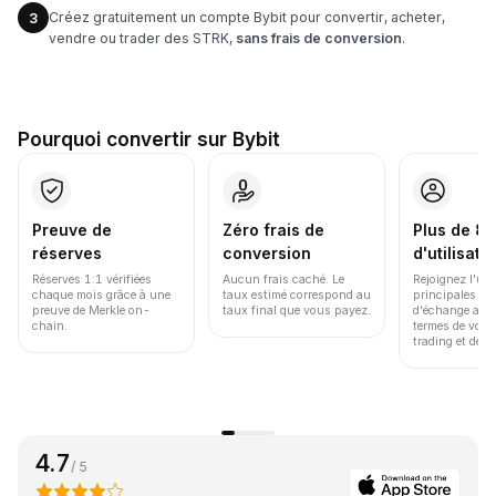
Créez gratuitement un compte Bybit pour convertir, acheter,
3
vendre ou trader des STRK,
sans frais de conversion
.
Pourquoi convertir sur Bybit
Preuve de
Zéro frais de
Plus de 86
réserves
conversion
d'utilisate
Réserves 1:1 vérifiées
Aucun frais caché. Le
Rejoignez l'un
chaque mois grâce à une
taux estimé correspond au
principales pl
preuve de Merkle on-
taux final que vous payez.
d'échange au 
chain.
termes de volu
trading et de li
4.7
/ 5