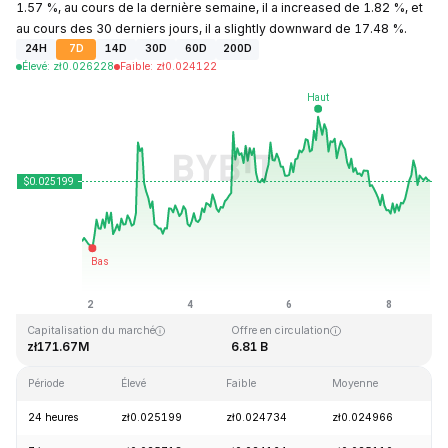
1.57 %, au cours de la dernière semaine, il a increased de 1.82 %, et
au cours des 30 derniers jours, il a slightly downward de 17.48 %.
24H
7D
14D
30D
60D
200D
Élevé
:
zł
0.026228
Faible
:
zł
0.024122
Dernière mise à jour : 2026-08-08, 19:45 GMT+0
Plus haut niveau historique
Plus bas niveau historique
zł4.41
zł0.023949
Capitalisation du marché
Offre en circulation
zł171.67M
6.81 B
Période
Élevé
Faible
Moyenne
Va
24 heures
zł0.025199
zł0.024734
zł0.024966
+