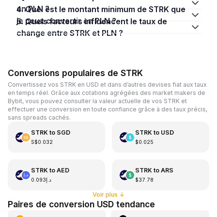
en PLN ?
4. Quel est le montant minimum de STRK que
je peux convertir en PLN ?
5. Quels facteurs influencent le taux de
change entre STRK et PLN ?
Conversions populaires de STRK
Convertissez vos STRK en USD et dans d’autres devises fiat aux taux
en temps réel. Grâce aux cotations agrégées des market makers de
Bybit, vous pouvez consulter la valeur actuelle de vos STRK et
effectuer une conversion en toute confiance grâce à des taux précis,
sans spreads cachés.
STRK
to
SGD
STRK
to
USD
S$0.032
$0.025
STRK
to
AED
STRK
to
ARS
د.إ0.093
$37.78
Voir plus
↓
Paires de conversion USD tendance