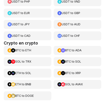
USDT
to
PHP
USDT
to
VND
USDT
to
EUR
USDT
to
GBP
USDT
to
JPY
USDT
to
AUD
USDT
to
CAD
USDT
to
CHF
Crypto en crypto
BTC
to
ETH
BTC
to
ADA
SOL
to
TRX
BTC
to
SOL
ETH
to
SOL
BTC
to
XRP
ETH
to
BNB
SOL
to
AVAX
BTC
to
DOGE