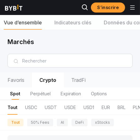
S’inscrire
Vue d’ensemble
Indicateurs clés
Données du con
Marchés
Favoris
Crypto
TradFi
Spot
Perpétuel
Expiration
Options
Tout
USDC
USDT
USDE
USD1
EUR
BRL
PL
Tout
50% Fees
AI
DeFi
xStocks