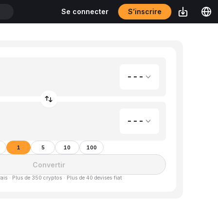
S’inscrire
Se connecter
T
---
---
1
5
10
100
Convertir
is · Plus de 350 cryptos · Plus de 40 devises fiat