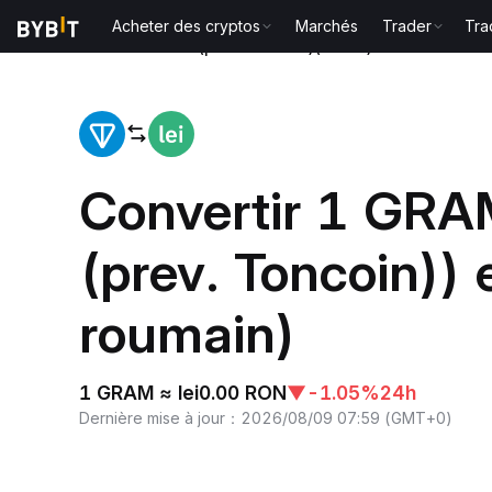
Acheter des cryptos
Marchés
Trader
Tra
Accueil
Gram (prev. Toncoin)(GRAM) to Leu roumai
Convertir 1 GR
(prev. Toncoin))
roumain)
1 GRAM ≈ lei0.00 RON
▼
-1.05%
24h
Dernière mise à jour
：
2026/08/09 07:59
(
GMT+0
)