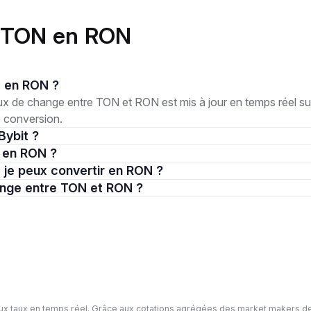
e TON en RON
ON en RON ?
 de change entre TON et RON est mis à jour en temps réel sur 
e conversion.
Bybit ?
N en RON ?
e je peux convertir en RON ?
change entre TON et RON ?
ux taux en temps réel. Grâce aux cotations agrégées des market makers de