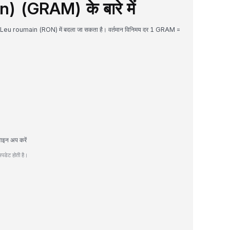
 (GRAM) के बारे में
र Leu roumain (RON) में बदला जा सकता है। वर्तमान विनिमय दर 1 GRAM =
ाइन अप करें
पडेट होती है।