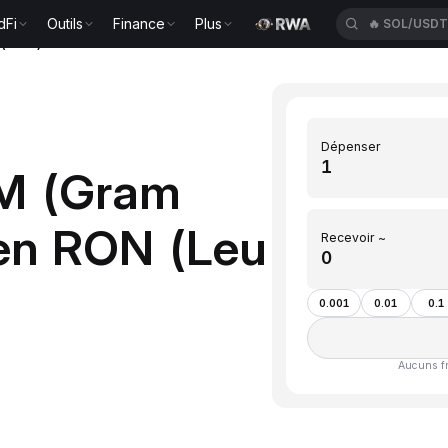
dFi
Outils
Finance
Plus
🔥
BTC/USD
n(RON)
Dépenser
AM (Gram
 en RON (Leu
Recevoir ~
0.001
0.01
0.1
Aucuns fra