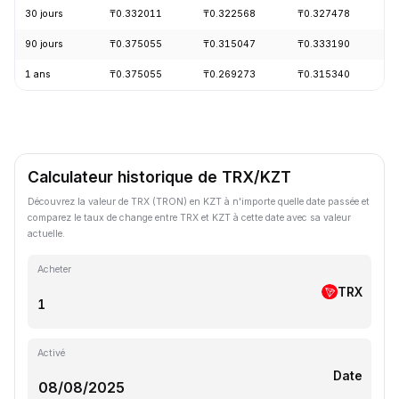
30 jours
₸0.332011
₸0.322568
₸0.327478
-
90 jours
₸0.375055
₸0.315047
₸0.333190
+
1 ans
₸0.375055
₸0.269273
₸0.315340
-
Calculateur historique de TRX/KZT
Découvrez la valeur de TRX (TRON) en KZT à n'importe quelle date passée et
comparez le taux de change entre TRX et KZT à cette date avec sa valeur
actuelle.
Acheter
TRX
Activé
Date