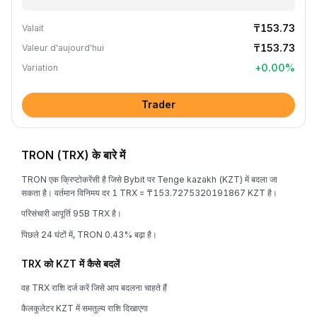
₸153.73
Valait
₸153.73
Valeur d'aujourd'hui
+
0.00
%
Variation
Trader
TRON (TRX) के बारे में
TRON एक क्रिप्टोकरेंसी है जिसे Bybit पर Tenge kazakh (KZT) में बदला जा
सकता है। वर्तमान विनिमय दर 1 TRX = ₸153.7275320191867 KZT है।
परिसंचारी आपूर्ति 95B TRX है।
पिछले 24 घंटों में, TRON 0.43% बढ़ा है।
TRX को KZT में कैसे बदलें
वह TRX राशि दर्ज करें जिसे आप बदलना चाहते हैं
कैलकुलेटर KZT में समतुल्य राशि दिखाएगा