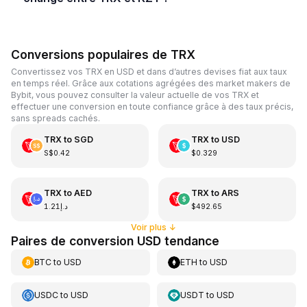
Conversions populaires de TRX
Convertissez vos TRX en USD et dans d’autres devises fiat aux taux
en temps réel. Grâce aux cotations agrégées des market makers de
Bybit, vous pouvez consulter la valeur actuelle de vos TRX et
effectuer une conversion en toute confiance grâce à des taux précis,
sans spreads cachés.
TRX
to
SGD
TRX
to
USD
S$0.42
$0.329
TRX
to
AED
TRX
to
ARS
د.إ1.21
$492.65
Voir plus
↓
Paires de conversion USD tendance
BTC
to
USD
ETH
to
USD
USDC
to
USD
USDT
to
USD