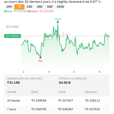
au cours des 30 derniers jours, il a slightly downward de 0.97 %.
24H
7D
14D
30D
60D
200D
Élevé
:
₸
0.330395
Faible
:
₸
0.325441
Dernière mise à jour : 2026-08-08, 18:29 GMT+0
Plus haut niveau historique
Plus bas niveau historique
₸0.431288
₸0.001804
Capitalisation du marché
Offre en circulation
₸31.19B
94.89 B
Période
Élevé
Faible
Moyenne
V
24 heures
₸0.328658
₸0.327567
₸0.328112
+
7 jours
₸0.328706
₸0.326387
₸0.327525
+