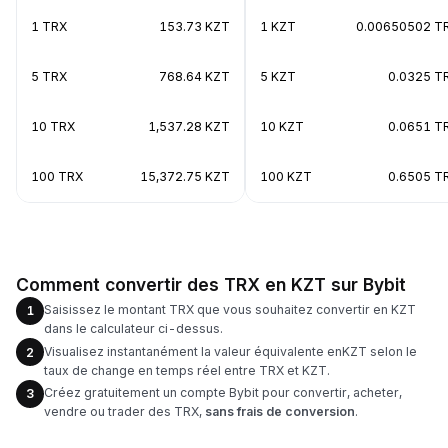
1 TRX
153.73 KZT
1 KZT
0.00650502 T
5 TRX
768.64 KZT
5 KZT
0.0325 T
10 TRX
1,537.28 KZT
10 KZT
0.0651 T
100 TRX
15,372.75 KZT
100 KZT
0.6505 T
Comment convertir des TRX en KZT sur Bybit
Saisissez le montant TRX que vous souhaitez convertir en KZT
1
dans le calculateur ci-dessus.
Visualisez instantanément la valeur équivalente enKZT selon le
2
taux de change en temps réel entre TRX et KZT.
Créez gratuitement un compte Bybit pour convertir, acheter,
3
vendre ou trader des TRX,
sans frais de conversion
.