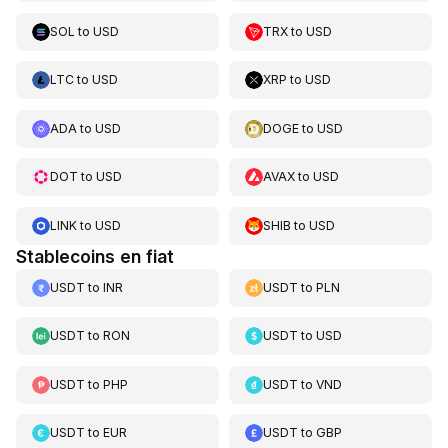
SOL
to
USD
TRX
to
USD
LTC
to
USD
XRP
to
USD
ADA
to
USD
DOGE
to
USD
DOT
to
USD
AVAX
to
USD
LINK
to
USD
SHIB
to
USD
Stablecoins en fiat
USDT
to
INR
USDT
to
PLN
USDT
to
RON
USDT
to
USD
USDT
to
PHP
USDT
to
VND
USDT
to
EUR
USDT
to
GBP