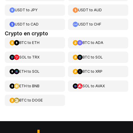
USDT
to
JPY
USDT
to
AUD
USDT
to
CAD
USDT
to
CHF
Crypto en crypto
BTC
to
ETH
BTC
to
ADA
SOL
to
TRX
BTC
to
SOL
ETH
to
SOL
BTC
to
XRP
ETH
to
BNB
SOL
to
AVAX
BTC
to
DOGE