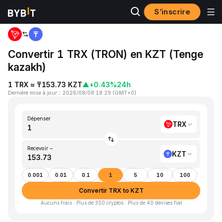
S’inscrire
Accueil
TRX to KZT
Convertir 1 TRX (TRON) en KZT (Tenge
kazakh)
1 TRX ≈ ₸153.73 KZT
▲
+0.43%
24h
Dernière mise à jour
：
2026/08/08 18:29
(
GMT+0
)
Dépenser
TRX
Recevoir ~
KZT
0.001
0.01
0.1
1
5
10
100
Convertir TRX to KZT
Aucuns frais · Plus de 350 cryptos · Plus de 40 devises fiat