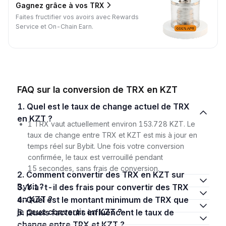
Gagnez grâce à vos TRX
Faites fructifier vos avoirs avec Rewards
Service et On-Chain Earn.
FAQ sur la conversion de TRX en KZT
1. Quel est le taux de change actuel de TRX
en KZT ?
1 TRX vaut actuellement environ 153.728 KZT. Le
taux de change entre TRX et KZT est mis à jour en
temps réel sur Bybit. Une fois votre conversion
confirmée, le taux est verrouillé pendant
15 secondes, sans frais de conversion.
2. Comment convertir des TRX en KZT sur
Bybit ?
3. Y a-t-il des frais pour convertir des TRX
en KZT ?
4. Quel est le montant minimum de TRX que
je peux convertir en KZT ?
5. Quels facteurs influencent le taux de
change entre TRX et KZT ?