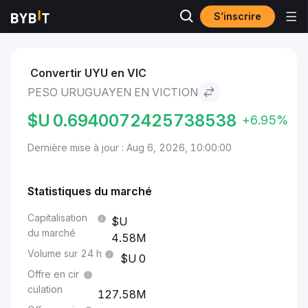
S’inscrire
Marchés
Prix du Viction VIC
Peso uruguayen to Viction
Convertir UYU en VIC
PESO URUGUAYEN EN VICTION
$U
0.6940072425738538
+6.95%
Dernière mise à jour : Aug 6, 2026, 10:00:00
Statistiques du marché
Capitalisation
du marché
4.58M
Volume sur 24 h
0
Offre en cir
culation
127.58M