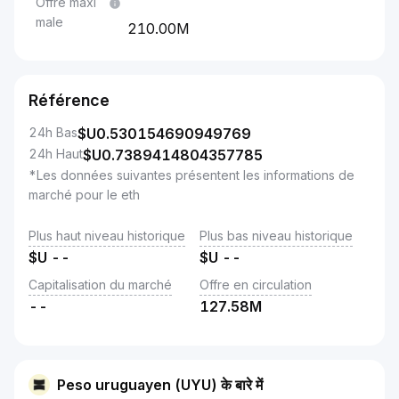
Offre maxi
male
210.00M
Référence
24h Bas
$U
0.530154690949769
24h Haut
$U
0.7389414804357785
*Les données suivantes présentent les informations de
marché pour le eth
Plus haut niveau historique
Plus bas niveau historique
$U
--
$U
--
Capitalisation du marché
Offre en circulation
--
127.58M
Peso uruguayen (UYU) के बारे में