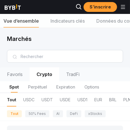
S’inscrire
Vue d’ensemble
Indicateurs clés
Données du con
Marchés
Favoris
Crypto
TradFi
Spot
Perpétuel
Expiration
Options
Tout
USDC
USDT
USDE
USD1
EUR
BRL
PL
Tout
50% Fees
AI
DeFi
xStocks