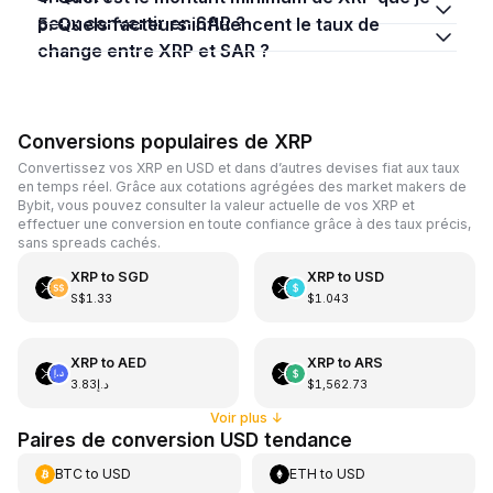
peux convertir en SAR ?
5. Quels facteurs influencent le taux de
change entre XRP et SAR ?
Conversions populaires de XRP
Convertissez vos XRP en USD et dans d’autres devises fiat aux taux
en temps réel. Grâce aux cotations agrégées des market makers de
Bybit, vous pouvez consulter la valeur actuelle de vos XRP et
effectuer une conversion en toute confiance grâce à des taux précis,
sans spreads cachés.
XRP
to
SGD
XRP
to
USD
S$1.33
$1.043
XRP
to
AED
XRP
to
ARS
د.إ3.83
$1,562.73
Voir plus
↓
Paires de conversion USD tendance
BTC
to
USD
ETH
to
USD