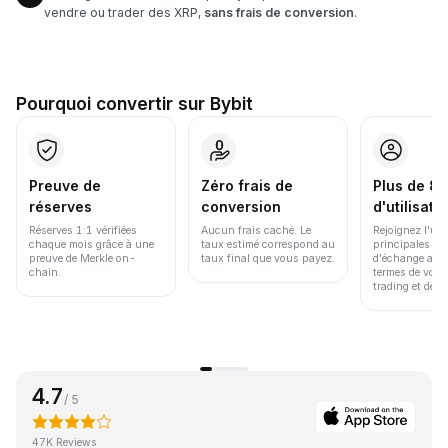
vendre ou trader des XRP,
sans frais de conversion
.
Pourquoi convertir sur Bybit
Preuve de
Zéro frais de
Plus de 86
réserves
conversion
d'utilisate
Réserves 1:1 vérifiées
Aucun frais caché. Le
Rejoignez l'un
chaque mois grâce à une
taux estimé correspond au
principales pl
preuve de Merkle on-
taux final que vous payez.
d'échange au 
chain.
termes de volu
trading et de li
4.7
/ 5
47K Reviews