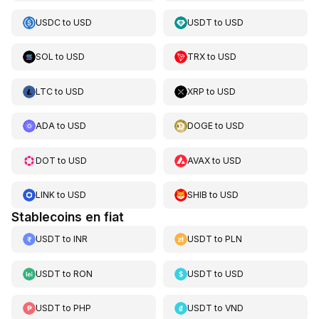
USDC
to
USD
USDT
to
USD
SOL
to
USD
TRX
to
USD
LTC
to
USD
XRP
to
USD
ADA
to
USD
DOGE
to
USD
DOT
to
USD
AVAX
to
USD
LINK
to
USD
SHIB
to
USD
Stablecoins en fiat
USDT
to
INR
USDT
to
PLN
USDT
to
RON
USDT
to
USD
USDT
to
PHP
USDT
to
VND