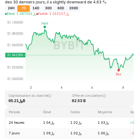
des 30 derniers jours, il a slightly downward de 4.63 %.
24H
7D
14D
30D
60D
200D
Élevé
:
1.087501
﷼
Faible
:
1.015157
﷼
Dernière mise à jour : 2026-08-08, 15:35 GMT+0
Plus haut niveau historique
Plus bas niveau historique
﷼0.002686
﷼3.65
Capitalisation du marché
Offre en circulation
﷼65.21B
62.53 B
Période
Élevé
Faible
Moyenne
Varia
24 heures
﷼1.04
﷼1.02
﷼1.03
+1.5
7 jours
﷼1.09
﷼1.02
﷼1.06
-2.0