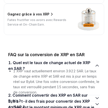
Gagnez grâce à vos XRP
Faites fructifier vos avoirs avec Rewards
Service et On-Chain Earn.
FAQ sur la conversion de XRP en SAR
1. Quel est le taux de change actuel de XRP
en SAR ?
1 XRP vaut actuellement environ 3.922 SAR. Le taux
de change entre XRP et SAR est mis à jour en temps
réel sur Bybit. Une fois votre conversion confirmée, le
taux est verrouillé pendant 15 secondes, sans frais
de conversion.
2. Comment convertir des XRP en SAR sur
Bybit ?
3. Y a-t-il des frais pour convertir des XRP
en SAR ?
4. Quel est le montant minimum de XRP que je