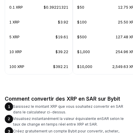
0.1 XRP
$0.39221321
$50
12.75 X
1 XRP
$3.92
$100
25.50 X
5 XRP
$19.61
$500
127.48 X
10 XRP
$39.22
$1,000
254.96 X
100 XRP
$392.21
$10,000
2,549.63 X
Comment convertir des XRP en SAR sur Bybit
Saisissez le montant XRP que vous souhaitez convertir en SAR
1
dans le calculateur ci-dessus.
Visualisez instantanément la valeur équivalente enSAR selon le
2
taux de change en temps réel entre XRP et SAR.
Créez gratuitement un compte Bybit pour convertir, acheter,
3