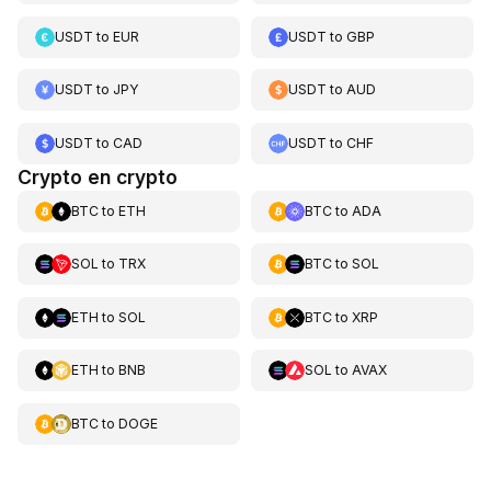
USDT
to
EUR
USDT
to
GBP
USDT
to
JPY
USDT
to
AUD
USDT
to
CAD
USDT
to
CHF
Crypto en crypto
BTC
to
ETH
BTC
to
ADA
SOL
to
TRX
BTC
to
SOL
ETH
to
SOL
BTC
to
XRP
ETH
to
BNB
SOL
to
AVAX
BTC
to
DOGE