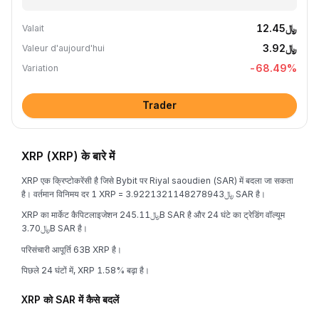
﷼12.45
Valait
﷼3.92
Valeur d'aujourd'hui
-68.49
%
Variation
Trader
XRP (XRP) के बारे में
XRP एक क्रिप्टोकरेंसी है जिसे Bybit पर Riyal saoudien (SAR) में बदला जा सकता
है। वर्तमान विनिमय दर 1 XRP = ﷼3.9221321148278943 SAR है।
XRP का मार्केट कैपिटलाइजेशन ﷼245.11B SAR है और 24 घंटे का ट्रेडिंग वॉल्यूम
﷼3.70B SAR है।
परिसंचारी आपूर्ति 63B XRP है।
पिछले 24 घंटों में, XRP 1.58% बढ़ा है।
XRP को SAR में कैसे बदलें