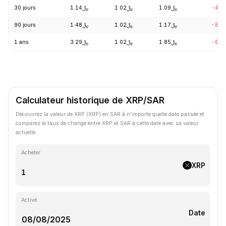
30 jours
﷼1.14
﷼1.02
﷼1.09
-4.6
90 jours
﷼1.48
﷼1.02
﷼1.17
-8.2
1 ans
﷼3.29
﷼1.02
﷼1.85
-68.
Calculateur historique de XRP/SAR
Découvrez la valeur de XRP (XRP) en SAR à n'importe quelle date passée et
comparez le taux de change entre XRP et SAR à cette date avec sa valeur
actuelle.
Acheter
XRP
Activé
Date