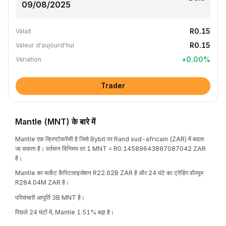
R0.15
Valait
R0.15
Valeur d'aujourd'hui
+
0.00
%
Variation
Trader
Mantle (MNT) के बारे में
Mantle एक क्रिप्टोकरेंसी है जिसे Bybit पर Rand sud-africain (ZAR) में बदला
जा सकता है। वर्तमान विनिमय दर 1 MNT = R0.14589643887087042 ZAR
है।
Mantle का मार्केट कैपिटलाइजेशन R22.62B ZAR है और 24 घंटे का ट्रेडिंग वॉल्यूम
R284.04M ZAR है।
परिसंचारी आपूर्ति 3B MNT है।
पिछले 24 घंटों में, Mantle 1.51% बढ़ा है।