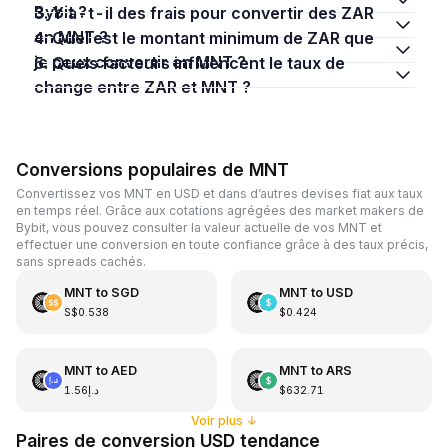
Bybit ?
3. Y a-t-il des frais pour convertir des ZAR
en MNT ?
4. Quel est le montant minimum de ZAR que
je peux convertir en MNT ?
5. Quels facteurs influencent le taux de
change entre ZAR et MNT ?
Conversions populaires de MNT
Convertissez vos MNT en USD et dans d’autres devises fiat aux taux
en temps réel. Grâce aux cotations agrégées des market makers de
Bybit, vous pouvez consulter la valeur actuelle de vos MNT et
effectuer une conversion en toute confiance grâce à des taux précis,
sans spreads cachés.
MNT
to
SGD
MNT
to
USD
S$0.538
$0.424
MNT
to
AED
MNT
to
ARS
د.إ1.56
$632.71
Voir plus
↓
Paires de conversion USD tendance