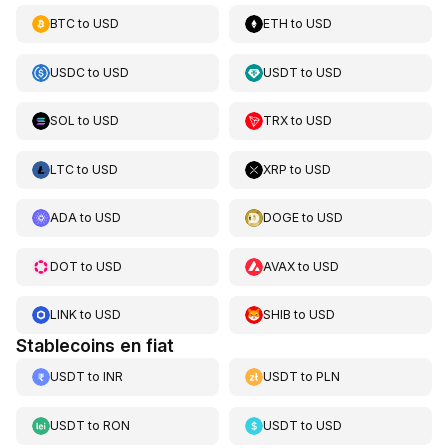
BTC
to
USD
ETH
to
USD
USDC
to
USD
USDT
to
USD
SOL
to
USD
TRX
to
USD
LTC
to
USD
XRP
to
USD
ADA
to
USD
DOGE
to
USD
DOT
to
USD
AVAX
to
USD
LINK
to
USD
SHIB
to
USD
Stablecoins en fiat
USDT
to
INR
USDT
to
PLN
USDT
to
RON
USDT
to
USD