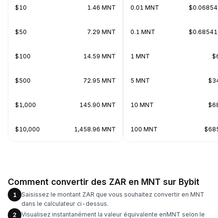
$10
1.46 MNT
0.01 MNT
$0.0685
$50
7.29 MNT
0.1 MNT
$0.6854
$100
14.59 MNT
1 MNT
$
$500
72.95 MNT
5 MNT
$3
$1,000
145.90 MNT
10 MNT
$6
$10,000
1,458.96 MNT
100 MNT
$68
Comment convertir des ZAR en MNT sur Bybit
Saisissez le montant ZAR que vous souhaitez convertir en MNT
1
dans le calculateur ci-dessus.
Visualisez instantanément la valeur équivalente enMNT selon le
2