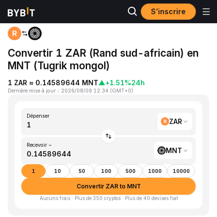
S’inscrire
Accueil
ZAR to MNT
Convertir 1 ZAR (Rand sud-africain) en
MNT (Tugrik mongol)
1 ZAR ≈ 0.14589644 MNT
▲
+1.51%
24h
Dernière mise à jour
：
2026/08/09 12:34
(
GMT+0
)
Dépenser
ZAR
Recevoir ~
MNT
1
10
50
100
500
1000
10000
Convertir ZAR to MNT
Aucuns frais · Plus de 350 cryptos · Plus de 40 devises fiat