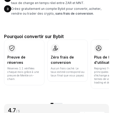
taux de change en temps réel entre ZAR et MNT.
Créez gratuitement un compte Bybit pour convertir, acheter,
3
vendre ou trader des crypto,
sans frais de conversion
.
Pourquoi convertir sur Bybit
Preuve de
Zéro frais de
Plus de 86
réserves
conversion
d'utilisate
Réserves 1:1 vérifiées
Aucun frais caché. Le
Rejoignez l'un
chaque mois grâce à une
taux estimé correspond au
principales pl
preuve de Merkle on-
taux final que vous payez.
d'échange au 
chain.
termes de volu
trading et de li
4.7
/ 5