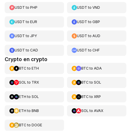
USDT
to
PHP
USDT
to
VND
USDT
to
EUR
USDT
to
GBP
USDT
to
JPY
USDT
to
AUD
USDT
to
CAD
USDT
to
CHF
Crypto en crypto
BTC
to
ETH
BTC
to
ADA
SOL
to
TRX
BTC
to
SOL
ETH
to
SOL
BTC
to
XRP
ETH
to
BNB
SOL
to
AVAX
BTC
to
DOGE