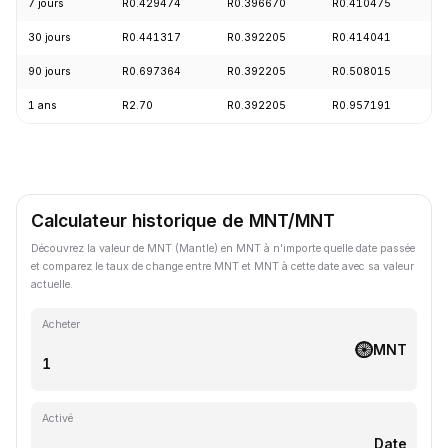
7 jours
R0.429474
R0.396670
R0.410475
+
30 jours
R0.441317
R0.392205
R0.414041
-
90 jours
R0.697364
R0.392205
R0.508015
-
1 ans
R2.70
R0.392205
R0.957191
-
Calculateur historique de MNT/MNT
Découvrez la valeur de MNT (Mantle) en MNT à n'importe quelle date passée
et comparez le taux de change entre MNT et MNT à cette date avec sa valeur
actuelle.
Acheter
MNT
Activé
Date