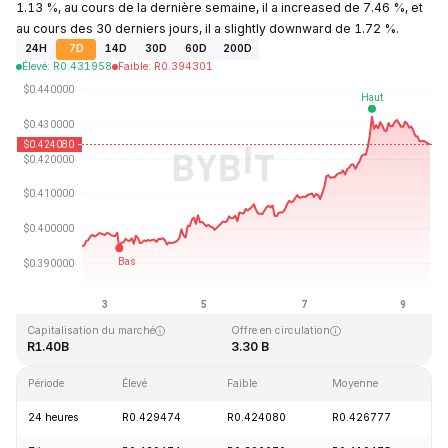
1.13 %, au cours de la dernière semaine, il a increased de 7.46 %, et
au cours des 30 derniers jours, il a slightly downward de 1.72 %.
24H
7D
14D
30D
60D
200D
Élevé
:
R
0.431958
Faible
:
R
0.394301
Dernière mise à jour : 2026-08-09, 12:34 GMT+0
Plus haut niveau historique
Plus bas niveau historique
R2.86
R0.307978
Capitalisation du marché
Offre en circulation
R1.40B
3.30 B
Période
Élevé
Faible
Moyenne
Va
24 heures
R0.429474
R0.424080
R0.426777
-