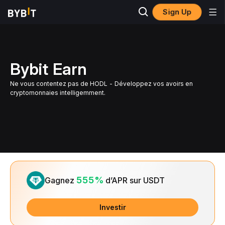
Sign Up
Bybit Earn
Ne vous contentez pas de HODL - Développez vos avoirs en
cryptomonnaies intelligemment.
Slide 1 of 1
555%
Gagnez
d’APR sur USDT
Investir