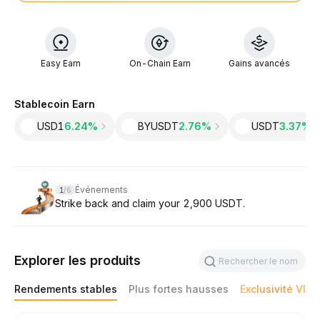
Easy Earn
On-Chain Earn
Gains avancés
Stablecoin Earn
USD1
6.24%
BYUSDT
2.76%
USDT
3.37‎%
Slide 1 of 6
Événements
1
/
6
Strike back and claim your 2,900 USDT.
Explorer les produits
Rendements stables
Plus fortes hausses
Exclusivité VIP