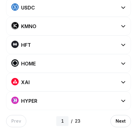
USDC
KMNO
HFT
HOME
XAI
HYPER
Prev
/
23
Next