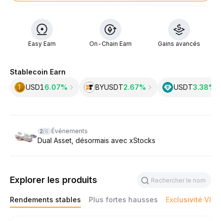
Easy Earn
On-Chain Earn
Gains avancés
Stablecoin Earn
USD1
6.07%
BYUSDT
2.67%
USDT
3.38‎%
Slide 2 of 6
Événements
2
/
6
Dual Asset, désormais avec xStocks
Explorer les produits
Rendements stables
Plus fortes hausses
Exclusivité VIP