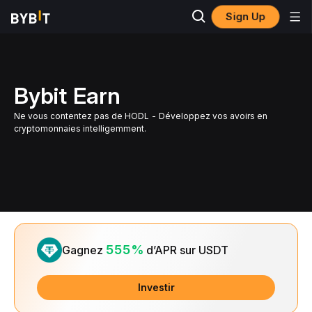
Sign Up
Bybit Earn
Ne vous contentez pas de HODL - Développez vos avoirs en
cryptomonnaies intelligemment.
Slide 1 of 1
555%
Gagnez
d’APR sur USDT
Investir