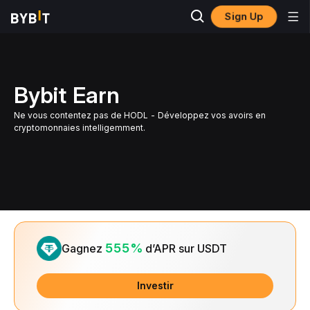
Sign Up
Bybit Earn
Ne vous contentez pas de HODL - Développez vos avoirs en
cryptomonnaies intelligemment.
Slide 1 of 1
555%
Gagnez
d’APR sur USDT
Investir