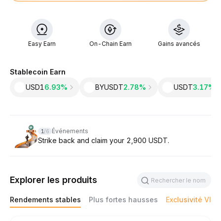
Easy Earn
On-Chain Earn
Gains avancés
Stablecoin Earn
USD1
6.93%
BYUSDT
2.78%
USDT
3.17‎%
Slide 1 of 6
Événements
1
/
6
Strike back and claim your 2,900 USDT.
Explorer les produits
Rendements stables
Plus fortes hausses
Exclusivité VIP