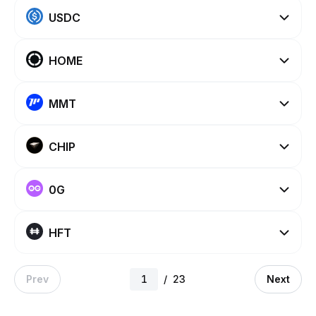
USDC
HOME
MMT
CHIP
0G
HFT
Prev
/
23
Next