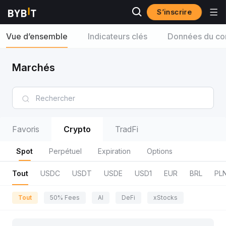
S’inscrire
Vue d’ensemble
Indicateurs clés
Données du con
Marchés
Favoris
Crypto
TradFi
Spot
Perpétuel
Expiration
Options
Tout
USDC
USDT
USDE
USD1
EUR
BRL
PL
Tout
50% Fees
AI
DeFi
xStocks