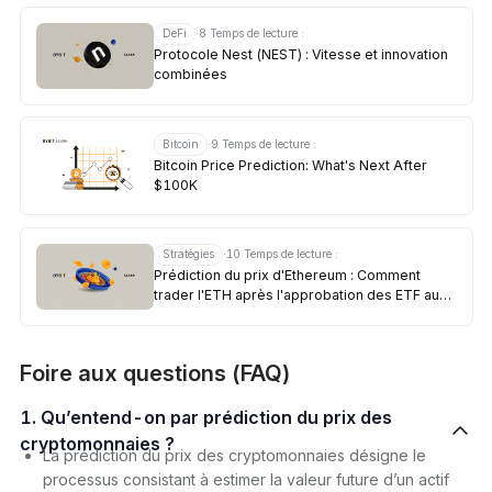
DeFi
·
8
Temps de lecture :
Protocole Nest (NEST) : Vitesse et innovation
combinées
Bitcoin
·
9
Temps de lecture :
Bitcoin Price Prediction: What's Next After
$100K
Stratégies
·
10
Temps de lecture :
Prédiction du prix d'Ethereum : Comment
trader l'ETH après l'approbation des ETF au
Spot
Foire aux questions (FAQ)
1. Qu’entend-on par prédiction du prix des
cryptomonnaies ?
La prédiction du prix des cryptomonnaies désigne le
processus consistant à estimer la valeur future d’un actif