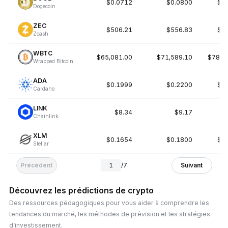
$0.0712
$0.0800
$0
Dogecoin
ZEC
$506.21
$556.83
$6
Zcash
WBTC
$65,081.00
$71,589.10
$78,7
Wrapped Bitcoin
ADA
$0.1999
$0.2200
$0
Cardano
LINK
$8.34
$9.17
$
Chainlink
XLM
$0.1654
$0.1800
$0
Stellar
Précédent
Suivant
1
/
7
Découvrez les prédictions de crypto
Des ressources pédagogiques pour vous aider à comprendre les
tendances du marché, les méthodes de prévision et les stratégies
d’investissement.