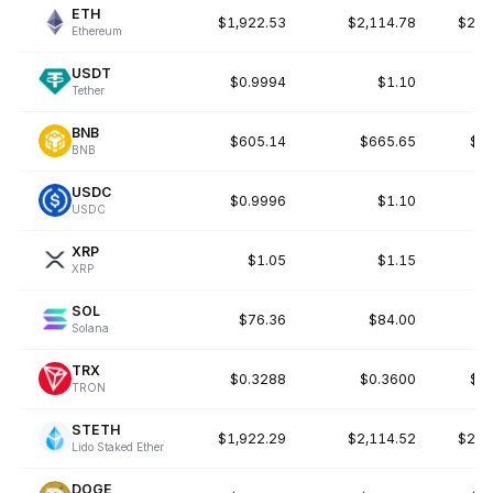
ETH
$1,922.53
$2,114.78
$2,3
Ethereum
USDT
$0.9994
$1.10
Tether
BNB
$605.14
$665.65
$7
BNB
USDC
$0.9996
$1.10
USDC
XRP
$1.05
$1.15
XRP
SOL
$76.36
$84.00
$
Solana
TRX
$0.3288
$0.3600
$0
TRON
STETH
$1,922.29
$2,114.52
$2,3
Lido Staked Ether
DOGE