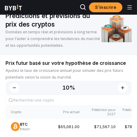
S’inscrire
Prédiction de prix
Prédictions et prévisions du
prix des cryptos
Données en temps réel et prévisions à long terme
pour t’aider à comprendre les tendances du marché
et les opportunités potentielles.
Prix futur basé sur votre hypothèse de croissance
Ajustez le taux de croissance annuel pour simuler des prix futurs
potentiels selon ta vision du marché.
Prédiction pour
Prédictio
Crypto
Prix actuel
2027
BTC
$65,061.00
$71,567.10
$78,7
Bitcoin