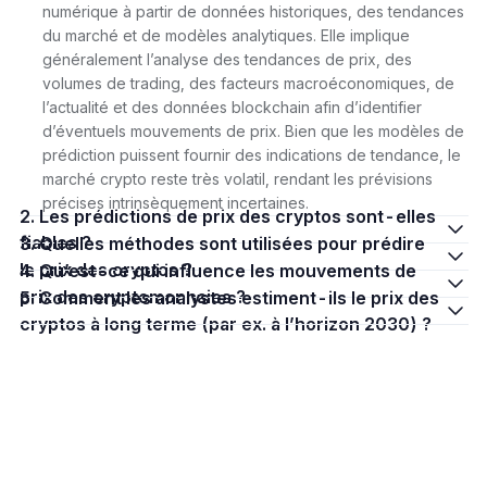
numérique à partir de données historiques, des tendances
du marché et de modèles analytiques. Elle implique
généralement l’analyse des tendances de prix, des
volumes de trading, des facteurs macroéconomiques, de
l’actualité et des données blockchain afin d’identifier
d’éventuels mouvements de prix. Bien que les modèles de
prédiction puissent fournir des indications de tendance, le
marché crypto reste très volatil, rendant les prévisions
précises intrinsèquement incertaines.
2. Les prédictions de prix des cryptos sont-elles
fiables ?
3. Quelles méthodes sont utilisées pour prédire
le prix des cryptos ?
4. Qu’est-ce qui influence les mouvements de
prix des cryptomonnaies ?
5. Comment les analystes estiment-ils le prix des
cryptos à long terme (par ex. à l’horizon 2030) ?