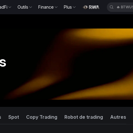
adFi
Outils
Finance
Plus
🔥
BTWU
s
s
Spot
Copy Trading
Robot de trading
Autres