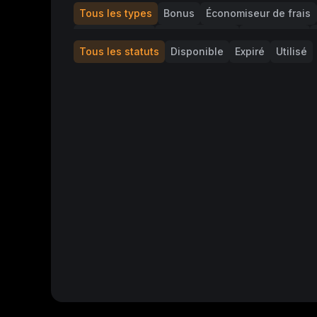
Tous les types
Bonus
Économiseur de frais
Tirage au sort
Bon de trading
Bon de vote
Tous les statuts
Disponible
Expiré
Utilisé