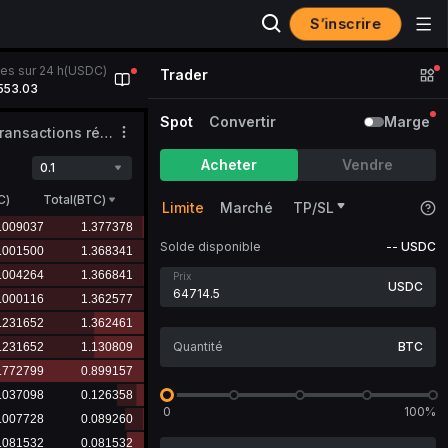
S’inscrire
es sur 24 h(USDC)
Trader
553.03
Spot
Convertir
Marge
Transactions récentes
Acheter
Vendre
0.1
C
)
Total(BTC)
Limite
Marché
TP/SL
Solde disponible
--
USDC
Prix
USDC
BTC
0
100%