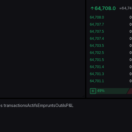
64,708.0
≈
64,74
s transactions
Actifs
Emprunts
Outils
P&L