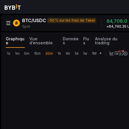
BTC/USDC
-50 % sur les frais de Taker
64,708.0
Spot
≈64,740.35 
Graphiqu
Vue
Donnée
Flu
Analyse du
e
d’ensemble
s
x
trading
1s
1m
5m
15m
30m
1h
4h
1d
1w
1M