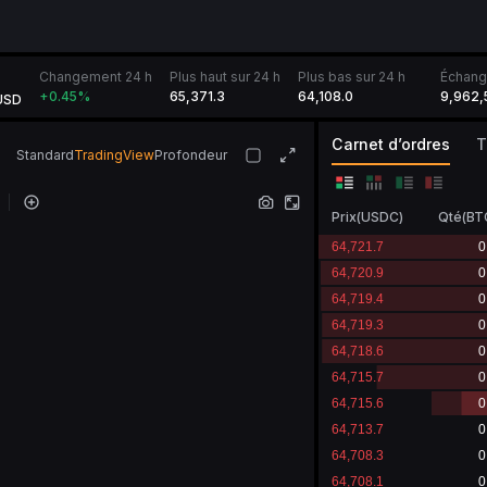
Changement 24 h
Plus haut sur 24 h
Plus bas sur 24 h
Échang
65,371.3
64,108.0
9,962,
+0.45
%
USD
Carnet d’ordres
Standard
TradingView
Profondeur
Prix
(
USDC
)
Qté
(
BT