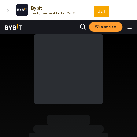
Bybit
GET
Trade, Earn and Explore Web3!
S’inscrire