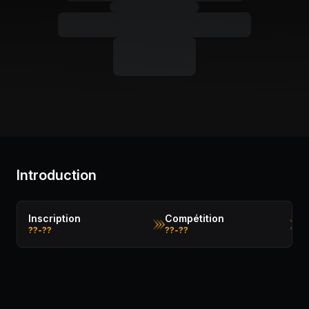
Introduction
Inscription
Compétition
D
??-??
??-??
?