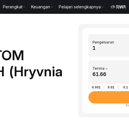
Perangkat
Keuangan
Pelajari selengkapnya
Pengeluaran
ATOM
 (Hryvnia
Terima ~
0.001
0.01
0.1
Bi