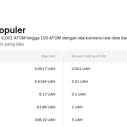
opuler
ri 0,001 ATOM hingga 100 ATOM dengan nilai konversi real-time ber
n yang lalu
Nilai UAH
Konversi UAH ke ATOM
0.0617 UAH
0.001 UAH
0.6166 UAH
0.01 UAH
6.17 UAH
0.1 UAH
61.66 UAH
1 UAH
308.32 UAH
5 UAH