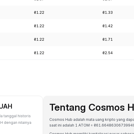
₴1.22
₴1.33
₴1.22
₴1.42
₴1.22
₴1.71
₴1.22
₴2.54
Tentang Cosmos 
 UAH
 tanggal historis
Cosmos Hub adalah mata uang kripto yang dapat d
H dengan nilainya
saat ini adalah 1 ATOM = ₴61.6648630673994
Cosmos Hub memiliki kapitalisasi pasar sebe