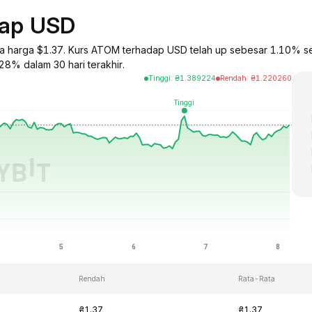
dap USD
a harga $1.37. Kurs ATOM terhadap USD telah up sebesar 1.10% se
28% dalam 30 hari terakhir.
Tinggi
:
₴
1.389224
Rendah
:
₴
1.220260
Rendah
Rata-Rata
₴1.37
₴1.37