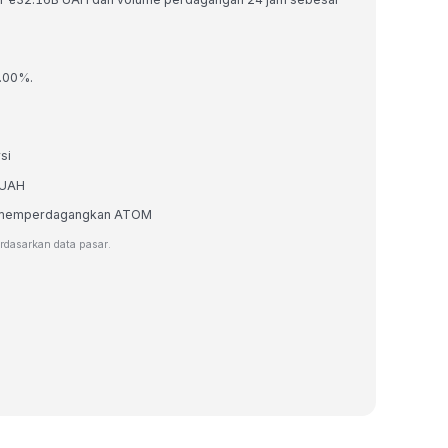
2.00%.
si
m UAH
tau memperdagangkan ATOM
erdasarkan data pasar.