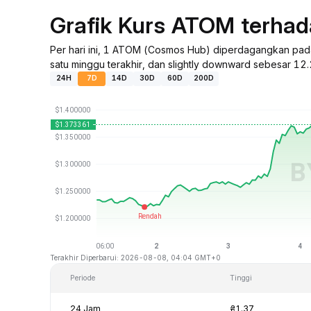
Grafik Kurs ATOM terha
Per hari ini, 1 ATOM (Cosmos Hub) diperdagangkan pad
satu minggu terakhir, dan slightly downward sebesar 12.
24H
7D
14D
30D
60D
200D
Terakhir Diperbarui: 2026-08-08, 04:04 GMT+0
Periode
Tinggi
24 Jam
₴1.37