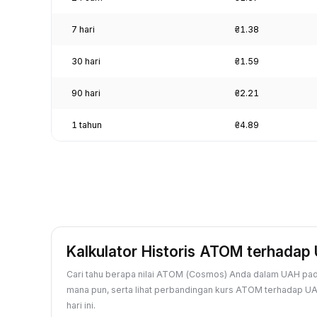
7 hari
₴1.38
30 hari
₴1.59
90 hari
₴2.21
1 tahun
₴4.89
Kalkulator Historis ATOM terhadap
Cari tahu berapa nilai ATOM (Cosmos) Anda dalam UAH pada
mana pun, serta lihat perbandingan kurs ATOM terhadap UA
hari ini.