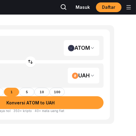
Daftar
Masuk
ATOM
UAH
1
5
10
100
Konversi ATOM to UAH
aya nol · 350+ kripto · 40+ mata uang fiat