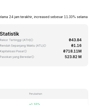
lama 24 jam terakhir, increased sebesar 11.33% selama
Statistik
₴43.84
Rekor Tertinggi (ATH)
₴1.16
Rendah Sepanjang Waktu (ATL)
₴718.11M
Kapitalisasi Pasar
523.82 M
Pasokan yang Beredar
Perubahan
+1.10%