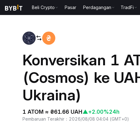
Beli Crypto
Pasar
Perdagangan
TradFi
Beranda
ATOM to UAH
Konversikan 1 
(Cosmos) ke UAH
Ukraina)
1 ATOM ≈ ₴61.66 UAH
▲
+2.00%
24h
Pembaruan Terakhir
：
2026/08/08 04:04
(
GMT+0
)