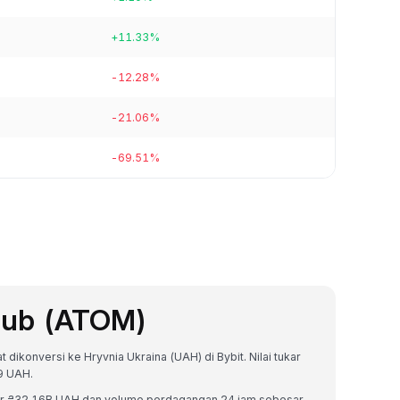
+11.33%
-12.28%
-21.06%
-69.51%
Hub (ATOM)
ikonversi ke Hryvnia Ukraina (UAH) di Bybit. Nilai tukar
9 UAH.
sar ₴32.16B UAH dan volume perdagangan 24 jam sebesar