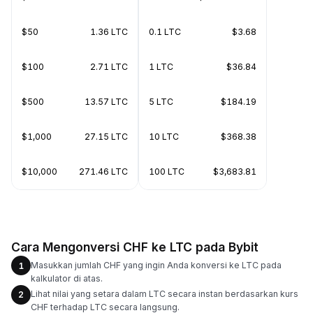
$50
1.36 LTC
0.1 LTC
$3.68
$100
2.71 LTC
1 LTC
$36.84
$500
13.57 LTC
5 LTC
$184.19
$1,000
27.15 LTC
10 LTC
$368.38
$10,000
271.46 LTC
100 LTC
$3,683.81
Cara Mengonversi CHF ke LTC pada Bybit
Masukkan jumlah CHF yang ingin Anda konversi ke LTC pada
1
kalkulator di atas.
Lihat nilai yang setara dalam LTC secara instan berdasarkan kurs
2
CHF terhadap LTC secara langsung.