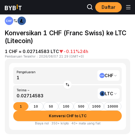
Daftar
Beranda
CHF to LTC
Konversikan 1 CHF (Franc Swiss) ke LTC
(Litecoin)
1 CHF ≈ 0.02714583 LTC
▼
-0.11%
24h
Pembaruan Terakhir
：
2026/08/07 21:29
(
GMT+0
)
Pengeluaran
CHF
Terima ~
LTC
1
10
50
100
500
1000
10000
Konversi CHF to LTC
Biaya nol · 350+ kripto · 40+ mata uang fiat