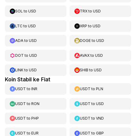
SOL
to
USD
TRX
to
USD
LTC
to
USD
XRP
to
USD
ADA
to
USD
DOGE
to
USD
DOT
to
USD
AVAX
to
USD
LINK
to
USD
SHIB
to
USD
Koin Stabil ke Fiat
USDT
to
INR
USDT
to
PLN
USDT
to
RON
USDT
to
USD
USDT
to
PHP
USDT
to
VND
USDT
to
EUR
USDT
to
GBP