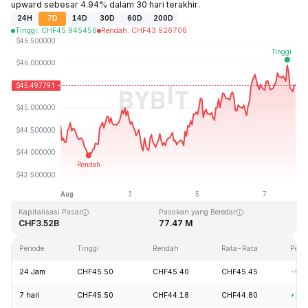
upward sebesar 4.94% dalam 30 hari terakhir.
24H
7D
14D
30D
60D
200D
Tinggi
:
CHF
45.945456
Rendah
:
CHF
43.926706
Terakhir Diperbarui: 2026-08-07, 21:29 GMT+0
Rekor Tertinggi (ATH)
Rendah Sepanjang Waktu (ATL)
CHF410.26
CHF1.15
Kapitalisasi Pasar
Pasokan yang Beredar
CHF3.52B
77.47 M
Periode
Tinggi
Rendah
Rata-Rata
Peru
24 Jam
CHF45.50
CHF45.40
CHF45.45
-0.
7 hari
CHF45.50
CHF44.18
CHF44.80
+2.