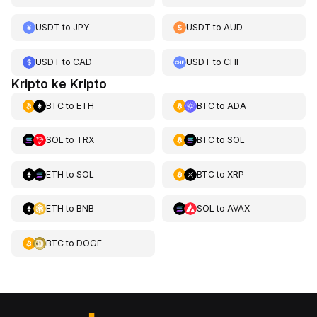
USDT
to
JPY
USDT
to
AUD
USDT
to
CAD
USDT
to
CHF
Kripto ke Kripto
BTC
to
ETH
BTC
to
ADA
SOL
to
TRX
BTC
to
SOL
ETH
to
SOL
BTC
to
XRP
ETH
to
BNB
SOL
to
AVAX
BTC
to
DOGE