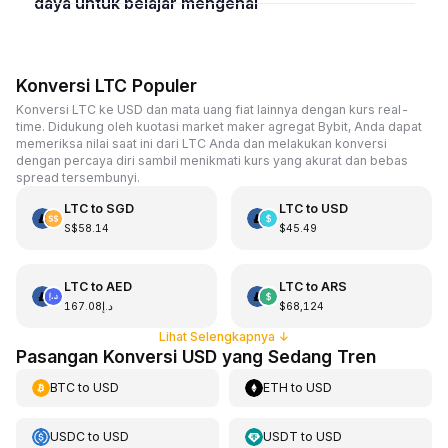
daya untuk belajar mengenai
Konversi LTC Populer
Konversi LTC ke USD dan mata uang fiat lainnya dengan kurs real-
time. Didukung oleh kuotasi market maker agregat Bybit, Anda dapat
memeriksa nilai saat ini dari LTC Anda dan melakukan konversi
dengan percaya diri sambil menikmati kurs yang akurat dan bebas
spread tersembunyi.
LTC
to
SGD
LTC
to
USD
S$58.14
$45.49
LTC
to
AED
LTC
to
ARS
د.إ167.08
$68,124
Lihat Selengkapnya
↓
Pasangan Konversi USD yang Sedang Tren
BTC
to
USD
ETH
to
USD
USDC
to
USD
USDT
to
USD