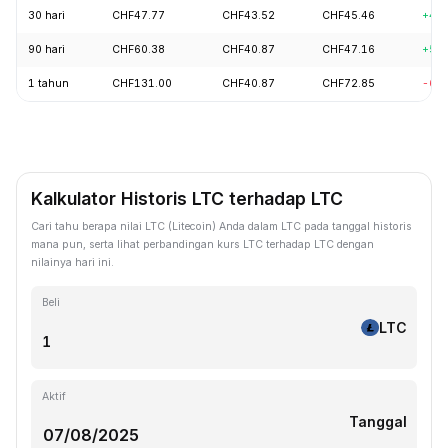
30 hari
CHF47.77
CHF43.52
CHF45.46
+4.
90 hari
CHF60.38
CHF40.87
CHF47.16
+5.
1 tahun
CHF131.00
CHF40.87
CHF72.85
-62
Kalkulator Historis LTC terhadap LTC
Cari tahu berapa nilai LTC (Litecoin) Anda dalam LTC pada tanggal historis
mana pun, serta lihat perbandingan kurs LTC terhadap LTC dengan
nilainya hari ini.
Beli
LTC
Aktif
Tanggal