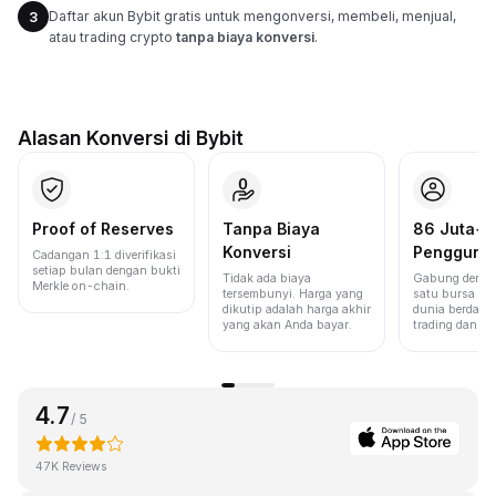
Daftar akun Bybit gratis untuk mengonversi, membeli, menjual,
3
atau trading crypto
tanpa biaya konversi
.
Alasan Konversi di Bybit
Proof of Reserves
Tanpa Biaya
86 Juta+
Konversi
Pengguna
Cadangan 1:1 diverifikasi
setiap bulan dengan bukti
Tidak ada biaya
Gabung denga
Merkle on-chain.
tersembunyi. Harga yang
satu bursa ter
dikutip adalah harga akhir
dunia berdasa
yang akan Anda bayar.
trading dan lik
4.7
/ 5
47K Reviews