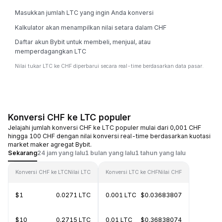
Masukkan jumlah LTC yang ingin Anda konversi
Kalkulator akan menampilkan nilai setara dalam CHF
Daftar akun Bybit untuk membeli, menjual, atau
memperdagangkan LTC
Nilai tukar LTC ke CHF diperbarui secara real-time berdasarkan data pasar.
Konversi CHF ke LTC populer
Jelajahi jumlah konversi CHF ke LTC populer mulai dari 0,001 CHF
hingga 100 CHF dengan nilai konversi real-time berdasarkan kuotasi
market maker agregat Bybit.
Sekarang
24 jam yang lalu
1 bulan yang lalu
1 tahun yang lalu
Konversi CHF ke LTC
Nilai LTC
Konversi LTC ke CHF
Nilai CHF
$1
0.0271 LTC
0.001 LTC
$0.03683807
$10
0.2715 LTC
0.01 LTC
$0.36838074