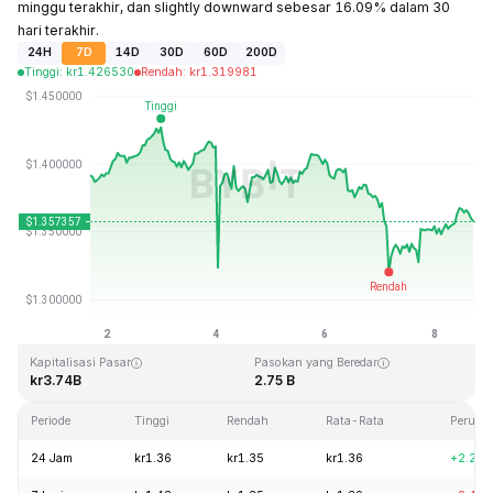
minggu terakhir, dan slightly downward sebesar 16.09% dalam 30
hari terakhir.
24H
7D
14D
30D
60D
200D
Tinggi
:
kr
1.426530
Rendah
:
kr
1.319981
Terakhir Diperbarui: 2026-08-08, 17:07 GMT+0
Rekor Tertinggi (ATH)
Rendah Sepanjang Waktu (ATL)
kr8.25
kr0.519364
Kapitalisasi Pasar
Pasokan yang Beredar
kr3.74B
2.75 B
Periode
Tinggi
Rendah
Rata-Rata
Peruba
24 Jam
kr1.36
kr1.35
kr1.36
+2.26