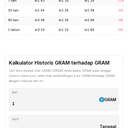
7 hari
kr1.43
kr1.35
kr1.39
-2.44
30 hari
kr1.64
kr1.35
kr1.48
-16.0
90 hari
kr2.48
kr1.35
kr1.68
-20.1
1 tahun
kr3.53
kr1.22
kr1.89
-59.7
Kalkulator Historis GRAM terhadap GRAM
Cari tahu berapa nilai GRAM (GRAM) Anda dalam GRAM pada tanggal
historis mana pun, serta lihat perbandingan kurs GRAM terhadap GRAM
dengan nilainya hari ini.
Beli
GRAM
Aktif
Tanggal