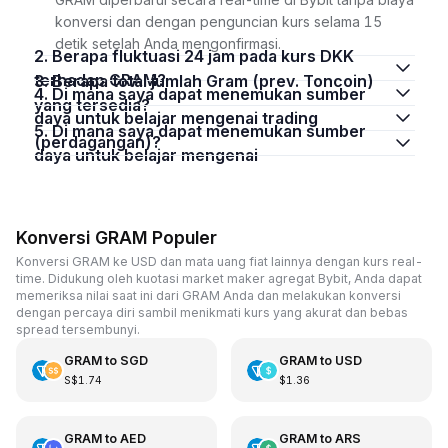
konversi dan dengan penguncian kurs selama 15
detik setelah Anda mengonfirmasi.
2. Berapa fluktuasi 24 jam pada kurs DKK
terhadap GRAM?
3. Berapa total jumlah Gram (prev. Toncoin)
4. Di mana saya dapat menemukan sumber
yang tersedia?
daya untuk belajar mengenai trading
5. Di mana saya dapat menemukan sumber
(perdagangan)?
daya untuk belajar mengenai
Konversi GRAM Populer
Konversi GRAM ke USD dan mata uang fiat lainnya dengan kurs real-
time. Didukung oleh kuotasi market maker agregat Bybit, Anda dapat
memeriksa nilai saat ini dari GRAM Anda dan melakukan konversi
dengan percaya diri sambil menikmati kurs yang akurat dan bebas
spread tersembunyi.
GRAM
to
SGD
GRAM
to
USD
S$1.74
$1.36
GRAM
to
AED
GRAM
to
ARS