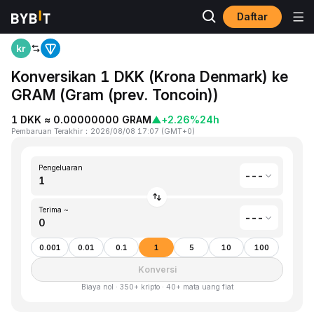
Daftar
Beranda
Krona Denmark(DKK) to Gram (prev. Toncoin)(GRAM)
Konversikan 1 DKK (Krona Denmark) ke
GRAM (Gram (prev. Toncoin))
1 DKK ≈ 0.00000000 GRAM
▲
+2.26%
24h
Pembaruan Terakhir
：
2026/08/08 17:07
(
GMT+0
)
Pengeluaran
---
Terima ~
---
0.001
0.01
0.1
1
5
10
100
Konversi
Biaya nol · 350+ kripto · 40+ mata uang fiat