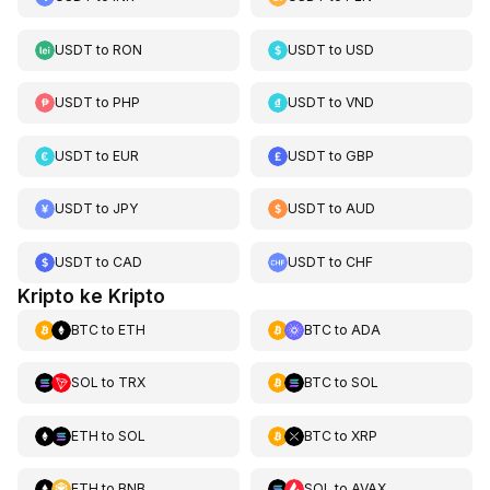
USDT
to
RON
USDT
to
USD
USDT
to
PHP
USDT
to
VND
USDT
to
EUR
USDT
to
GBP
USDT
to
JPY
USDT
to
AUD
USDT
to
CAD
USDT
to
CHF
Kripto ke Kripto
BTC
to
ETH
BTC
to
ADA
SOL
to
TRX
BTC
to
SOL
ETH
to
SOL
BTC
to
XRP
ETH
to
BNB
SOL
to
AVAX