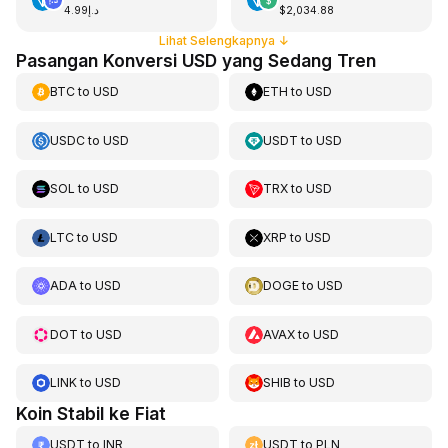
د.إ4.99
$2,034.88
Lihat Selengkapnya
↓
Pasangan Konversi USD yang Sedang Tren
BTC
to
USD
ETH
to
USD
USDC
to
USD
USDT
to
USD
SOL
to
USD
TRX
to
USD
LTC
to
USD
XRP
to
USD
ADA
to
USD
DOGE
to
USD
DOT
to
USD
AVAX
to
USD
LINK
to
USD
SHIB
to
USD
Koin Stabil ke Fiat
USDT
to
INR
USDT
to
PLN