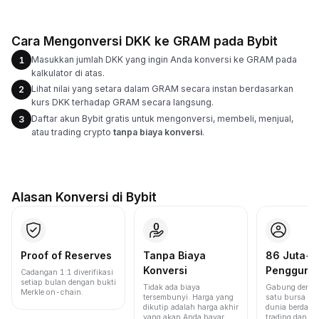
Cara Mengonversi DKK ke GRAM pada Bybit
Masukkan jumlah DKK yang ingin Anda konversi ke GRAM pada
1
kalkulator di atas.
Lihat nilai yang setara dalam GRAM secara instan berdasarkan
2
kurs DKK terhadap GRAM secara langsung.
Daftar akun Bybit gratis untuk mengonversi, membeli, menjual,
3
atau trading crypto
tanpa biaya konversi
.
Alasan Konversi di Bybit
Proof of Reserves
Tanpa Biaya
86 Juta+
Konversi
Pengguna
Cadangan 1:1 diverifikasi
setiap bulan dengan bukti
Tidak ada biaya
Gabung denga
Merkle on-chain.
tersembunyi. Harga yang
satu bursa ter
dikutip adalah harga akhir
dunia berdasa
yang akan Anda bayar.
trading dan lik