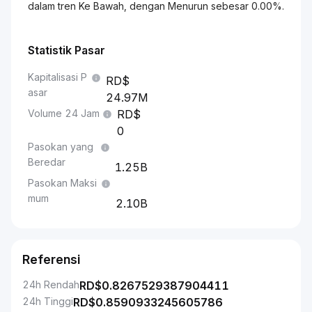
dalam tren Ke Bawah, dengan Menurun sebesar 0.00%.
Statistik Pasar
Kapitalisasi P
asar
24.97M
Volume 24 Jam
0
Pasokan yang
Beredar
1.25B
Pasokan Maksi
mum
2.10B
Referensi
24h Rendah
RD$
0.8267529387904411
24h Tinggi
RD$
0.8590933245605786