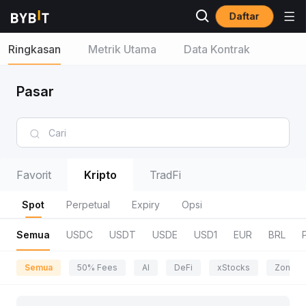
Daftar
Ringkasan
Metrik Utama
Data Kontrak
Pasar
Favorit
Kripto
TradFi
Spot
Perpetual
Expiry
Opsi
Semua
USDC
USDT
USDE
USD1
EUR
BRL
Semua
50% Fees
AI
DeFi
xStocks
Zona P