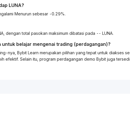
adap
LUNA
?
engalami Menurun sebesar -0.29%.
, dengan total pasokan maksimum dibatasi pada -- LUNA.
 untuk belajar mengenai
trading
(perdagangan)?
ing
-nya, Bybit
Learn
merupakan pilihan yang tepat untuk diakses s
ih efektif. Selain itu, program perdagangan demo Bybit juga tersed