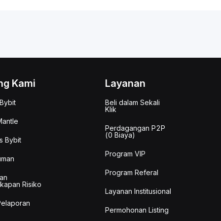
ng Kami
Layanan
Bybit
Beli dalam Sekali
Klik
antle
Perdagangan P2P
(0 Biaya)
s Bybit
Program VIP
uman
Program Referal
an
kapan Risiko
Layanan Institusional
Pelaporan
Permohonan Listing