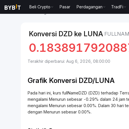
Beli Crypto
Pasar
Perdagangan
TradFi
Pasar
Harga Terra LUNA
fullNameDZD to Terra
Konversi DZD ke LUNA
FULLNAM
0.183891792088
Terakhir diperbarui: Aug 6, 2026, 08:00:00
Grafik Konversi DZD/LUNA
Pada hari ini, kurs fullNameDZD (DZD) terhadap T
mengalami Menurun sebesar -0.29% dalam 24 jam terak
mengalami Menurun sebesar 0.00%. Dalam 30 hari ter
dengan Menurun sebesar 0.00%.