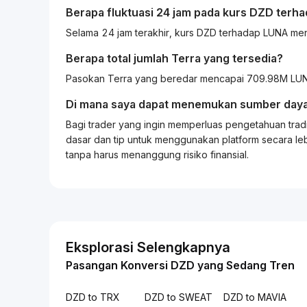
Berapa fluktuasi 24 jam pada kurs
DZD
terh
Selama 24 jam terakhir, kurs DZD terhadap LUNA m
Berapa total jumlah Terra yang tersedia?
Pasokan Terra yang beredar mencapai 709.98M LUNA
Di mana saya dapat menemukan sumber daya
Bagi
trader
yang ingin memperluas pengetahuan
trad
dasar dan tip untuk menggunakan platform secara leb
tanpa harus menanggung risiko finansial.
Eksplorasi Selengkapnya
Pasangan Konversi DZD yang Sedang Tren
DZD to TRX
DZD to SWEAT
DZD to MAVIA