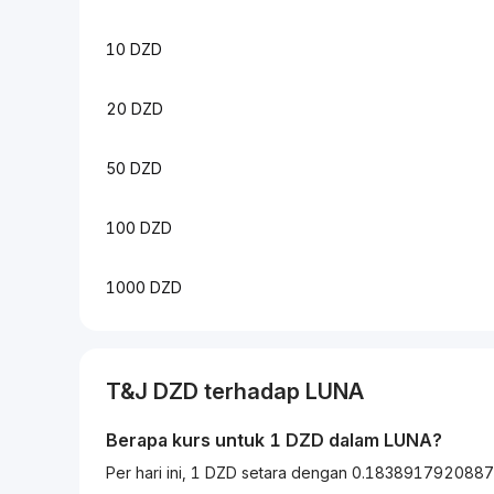
10 DZD
20 DZD
50 DZD
100 DZD
1000 DZD
T&J
DZD
terhadap
LUNA
Berapa kurs untuk 1
DZD
dalam
LUNA
?
Per hari ini, 1 DZD setara dengan 0.183891792088