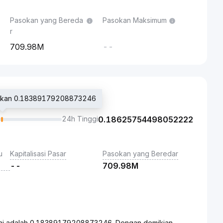
Pasokan yang Bereda
Pasokan Maksimum
r
709.98M
--
angkan 0.18389179208873246
24h Tinggi
0.18625754498052222
u
Kapitalisasi Pasar
Pasokan yang Beredar
--
709.98M
ini adalah 0.18389179208873246. Dengan demikian,