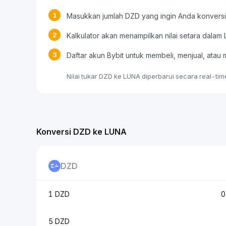
1
Masukkan jumlah DZD yang ingin Anda konversi
2
Kalkulator akan menampilkan nilai setara dalam
3
Daftar akun Bybit untuk membeli, menjual, at
Nilai tukar DZD ke LUNA diperbarui secara real-ti
Konversi DZD ke LUNA
DZD
1 DZD
0
5 DZD