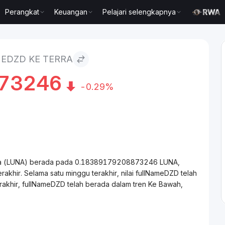
Perangkat
Keuangan
Pelajari selengkapnya
EDZD KE TERRA
73246
-0.29%
erra (LUNA) berada pada 0.18389179208873246 LUNA,
hir. Selama satu minggu terakhir, nilai fullNameDZD telah
akhir, fullNameDZD telah berada dalam tren Ke Bawah,