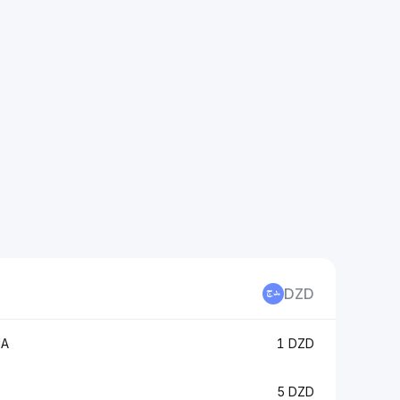
DZD
NA
1 DZD
5 DZD