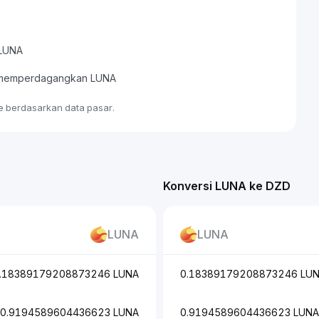
 LUNA
au memperdagangkan LUNA
me berdasarkan data pasar.
Konversi LUNA ke DZD
LUNA
LUNA
.18389179208873246 LUNA
0.18389179208873246 LU
0.9194589604436623 LUNA
0.9194589604436623 LUNA