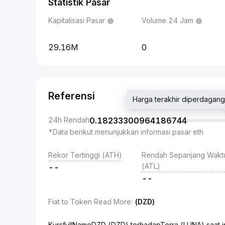
Statistik Pasar
Kapitalisasi Pasar
Volume 24 Jam
29.16M
0
Referensi
Harga terakhir diperdag
24h Rendah
0.18233300964186744
*Data berikut menunjukkan informasi pasar eth
Rekor Tertinggi (ATH)
Rendah Sepanjang Wakt
(ATL)
--
--
Fiat to Token Read More
:
(DZD)
KursfullNameDZD (DZD) terhadapTerra (LUNA) saat 