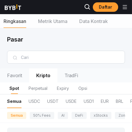
Daftar
Ringkasan
Metrik Utama
Data Kontrak
Pasar
Favorit
Kripto
TradFi
Spot
Perpetual
Expiry
Opsi
Semua
USDC
USDT
USDE
USD1
EUR
BRL
Semua
50% Fees
AI
DeFi
xStocks
Zona P