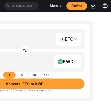
Daftar
Masuk
🔥
XAUT/USDT
ETC
KWD
1
5
10
100
Konversi ETC to KWD
aya nol · 350+ kripto · 40+ mata uang fiat