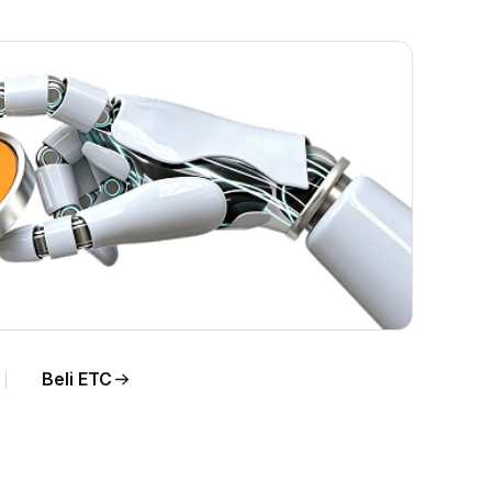
)
cara
Beli ETC