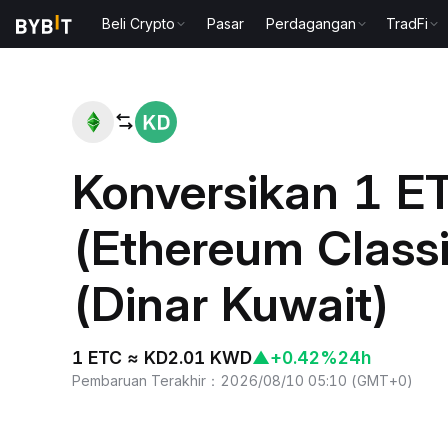
Beli Crypto
Pasar
Perdagangan
TradFi
Beranda
ETC to KWD
Konversikan 1 E
(Ethereum Class
(Dinar Kuwait)
1 ETC ≈ KD2.01 KWD
▲
+0.42%
24h
Pembaruan Terakhir
：
2026/08/10 05:10
(
GMT+0
)