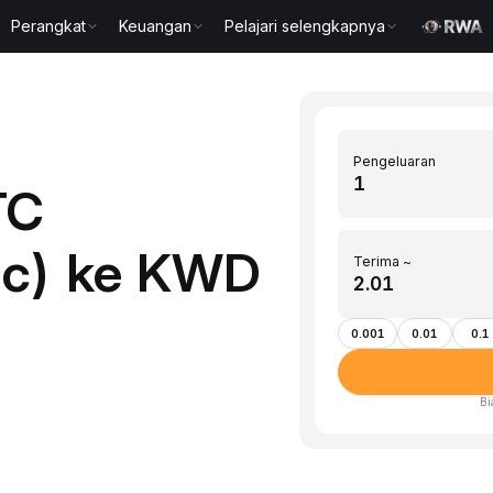
Perangkat
Keuangan
Pelajari selengkapnya
Pengeluaran
TC
ic) ke KWD
Terima ~
0.001
0.01
0.1
Bi