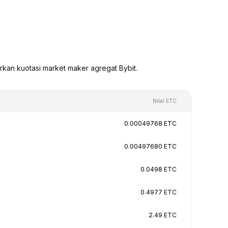
rkan kuotasi market maker agregat Bybit.
Nilai ETC
0.00049768 ETC
0.00497680 ETC
0.0498 ETC
0.4977 ETC
2.49 ETC