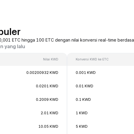
puler
 0,001 ETC hingga 100 ETC dengan nilai konversi real-time berdasa
n yang lalu
Nilai KWD
Konversi KWD ke ETC
0.00200932 KWD
0.001 KWD
0.0201 KWD
0.01 KWD
0.2009 KWD
0.1 KWD
2.01 KWD
1 KWD
10.05 KWD
5 KWD