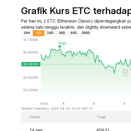
Grafik Kurs ETC terhada
Per hari ini, 1 ETC (Ethereum Classic) diperdagangkan
selama satu minggu terakhir, dan slightly downward sebe
24H
7D
14D
30D
60D
200D
Terakhir Diperbarui: 2026-08-10, 05:10 GMT+0
Periode
Tinggi
24 Jam
KD6.51