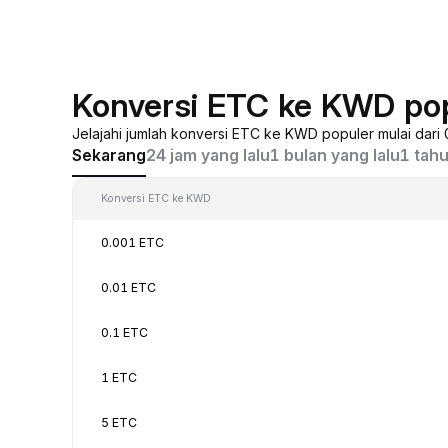
Konversi ETC ke KWD po
Jelajahi jumlah konversi ETC ke KWD populer mulai dari
Sekarang
24 jam yang lalu
1 bulan yang lalu
1 tahu
Konversi ETC ke KWD
0.001 ETC
0.01 ETC
0.1 ETC
1 ETC
5 ETC