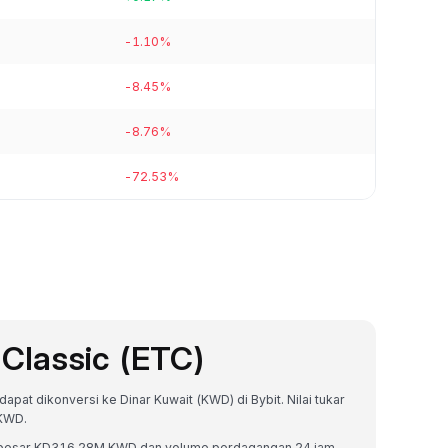
-1.10%
-8.45%
-8.76%
-72.53%
Classic (ETC)
apat dikonversi ke Dinar Kuwait (KWD) di Bybit. Nilai tukar
 KWD.
r sebesar KD316.28M KWD dan volume perdagangan 24 jam