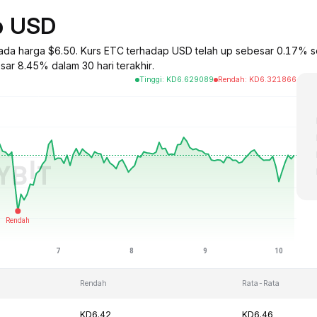
p USD
 pada harga $6.50. Kurs ETC terhadap USD telah up sebesar 0.17% 
sar 8.45% dalam 30 hari terakhir.
Tinggi
:
KD
6.629089
Rendah
:
KD
6.321866
Rendah
Rata-Rata
KD6.42
KD6.46