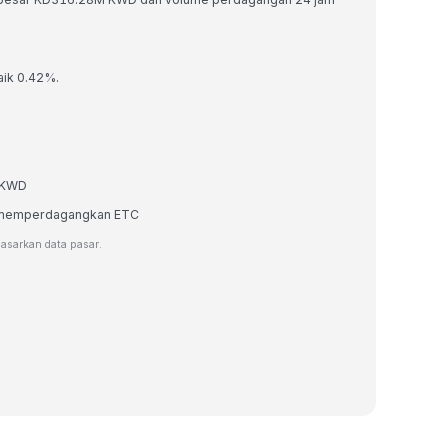
aik 0.42%.
m KWD
au memperdagangkan ETC
dasarkan data pasar.