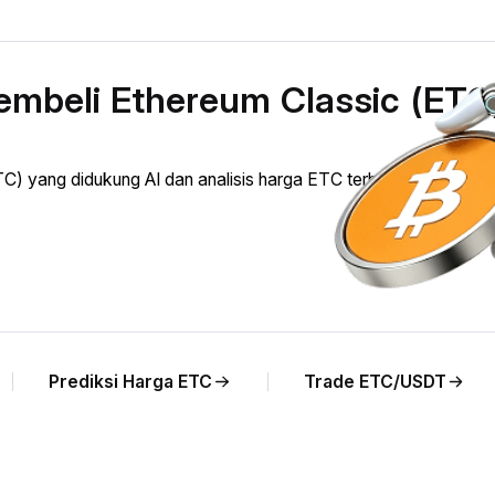
embeli Ethereum Classic (ETC
C) yang didukung AI dan analisis harga ETC terhadap KWD se
Prediksi Harga ETC
Trade ETC/USDT