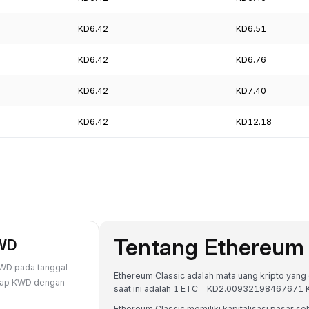
KD6.42
KD6.51
KD6.42
KD6.76
KD6.42
KD7.40
KD6.42
KD12.18
Tentang Ethereum 
KWD
KWD pada tanggal
Ethereum Classic adalah mata uang kripto yang d
hadap KWD dengan
saat ini adalah 1 ETC = KD2.00932198467671
Ethereum Classic memiliki kapitalisasi pasa