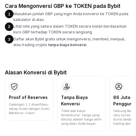
Cara Mengonversi GBP ke TOKEN pada Bybit
Masukkan jumlah GBP yang ingin Anda konversi ke TOKEN pada
1
kalkulator di atas.
Lihat nilai yang setara dalam TOKEN secara instan berdasarkan
2
kurs GBP terhadap TOKEN secara langsung.
Daftar akun Bybit gratis untuk mengonversi, membeli, menjual,
3
atau trading crypto
tanpa biaya konversi
.
Alasan Konversi di Bybit
Proof of Reserves
Tanpa Biaya
86 Juta+
Konversi
Pengguna
Cadangan 1:1 diverifikasi
setiap bulan dengan bukti
Tidak ada biaya
Gabung denga
Merkle on-chain.
tersembunyi. Harga yang
satu bursa ter
dikutip adalah harga akhir
dunia berdasa
yang akan Anda bayar.
trading dan lik