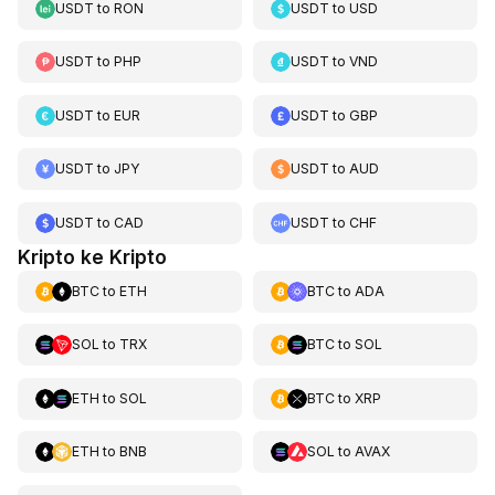
USDT
to
RON
USDT
to
USD
USDT
to
PHP
USDT
to
VND
USDT
to
EUR
USDT
to
GBP
USDT
to
JPY
USDT
to
AUD
USDT
to
CAD
USDT
to
CHF
Kripto ke Kripto
BTC
to
ETH
BTC
to
ADA
SOL
to
TRX
BTC
to
SOL
ETH
to
SOL
BTC
to
XRP
ETH
to
BNB
SOL
to
AVAX