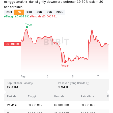
minggu terakhir, dan slightly downward sebesar 19.30% dalam 30
hari terakhir.
24H
7D
14D
30D
60D
200D
Tinggi
:
£
0.001991
Rendah
:
£
0.001741
Terakhir Diperbarui: 2026-08-07, 19:55 GMT+0
Rekor Tertinggi (ATH)
Rendah Sepanjang Waktu (ATL)
£0.243269
£0.000050
Kapitalisasi Pasar
Pasokan yang Beredar
£7.41M
3.94 B
Periode
Tinggi
Rendah
Rata-Rata
Per
24 Jam
£0.001912
£0.001880
£0.001896
-2.