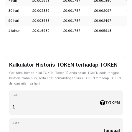
7 hari
£0.001928
£0.001757
£0.001860
-1.
30 hari
£0.002339
£0.001757
£0.002097
-19
90 hari
£0.003465
£0.001757
£0.002497
-29
1 tahun
£0.016980
£0.001757
£0.005913
-87
Kalkulator Historis TOKEN terhadap TOKEN
Cari tahu berapa nilai TOKEN (TokenFi) Anda dalam TOKEN pada tanggal
historis mana pun, serta lihat perbandingan kurs TOKEN terhadap TOKEN
dengan nilainya hari ini.
Beli
TOKEN
Aktif
Tanggal