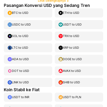
Lihat Selengkapnya
↓
Pasangan Konversi USD yang Sedang Tren
BTC
to
USD
ETH
to
USD
USDC
to
USD
USDT
to
USD
SOL
to
USD
TRX
to
USD
LTC
to
USD
XRP
to
USD
ADA
to
USD
DOGE
to
USD
DOT
to
USD
AVAX
to
USD
LINK
to
USD
SHIB
to
USD
Koin Stabil ke Fiat
USDT
to
INR
USDT
to
PLN