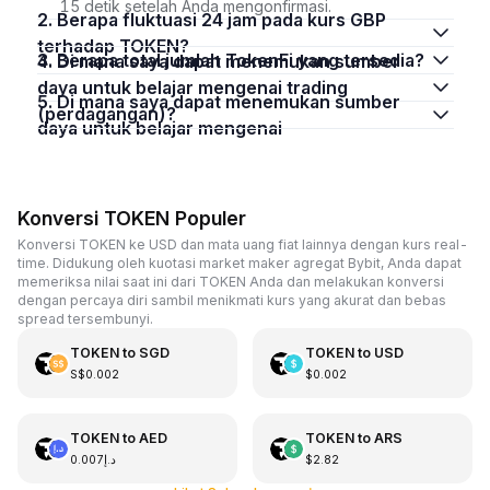
15 detik setelah Anda mengonfirmasi.
2. Berapa fluktuasi 24 jam pada kurs GBP
terhadap TOKEN?
3. Berapa total jumlah TokenFi yang tersedia?
4. Di mana saya dapat menemukan sumber
daya untuk belajar mengenai trading
5. Di mana saya dapat menemukan sumber
(perdagangan)?
daya untuk belajar mengenai
Konversi TOKEN Populer
Konversi TOKEN ke USD dan mata uang fiat lainnya dengan kurs real-
time. Didukung oleh kuotasi market maker agregat Bybit, Anda dapat
memeriksa nilai saat ini dari TOKEN Anda dan melakukan konversi
dengan percaya diri sambil menikmati kurs yang akurat dan bebas
spread tersembunyi.
TOKEN
to
SGD
TOKEN
to
USD
S$0.002
$0.002
TOKEN
to
AED
TOKEN
to
ARS
د.إ0.007
$2.82