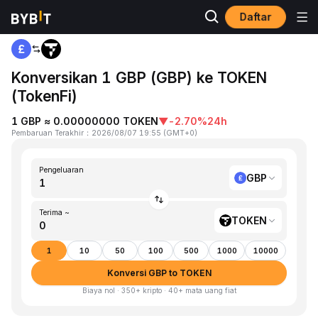
Daftar
Beranda
GBP to TOKEN
Konversikan 1 GBP (GBP) ke TOKEN
(TokenFi)
1 GBP ≈ 0.00000000 TOKEN
▼
-2.70%
24h
Pembaruan Terakhir
：
2026/08/07 19:55
(
GMT+0
)
Pengeluaran
GBP
Terima ~
TOKEN
1
10
50
100
500
1000
10000
Konversi GBP to TOKEN
Biaya nol · 350+ kripto · 40+ mata uang fiat