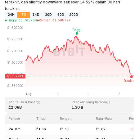
terakhir, dan slightly downward sebesar 14.52% dalam 30 hari
terakhir.
24H
7D
14D
30D
60D
200D
Tinggi
:
₾
1.763769
Rendah
:
₾
1.588794
Terakhir Diperbarui: 2026-08-07, 21:19 GMT+0
Rekor Tertinggi (ATH)
Rendah Sepanjang Waktu (ATL)
₾20.44
₾0.526762
Kapitalisasi Pasar
Pasokan yang Beredar
₾2.08B
1.30 B
Periode
Tinggi
Rendah
Rata-Rata
Perub
24 Jam
₾1.66
₾1.59
₾1.62
-3.6