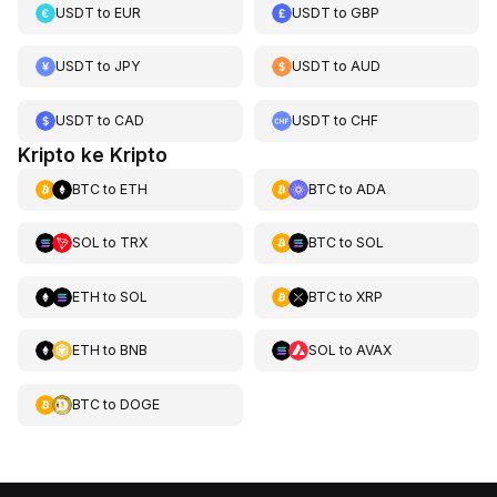
USDT
to
EUR
USDT
to
GBP
USDT
to
JPY
USDT
to
AUD
USDT
to
CAD
USDT
to
CHF
Kripto ke Kripto
BTC
to
ETH
BTC
to
ADA
SOL
to
TRX
BTC
to
SOL
ETH
to
SOL
BTC
to
XRP
ETH
to
BNB
SOL
to
AVAX
BTC
to
DOGE