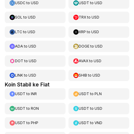
USDC
to
USD
USDT
to
USD
SOL
to
USD
TRX
to
USD
LTC
to
USD
XRP
to
USD
ADA
to
USD
DOGE
to
USD
DOT
to
USD
AVAX
to
USD
LINK
to
USD
SHIB
to
USD
Koin Stabil ke Fiat
USDT
to
INR
USDT
to
PLN
USDT
to
RON
USDT
to
USD
USDT
to
PHP
USDT
to
VND