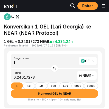
Daftar
Beranda
GEL to NEAR
Konversikan 1 GEL (Lari Georgia) ke
NEAR (NEAR Protocol)
1 GEL ≈ 0.24017273 NEAR
▲
+4.33%
24h
Pembaruan Terakhir
：
2026/08/07 21:19
(
GMT+0
)
Pengeluaran
GEL
Terima ~
NEAR
1
10
50
100
500
1000
10000
Konversi GEL to NEAR
Biaya nol · 350+ kripto · 40+ mata uang fiat