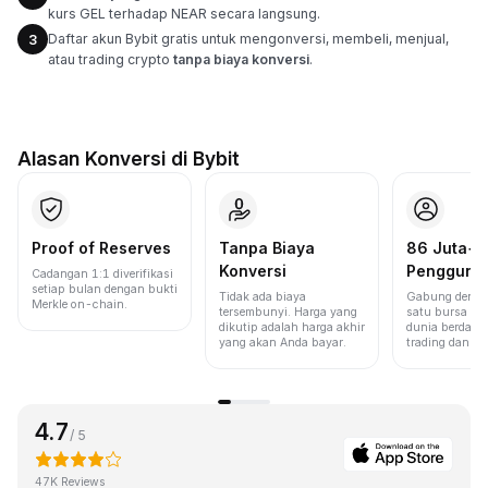
kurs GEL terhadap NEAR secara langsung.
Daftar akun Bybit gratis untuk mengonversi, membeli, menjual,
3
atau trading crypto
tanpa biaya konversi
.
Alasan Konversi di Bybit
Proof of Reserves
Tanpa Biaya
86 Juta+
Konversi
Pengguna
Cadangan 1:1 diverifikasi
setiap bulan dengan bukti
Tidak ada biaya
Gabung denga
Merkle on-chain.
tersembunyi. Harga yang
satu bursa ter
dikutip adalah harga akhir
dunia berdasa
yang akan Anda bayar.
trading dan lik
4.7
/ 5
47K Reviews