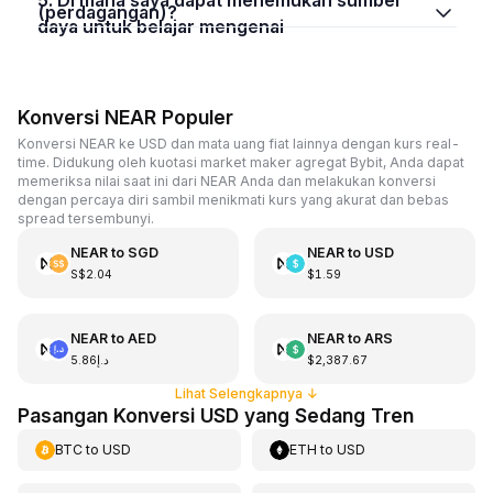
(perdagangan)?
daya untuk belajar mengenai
Konversi NEAR Populer
Konversi NEAR ke USD dan mata uang fiat lainnya dengan kurs real-
time. Didukung oleh kuotasi market maker agregat Bybit, Anda dapat
memeriksa nilai saat ini dari NEAR Anda dan melakukan konversi
dengan percaya diri sambil menikmati kurs yang akurat dan bebas
spread tersembunyi.
NEAR
to
SGD
NEAR
to
USD
S$2.04
$1.59
NEAR
to
AED
NEAR
to
ARS
د.إ5.86
$2,387.67
Lihat Selengkapnya
↓
Pasangan Konversi USD yang Sedang Tren
BTC
to
USD
ETH
to
USD