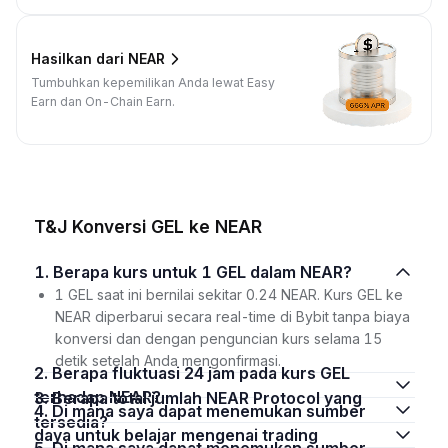
Hasilkan dari NEAR
Tumbuhkan kepemilikan Anda lewat Easy
Earn dan On-Chain Earn.
T&J Konversi GEL ke NEAR
1. Berapa kurs untuk 1 GEL dalam NEAR?
1 GEL saat ini bernilai sekitar 0.24 NEAR. Kurs GEL ke
NEAR diperbarui secara real-time di Bybit tanpa biaya
konversi dan dengan penguncian kurs selama 15
detik setelah Anda mengonfirmasi.
2. Berapa fluktuasi 24 jam pada kurs GEL
terhadap NEAR?
3. Berapa total jumlah NEAR Protocol yang
4. Di mana saya dapat menemukan sumber
tersedia?
daya untuk belajar mengenai trading
5. Di mana saya dapat menemukan sumber