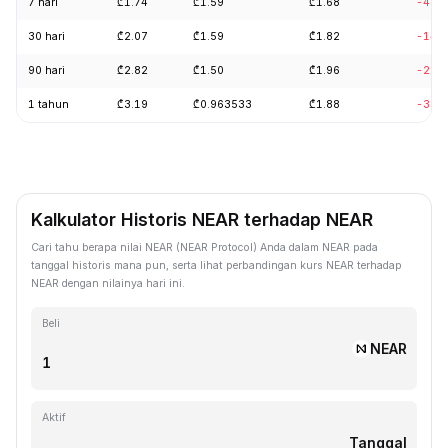
7 hari
₾1.74
₾1.59
₾1.68
-4.6
30 hari
₾2.07
₾1.59
₾1.82
-14.
90 hari
₾2.82
₾1.50
₾1.96
-27.
1 tahun
₾3.19
₾0.963533
₾1.88
-39.
Kalkulator Historis NEAR terhadap NEAR
Cari tahu berapa nilai NEAR (NEAR Protocol) Anda dalam NEAR pada
tanggal historis mana pun, serta lihat perbandingan kurs NEAR terhadap
NEAR dengan nilainya hari ini.
Beli
NEAR
Aktif
Tanggal