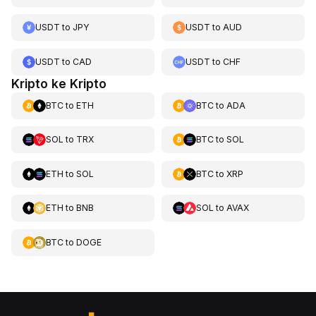
USDT
to
JPY
USDT
to
AUD
USDT
to
CAD
USDT
to
CHF
Kripto ke Kripto
BTC
to
ETH
BTC
to
ADA
SOL
to
TRX
BTC
to
SOL
ETH
to
SOL
BTC
to
XRP
ETH
to
BNB
SOL
to
AVAX
BTC
to
DOGE