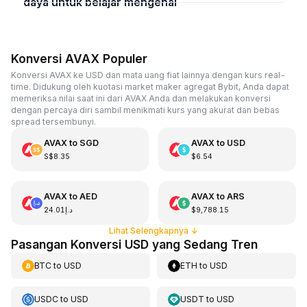
daya untuk belajar mengenai
Konversi AVAX Populer
Konversi AVAX ke USD dan mata uang fiat lainnya dengan kurs real-
time. Didukung oleh kuotasi market maker agregat Bybit, Anda dapat
memeriksa nilai saat ini dari AVAX Anda dan melakukan konversi
dengan percaya diri sambil menikmati kurs yang akurat dan bebas
spread tersembunyi.
AVAX
to
SGD
AVAX
to
USD
S$8.35
$6.54
AVAX
to
AED
AVAX
to
ARS
د.إ24.01
$9,788.15
Lihat Selengkapnya
↓
Pasangan Konversi USD yang Sedang Tren
BTC
to
USD
ETH
to
USD
USDC
to
USD
USDT
to
USD