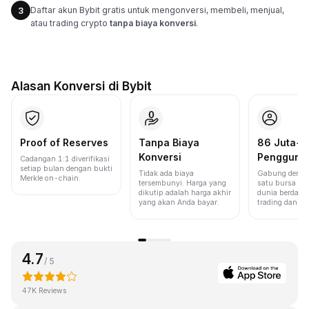
Daftar akun Bybit gratis untuk mengonversi, membeli, menjual,
3
atau trading crypto
tanpa biaya konversi
.
Alasan Konversi di Bybit
Proof of Reserves
Tanpa Biaya
86 Juta+
Konversi
Pengguna
Cadangan 1:1 diverifikasi
setiap bulan dengan bukti
Tidak ada biaya
Gabung denga
Merkle on-chain.
tersembunyi. Harga yang
satu bursa ter
dikutip adalah harga akhir
dunia berdasa
yang akan Anda bayar.
trading dan lik
4.7
/ 5
47K Reviews