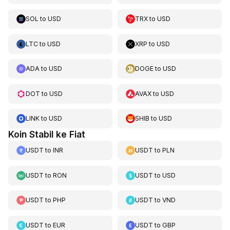
SOL
to
USD
TRX
to
USD
LTC
to
USD
XRP
to
USD
ADA
to
USD
DOGE
to
USD
DOT
to
USD
AVAX
to
USD
LINK
to
USD
SHIB
to
USD
Koin Stabil ke Fiat
USDT
to
INR
USDT
to
PLN
USDT
to
RON
USDT
to
USD
USDT
to
PHP
USDT
to
VND
USDT
to
EUR
USDT
to
GBP