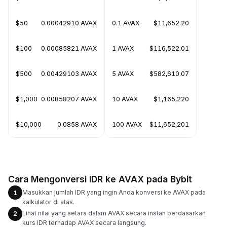
$50
0.00042910 AVAX
0.1 AVAX
$11,652.20
$100
0.00085821 AVAX
1 AVAX
$116,522.01
$500
0.00429103 AVAX
5 AVAX
$582,610.07
$1,000
0.00858207 AVAX
10 AVAX
$1,165,220
$10,000
0.0858 AVAX
100 AVAX
$11,652,201
Cara Mengonversi IDR ke AVAX pada Bybit
Masukkan jumlah IDR yang ingin Anda konversi ke AVAX pada
1
kalkulator di atas.
Lihat nilai yang setara dalam AVAX secara instan berdasarkan
2
kurs IDR terhadap AVAX secara langsung.