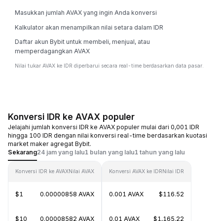
Masukkan jumlah AVAX yang ingin Anda konversi
Kalkulator akan menampilkan nilai setara dalam IDR
Daftar akun Bybit untuk membeli, menjual, atau
memperdagangkan AVAX
Nilai tukar AVAX ke IDR diperbarui secara real-time berdasarkan data pasar.
Konversi IDR ke AVAX populer
Jelajahi jumlah konversi IDR ke AVAX populer mulai dari 0,001 IDR
hingga 100 IDR dengan nilai konversi real-time berdasarkan kuotasi
market maker agregat Bybit.
Sekarang
24 jam yang lalu
1 bulan yang lalu
1 tahun yang lalu
Konversi IDR ke AVAX
Nilai AVAX
Konversi AVAX ke IDR
Nilai IDR
$1
0.00000858 AVAX
0.001 AVAX
$116.52
$10
0.00008582 AVAX
0.01 AVAX
$1,165.22