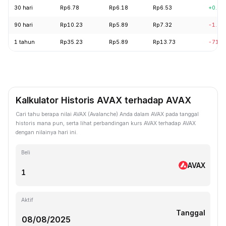
30 hari
Rp6.78
Rp6.18
Rp6.53
+0.74
90 hari
Rp10.23
Rp5.89
Rp7.32
-1.83
1 tahun
Rp35.23
Rp5.89
Rp13.73
-71.8
Kalkulator Historis AVAX terhadap AVAX
Cari tahu berapa nilai AVAX (Avalanche) Anda dalam AVAX pada tanggal
historis mana pun, serta lihat perbandingan kurs AVAX terhadap AVAX
dengan nilainya hari ini.
Beli
AVAX
Aktif
Tanggal