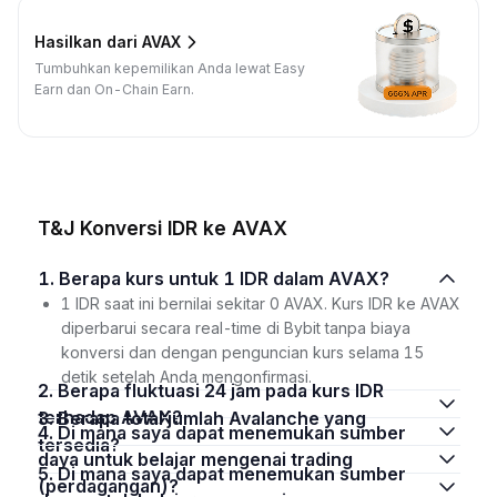
Hasilkan dari AVAX
Tumbuhkan kepemilikan Anda lewat Easy
Earn dan On-Chain Earn.
T&J Konversi IDR ke AVAX
1. Berapa kurs untuk 1 IDR dalam AVAX?
1 IDR saat ini bernilai sekitar 0 AVAX. Kurs IDR ke AVAX
diperbarui secara real-time di Bybit tanpa biaya
konversi dan dengan penguncian kurs selama 15
detik setelah Anda mengonfirmasi.
2. Berapa fluktuasi 24 jam pada kurs IDR
terhadap AVAX?
3. Berapa total jumlah Avalanche yang
4. Di mana saya dapat menemukan sumber
tersedia?
daya untuk belajar mengenai trading
5. Di mana saya dapat menemukan sumber
(perdagangan)?