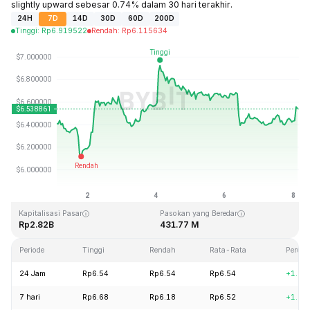
slightly upward sebesar 0.74% dalam 30 hari terakhir.
24H
7D
14D
30D
60D
200D
Tinggi
:
Rp
6.919522
Rendah
:
Rp
6.115634
Terakhir Diperbarui: 2026-08-08, 02:41 GMT+0
Rekor Tertinggi (ATH)
Rendah Sepanjang Waktu (ATL)
Rp144.96
Rp2.80
Kapitalisasi Pasar
Pasokan yang Beredar
Rp2.82B
431.77 M
Periode
Tinggi
Rendah
Rata-Rata
Perub
24 Jam
Rp6.54
Rp6.54
Rp6.54
+1.88
7 hari
Rp6.68
Rp6.18
Rp6.52
+1.95