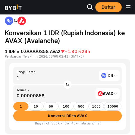
Daftar
Beranda
IDR to AVAX
Konversikan 1 IDR (Rupiah Indonesia) ke
AVAX (Avalanche)
1 IDR ≈ 0.00000858 AVAX
▼
-1.80%
24h
Pembaruan Terakhir
：
2026/08/08 02:41
(
GMT+0
)
Pengeluaran
IDR
Terima ~
AVAX
1
10
50
100
500
1000
10000
Konversi IDR to AVAX
Biaya nol · 350+ kripto · 40+ mata uang fiat