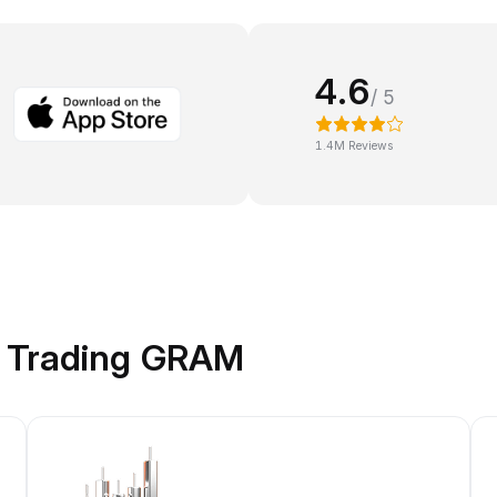
4.6
/ 5
1.4M Reviews
k Trading GRAM