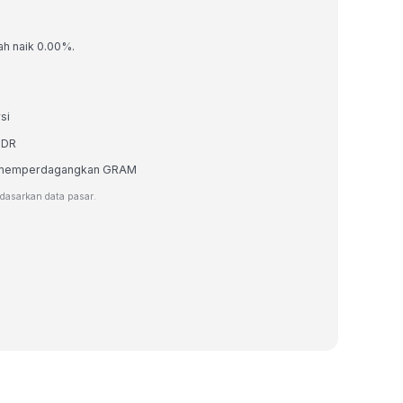
ah naik 0.00%.
si
IDR
tau memperdagangkan GRAM
rdasarkan data pasar.