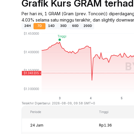
Grafik Kurs GRAM terha
Per hari ini, 1 GRAM (Gram (prev. Toncoin)) diperdaga
4.03% selama satu minggu terakhir, dan slightly downwa
24H
7D
14D
30D
60D
200D
Terakhir Diperbarui: 2026-08-09, 09:58 GMT+0
Periode
Tinggi
24 Jam
Rp1.36