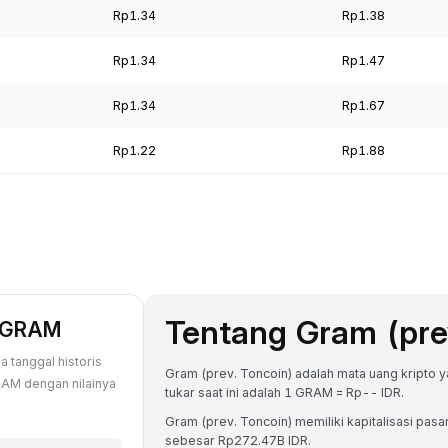
Rp1.34
Rp1.38
Rp1.34
Rp1.47
Rp1.34
Rp1.67
Rp1.22
Rp1.88
Tentang Gram (pre
p GRAM
 tanggal historis
Gram (prev. Toncoin) adalah mata uang kripto ya
RAM dengan nilainya
tukar saat ini adalah 1 GRAM = Rp-- IDR.
Gram (prev. Toncoin) memiliki kapitalisasi pa
sebesar Rp272.47B IDR.