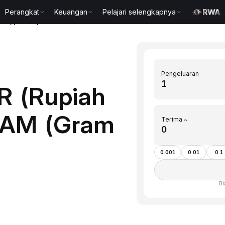
Perangkat
Keuangan
Pelajari selengkapnya
coin)(GRAM)
Pengeluaran
R (Rupiah
GRAM (Gram
Terima ~
0.001
0.01
0.1
Bi