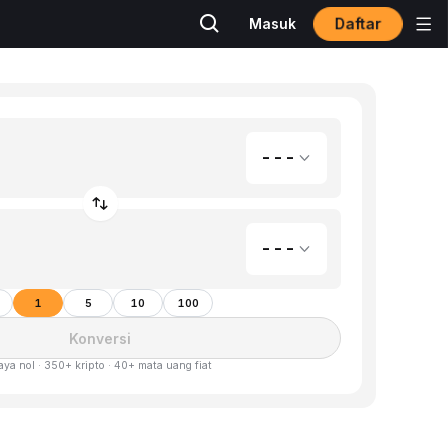
Daftar
Masuk
---
---
1
5
10
100
Konversi
aya nol · 350+ kripto · 40+ mata uang fiat