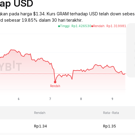
dap USD
ngkan pada harga $1.34. Kurs GRAM terhadap USD telah down sebes
rd sebesar 19.85% dalam 30 hari terakhir.
Tinggi
:
Rp
1.426530
Rendah
:
Rp
1.319981
Rendah
Rata-Rata
Rp1.34
Rp1.35