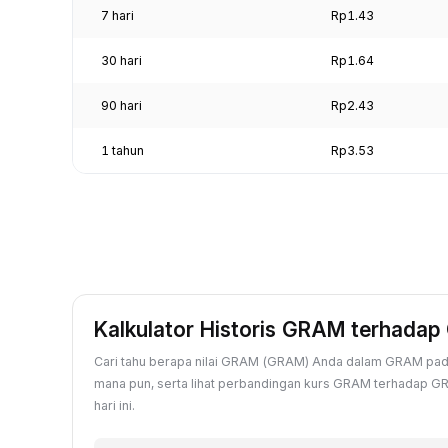
7 hari
Rp1.43
30 hari
Rp1.64
90 hari
Rp2.43
1 tahun
Rp3.53
Kalkulator Historis GRAM terhada
Cari tahu berapa nilai GRAM (GRAM) Anda dalam GRAM pada
mana pun, serta lihat perbandingan kurs GRAM terhadap G
hari ini.