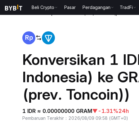
Beli Crypto
Pasar
Perdagangan
TradFi
Beranda
Rupiah Indonesia(IDR) to Gram (prev. Ton
Konversikan 1 ID
Indonesia) ke 
(prev. Toncoin))
1 IDR ≈ 0.00000000 GRAM
▼
-1.31%
24h
Pembaruan Terakhir
：
2026/08/09 09:58
(
GMT+0
)