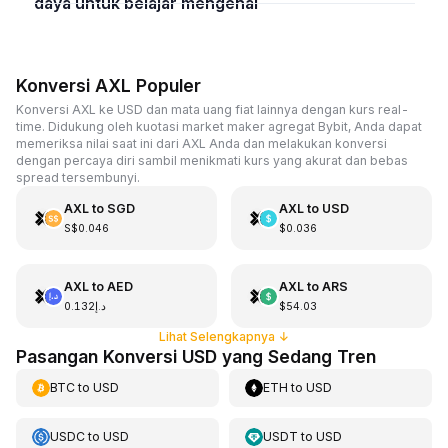
daya untuk belajar mengenai
Konversi AXL Populer
Konversi AXL ke USD dan mata uang fiat lainnya dengan kurs real-
time. Didukung oleh kuotasi market maker agregat Bybit, Anda dapat
memeriksa nilai saat ini dari AXL Anda dan melakukan konversi
dengan percaya diri sambil menikmati kurs yang akurat dan bebas
spread tersembunyi.
AXL
to
SGD
AXL
to
USD
S$0.046
$0.036
AXL
to
AED
AXL
to
ARS
د.إ0.132
$54.03
Lihat Selengkapnya
↓
Pasangan Konversi USD yang Sedang Tren
BTC
to
USD
ETH
to
USD
USDC
to
USD
USDT
to
USD