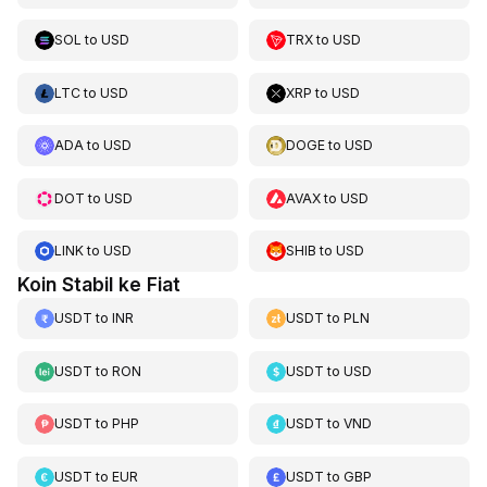
SOL
to
USD
TRX
to
USD
LTC
to
USD
XRP
to
USD
ADA
to
USD
DOGE
to
USD
DOT
to
USD
AVAX
to
USD
LINK
to
USD
SHIB
to
USD
Koin Stabil ke Fiat
USDT
to
INR
USDT
to
PLN
USDT
to
RON
USDT
to
USD
USDT
to
PHP
USDT
to
VND
USDT
to
EUR
USDT
to
GBP