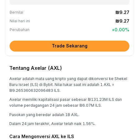
₪9.27
Bernilai
₪9.27
Nilai hari ini
+
0.00
%
Perubahan
Trade Sekarang
Tentang Axelar (AXL)
Axelar adalah mata uang kripto yang dapat dikonversi ke Shekel
Baru Israel (ILS) di Bybit. Nilai tukar saat ini adalah 1 AXL =
₪9.265360632096483 ILS.
Axelar memiliki kapitalisasi pasar sebesar ₪131.23M ILS dan
volume perdagangan 24 jam sebesar ₪6.07M ILS.
Pasokan yang beredar adalah 1B AXL.
Dalam 24 jam terakhir, Axelar telah naik 1.56%.
Cara Mengonversi AXL ke ILS