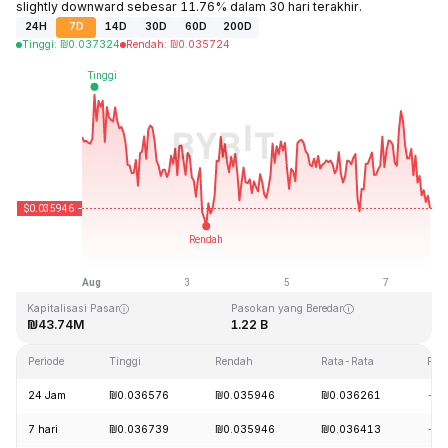
slightly downward sebesar 11.76% dalam 30 hari terakhir.
24H
7D
14D
30D
60D
200D
Tinggi
:
₪
0.037324
Rendah
:
₪
0.035724
Terakhir Diperbarui: 2026-08-07, 20:59 GMT+0
Rekor Tertinggi (ATH)
Rendah Sepanjang Waktu (ATL)
₪2.64
₪0.035571
Kapitalisasi Pasar
Pasokan yang Beredar
₪43.74M
1.22 B
Periode
Tinggi
Rendah
Rata-Rata
Per
24 Jam
₪0.036576
₪0.035946
₪0.036261
-1.
7 hari
₪0.036739
₪0.035946
₪0.036413
-2.