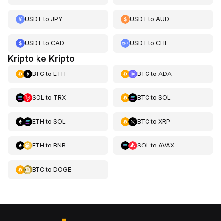
USDT
to
JPY
USDT
to
AUD
USDT
to
CAD
USDT
to
CHF
Kripto ke Kripto
BTC
to
ETH
BTC
to
ADA
SOL
to
TRX
BTC
to
SOL
ETH
to
SOL
BTC
to
XRP
ETH
to
BNB
SOL
to
AVAX
BTC
to
DOGE