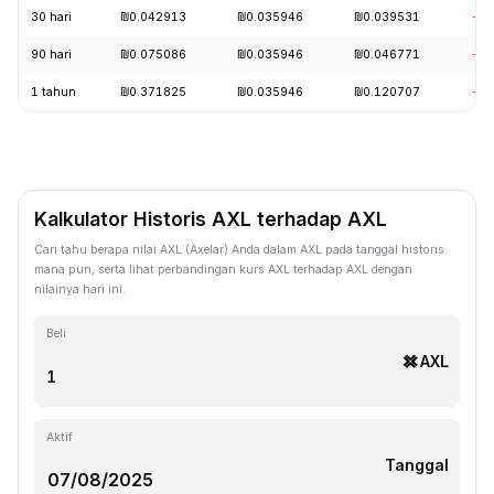
30 hari
₪0.042913
₪0.035946
₪0.039531
-11
90 hari
₪0.075086
₪0.035946
₪0.046771
-18
1 tahun
₪0.371825
₪0.035946
₪0.120707
-89
Kalkulator Historis AXL terhadap AXL
Cari tahu berapa nilai AXL (Axelar) Anda dalam AXL pada tanggal historis
mana pun, serta lihat perbandingan kurs AXL terhadap AXL dengan
nilainya hari ini.
Beli
AXL
Aktif
Tanggal