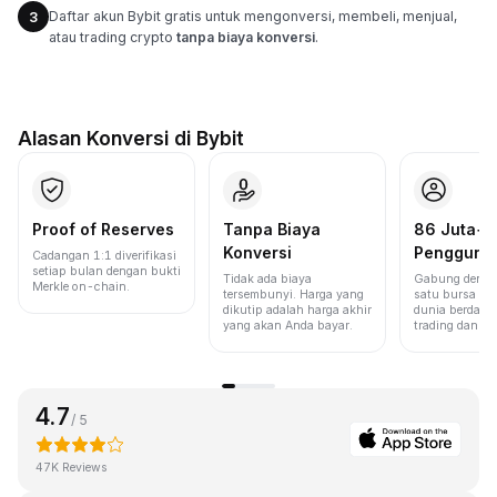
Daftar akun Bybit gratis untuk mengonversi, membeli, menjual,
3
atau trading crypto
tanpa biaya konversi
.
Alasan Konversi di Bybit
Proof of Reserves
Tanpa Biaya
86 Juta+
Konversi
Pengguna
Cadangan 1:1 diverifikasi
setiap bulan dengan bukti
Tidak ada biaya
Gabung denga
Merkle on-chain.
tersembunyi. Harga yang
satu bursa ter
dikutip adalah harga akhir
dunia berdasa
yang akan Anda bayar.
trading dan lik
4.7
/ 5
47K Reviews