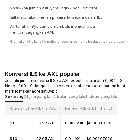
Masukkan jumlah AXL yang ingin Anda konversi
Kalkulator akan menampilkan nilai setara dalam ILS
Daftar akun Bybit untuk membeli, menjual, atau
memperdagangkan AXL
Nilai tukar AXL ke ILS diperbarui secara real-time berdasarkan data pasar.
Konversi ILS ke AXL populer
Jelajahi jumlah konversi ILS ke AXL populer mulai dari 0,001 ILS
hingga 100 ILS dengan nilai konversi real-time berdasarkan kuotasi
market maker agregat Bybit.
Sekarang
24 jam yang lalu
1 bulan yang lalu
1 tahun yang lalu
Konversi ILS ke AXL
Nilai AXL
Konversi AXL ke ILS
Nilai ILS
$1
9.27 AXL
0.001 AXL
$0.00010793
$10
92.65 AXL
0.01 AXL
$0.00107929