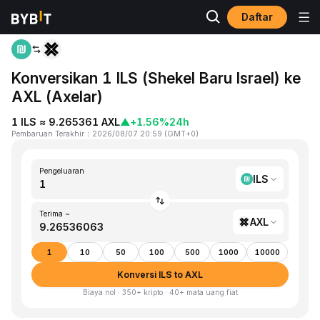
Daftar
Beranda
ILS to AXL
Konversikan 1 ILS (Shekel Baru Israel) ke
AXL (Axelar)
1 ILS ≈ 9.265361 AXL
▲
+1.56%
24h
Pembaruan Terakhir
：
2026/08/07 20:59
(
GMT+0
)
Pengeluaran
ILS
Terima ~
AXL
1
10
50
100
500
1000
10000
Konversi ILS to AXL
Biaya nol · 350+ kripto · 40+ mata uang fiat