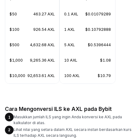
$50
463.27 AXL
0.1 AXL
$0.01079289
$100
926.54 AXL
1 AXL
$0.10792888
$500
4,632.68 AXL
5 AXL
$0.5396444
$1,000
9,265.36 AXL
10 AXL
$1.08
$10,000
92,653.61 AXL
100 AXL
$10.79
Cara Mengonversi ILS ke AXL pada Bybit
Masukkan jumlah ILS yang ingin Anda konversi ke AXL pada
1
kalkulator di atas.
Lihat nilai yang setara dalam AXL secara instan berdasarkan kurs
2
ILS terhadap AXL secara langsung.