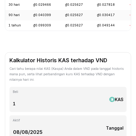
30 hari
₫0.029466
₫0.025627
₫0.027818
-8.
90 hari
₫0.040399
₫0.025627
₫0.030417
-14
1 tahun
₫0.099309
₫0.025627
₫0.049144
-71
Kalkulator Historis KAS terhadap VND
Cari tahu berapa nilai KAS (Kaspa) Anda dalam VND pada tanggal historis
mana pun, serta lihat perbandingan kurs KAS terhadap VND dengan
nilainya hari ini.
Beli
KAS
Aktif
Tanggal