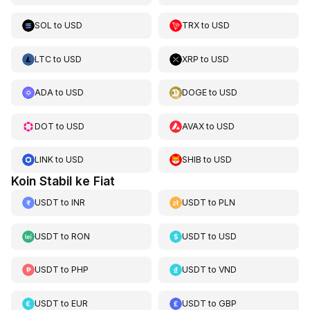
SOL
to
USD
TRX
to
USD
LTC
to
USD
XRP
to
USD
ADA
to
USD
DOGE
to
USD
DOT
to
USD
AVAX
to
USD
LINK
to
USD
SHIB
to
USD
Koin Stabil ke Fiat
USDT
to
INR
USDT
to
PLN
USDT
to
RON
USDT
to
USD
USDT
to
PHP
USDT
to
VND
USDT
to
EUR
USDT
to
GBP