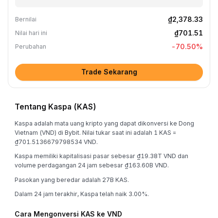
₫2,378.33
Bernilai
₫701.51
Nilai hari ini
-70.50
%
Perubahan
Trade Sekarang
Tentang Kaspa (KAS)
Kaspa adalah mata uang kripto yang dapat dikonversi ke Dong
Vietnam (VND) di Bybit. Nilai tukar saat ini adalah 1 KAS =
₫701.5136679798534 VND.
Kaspa memiliki kapitalisasi pasar sebesar ₫19.38T VND dan
volume perdagangan 24 jam sebesar ₫163.60B VND.
Pasokan yang beredar adalah 27B KAS.
Dalam 24 jam terakhir, Kaspa telah naik 3.00%.
Cara Mengonversi KAS ke VND