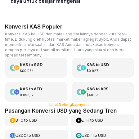
daya untuk belajar mengenai
Konversi KAS Populer
Konversi KAS ke USD dan mata uang fiat lainnya dengan kurs real-
time. Didukung oleh kuotasi market maker agregat Bybit, Anda dapat
memeriksa nilai saat ini dari KAS Anda dan melakukan konversi
dengan percaya diri sambil menikmati kurs yang akurat dan bebas
spread tersembunyi.
KAS
to
SGD
KAS
to
USD
S$0.034
$0.027
KAS
to
AED
KAS
to
ARS
د.إ0.098
$40.13
Lihat Selengkapnya
↓
Pasangan Konversi USD yang Sedang Tren
BTC
to
USD
ETH
to
USD
USDC
to
USD
USDT
to
USD