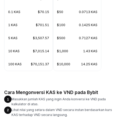
0.1 KAS
$70.15
$50
0.0713 KAS
1 KAS
$701.51
$100
0.1425 KAS
5 KAS
$3,507.57
$500
0.7127 KAS
10 KAS
$7,015.14
$1,000
1.43 KAS
100 KAS
$70,151.37
$10,000
14.25 KAS
Cara Mengonversi KAS ke VND pada Bybit
Masukkan jumlah KAS yang ingin Anda konversi ke VND pada
1
kalkulator di atas.
Lihat nilai yang setara dalam VND secara instan berdasarkan kurs
2
KAS terhadap VND secara langsung.