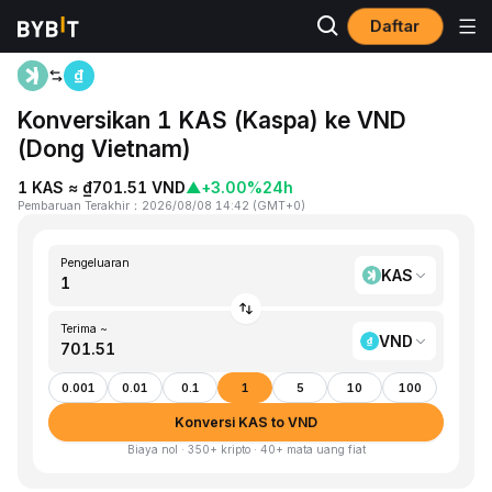
Daftar
Beranda
KAS to VND
Konversikan 1 KAS (Kaspa) ke VND
(Dong Vietnam)
1 KAS ≈ ₫701.51 VND
▲
+3.00%
24h
Pembaruan Terakhir
：
2026/08/08 14:42
(
GMT+0
)
Pengeluaran
KAS
Terima ~
VND
0.001
0.01
0.1
1
5
10
100
Konversi KAS to VND
Biaya nol · 350+ kripto · 40+ mata uang fiat