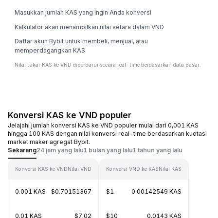
Masukkan jumlah KAS yang ingin Anda konversi
Kalkulator akan menampilkan nilai setara dalam VND
Daftar akun Bybit untuk membeli, menjual, atau
memperdagangkan KAS
Nilai tukar KAS ke VND diperbarui secara real-time berdasarkan data pasar.
Konversi KAS ke VND populer
Jelajahi jumlah konversi KAS ke VND populer mulai dari 0,001 KAS
hingga 100 KAS dengan nilai konversi real-time berdasarkan kuotasi
market maker agregat Bybit.
Sekarang
24 jam yang lalu
1 bulan yang lalu
1 tahun yang lalu
Konversi KAS ke VND
Nilai VND
Konversi VND ke KAS
Nilai KAS
0.001 KAS
$0.70151367
$1
0.00142549 KAS
0.01 KAS
$7.02
$10
0.0143 KAS