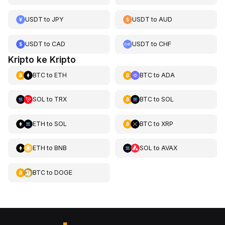
USDT
to
JPY
USDT
to
AUD
USDT
to
CAD
USDT
to
CHF
Kripto ke Kripto
BTC
to
ETH
BTC
to
ADA
SOL
to
TRX
BTC
to
SOL
ETH
to
SOL
BTC
to
XRP
ETH
to
BNB
SOL
to
AVAX
BTC
to
DOGE