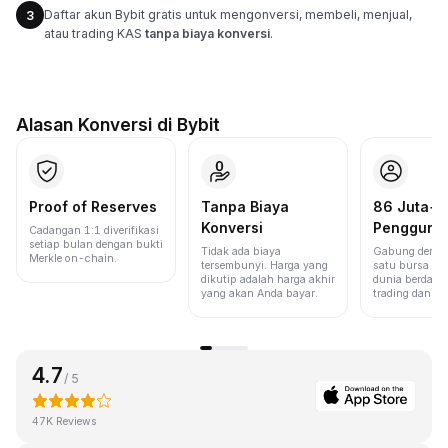
Daftar akun Bybit gratis untuk mengonversi, membeli, menjual,
3
atau trading KAS
tanpa biaya konversi
.
Alasan Konversi di Bybit
Proof of Reserves
Tanpa Biaya
86 Juta+
Konversi
Pengguna
Cadangan 1:1 diverifikasi
setiap bulan dengan bukti
Tidak ada biaya
Gabung denga
Merkle on-chain.
tersembunyi. Harga yang
satu bursa ter
dikutip adalah harga akhir
dunia berdasa
yang akan Anda bayar.
trading dan lik
4.7
/ 5
47K Reviews