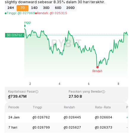
slightly downward sebesar 8.35% dalam 30 hari terakhir.
24H
7D
14D
30D
60D
200D
Tinggi
:
₫
0.027069
Rendah
:
₫
0.025315
Terakhir Diperbarui: 2026-08-08, 14:42 GMT+0
Rekor Tertinggi (ATH)
Rendah Sepanjang Waktu (ATL)
₫0.207411
₫0.000171
Kapitalisasi Pasar
Pasokan yang Beredar
₫739.47M
27.50 B
Periode
Tinggi
Rendah
Rata-Rata
Per
24 Jam
₫0.026762
₫0.026445
₫0.026604
+3.
7 hari
₫0.026799
₫0.025627
₫0.026373
-0.