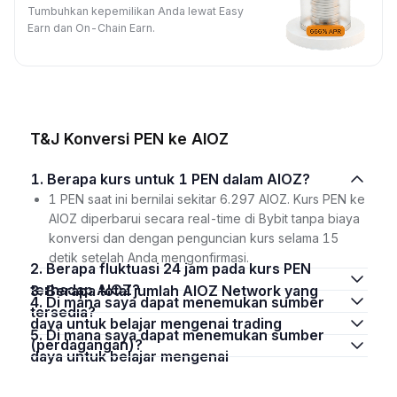
Tumbuhkan kepemilikan Anda lewat Easy
Earn dan On-Chain Earn.
T&J Konversi PEN ke AIOZ
1. Berapa kurs untuk 1 PEN dalam AIOZ?
1 PEN saat ini bernilai sekitar 6.297 AIOZ. Kurs PEN ke
AIOZ diperbarui secara real-time di Bybit tanpa biaya
konversi dan dengan penguncian kurs selama 15
detik setelah Anda mengonfirmasi.
2. Berapa fluktuasi 24 jam pada kurs PEN
terhadap AIOZ?
3. Berapa total jumlah AIOZ Network yang
4. Di mana saya dapat menemukan sumber
tersedia?
daya untuk belajar mengenai trading
5. Di mana saya dapat menemukan sumber
(perdagangan)?
daya untuk belajar mengenai