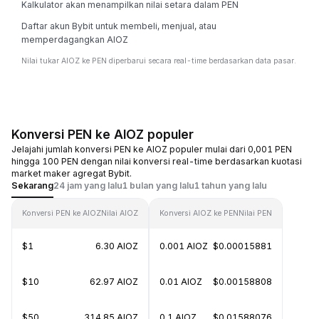
Kalkulator akan menampilkan nilai setara dalam PEN
Daftar akun Bybit untuk membeli, menjual, atau
memperdagangkan AIOZ
Nilai tukar AIOZ ke PEN diperbarui secara real-time berdasarkan data pasar.
Konversi PEN ke AIOZ populer
Jelajahi jumlah konversi PEN ke AIOZ populer mulai dari 0,001 PEN
hingga 100 PEN dengan nilai konversi real-time berdasarkan kuotasi
market maker agregat Bybit.
Sekarang
24 jam yang lalu
1 bulan yang lalu
1 tahun yang lalu
Konversi PEN ke AIOZ
Nilai AIOZ
Konversi AIOZ ke PEN
Nilai PEN
$1
6.30 AIOZ
0.001 AIOZ
$0.00015881
$10
62.97 AIOZ
0.01 AIOZ
$0.00158808
$50
314.85 AIOZ
0.1 AIOZ
$0.01588076