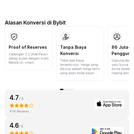
Alasan Konversi di Bybit
Proof of Reserves
Tanpa Biaya
86 Juta+
Konversi
Pengguna
Cadangan 1:1 diverifikasi
setiap bulan dengan bukti
Tidak ada biaya
Gabung denga
Merkle on-chain.
tersembunyi. Harga yang
satu bursa ter
dikutip adalah harga akhir
dunia berdasa
yang akan Anda bayar.
trading dan lik
4.7
/ 5
47K Reviews
4.6
/ 5