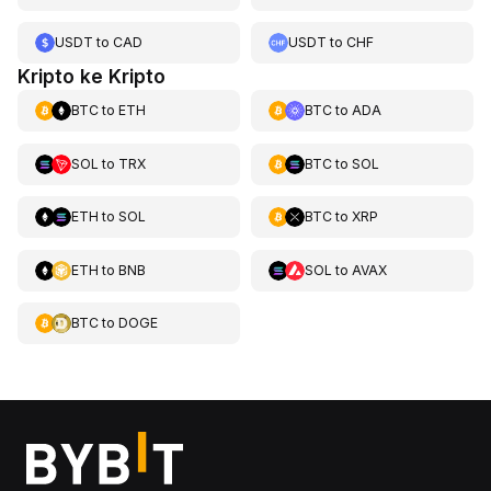
USDT
to
CAD
USDT
to
CHF
Kripto ke Kripto
BTC
to
ETH
BTC
to
ADA
SOL
to
TRX
BTC
to
SOL
ETH
to
SOL
BTC
to
XRP
ETH
to
BNB
SOL
to
AVAX
BTC
to
DOGE