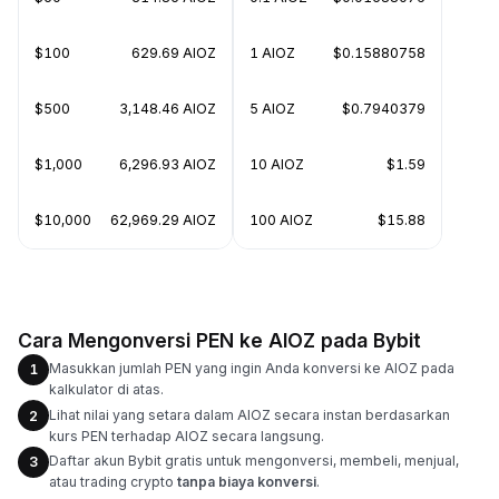
$100
629.69 AIOZ
1 AIOZ
$0.15880758
$500
3,148.46 AIOZ
5 AIOZ
$0.7940379
$1,000
6,296.93 AIOZ
10 AIOZ
$1.59
$10,000
62,969.29 AIOZ
100 AIOZ
$15.88
Cara Mengonversi PEN ke AIOZ pada Bybit
Masukkan jumlah PEN yang ingin Anda konversi ke AIOZ pada
1
kalkulator di atas.
Lihat nilai yang setara dalam AIOZ secara instan berdasarkan
2
kurs PEN terhadap AIOZ secara langsung.
Daftar akun Bybit gratis untuk mengonversi, membeli, menjual,
3
atau trading crypto
tanpa biaya konversi
.