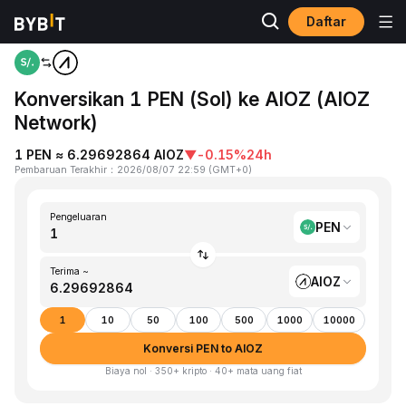
Daftar
Beranda
PEN to AIOZ
Konversikan 1 PEN (Sol) ke AIOZ (AIOZ
Network)
1 PEN ≈ 6.29692864 AIOZ
▼
-0.15%
24h
Pembaruan Terakhir
：
2026/08/07 22:59
(
GMT+0
)
Pengeluaran
PEN
Terima ~
AIOZ
1
10
50
100
500
1000
10000
Konversi PEN to AIOZ
Biaya nol · 350+ kripto · 40+ mata uang fiat