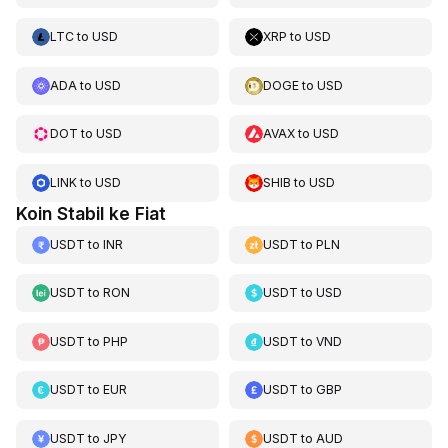
LTC
to
USD
XRP
to
USD
ADA
to
USD
DOGE
to
USD
DOT
to
USD
AVAX
to
USD
LINK
to
USD
SHIB
to
USD
Koin Stabil ke Fiat
USDT
to
INR
USDT
to
PLN
USDT
to
RON
USDT
to
USD
USDT
to
PHP
USDT
to
VND
USDT
to
EUR
USDT
to
GBP
USDT
to
JPY
USDT
to
AUD