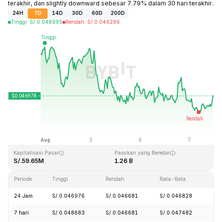
terakhir, dan slightly downward sebesar 7.79% dalam 30 hari terakhir.
24H
7D
14D
30D
60D
200D
Tinggi
:
S/.
0.048995
Rendah
:
S/.
0.046286
Terakhir Diperbarui: 2026-08-07, 22:59 GMT+0
Rekor Tertinggi (ATH)
Rendah Sepanjang Waktu (ATL)
S/.2.65
S/.0.010996
Kapitalisasi Pasar
Pasokan yang Beredar
S/.59.65M
1.26 B
Periode
Tinggi
Rendah
Rata-Rata
Pe
24 Jam
S/.0.046976
S/.0.046681
S/.0.046828
+0
7 hari
S/.0.048683
S/.0.046681
S/.0.047482
-2