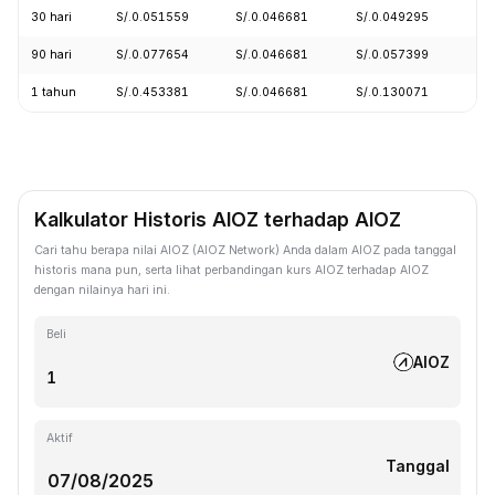
30 hari
S/.0.051559
S/.0.046681
S/.0.049295
-7
90 hari
S/.0.077654
S/.0.046681
S/.0.057399
-2
1 tahun
S/.0.453381
S/.0.046681
S/.0.130071
-8
Kalkulator Historis AIOZ terhadap AIOZ
Cari tahu berapa nilai AIOZ (AIOZ Network) Anda dalam AIOZ pada tanggal
historis mana pun, serta lihat perbandingan kurs AIOZ terhadap AIOZ
dengan nilainya hari ini.
Beli
AIOZ
Aktif
Tanggal