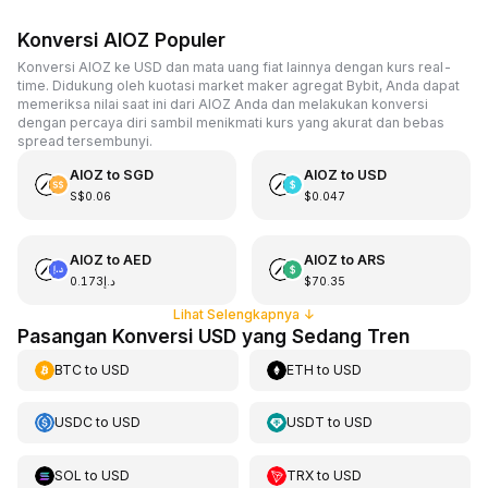
Konversi AIOZ Populer
Konversi AIOZ ke USD dan mata uang fiat lainnya dengan kurs real-
time. Didukung oleh kuotasi market maker agregat Bybit, Anda dapat
memeriksa nilai saat ini dari AIOZ Anda dan melakukan konversi
dengan percaya diri sambil menikmati kurs yang akurat dan bebas
spread tersembunyi.
AIOZ
to
SGD
AIOZ
to
USD
S$0.06
$0.047
AIOZ
to
AED
AIOZ
to
ARS
د.إ0.173
$70.35
Lihat Selengkapnya
↓
Pasangan Konversi USD yang Sedang Tren
BTC
to
USD
ETH
to
USD
USDC
to
USD
USDT
to
USD
SOL
to
USD
TRX
to
USD