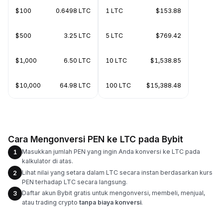
$100
0.6498 LTC
1 LTC
$153.88
$500
3.25 LTC
5 LTC
$769.42
$1,000
6.50 LTC
10 LTC
$1,538.85
$10,000
64.98 LTC
100 LTC
$15,388.48
Cara Mengonversi PEN ke LTC pada Bybit
Masukkan jumlah PEN yang ingin Anda konversi ke LTC pada
1
kalkulator di atas.
Lihat nilai yang setara dalam LTC secara instan berdasarkan kurs
2
PEN terhadap LTC secara langsung.
Daftar akun Bybit gratis untuk mengonversi, membeli, menjual,
3
atau trading crypto
tanpa biaya konversi
.