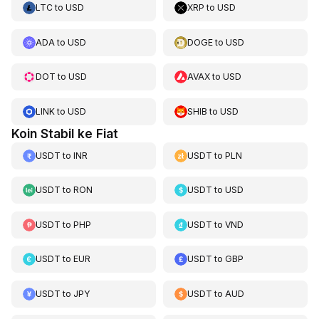
LTC
to
USD
XRP
to
USD
ADA
to
USD
DOGE
to
USD
DOT
to
USD
AVAX
to
USD
LINK
to
USD
SHIB
to
USD
Koin Stabil ke Fiat
USDT
to
INR
USDT
to
PLN
USDT
to
RON
USDT
to
USD
USDT
to
PHP
USDT
to
VND
USDT
to
EUR
USDT
to
GBP
USDT
to
JPY
USDT
to
AUD