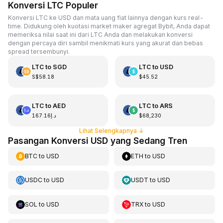
Konversi LTC Populer
Konversi LTC ke USD dan mata uang fiat lainnya dengan kurs real-
time. Didukung oleh kuotasi market maker agregat Bybit, Anda dapat
memeriksa nilai saat ini dari LTC Anda dan melakukan konversi
dengan percaya diri sambil menikmati kurs yang akurat dan bebas
spread tersembunyi.
LTC
to
SGD
LTC
to
USD
S$58.18
$45.52
LTC
to
AED
LTC
to
ARS
د.إ167.16
$68,230
Lihat Selengkapnya
↓
Pasangan Konversi USD yang Sedang Tren
BTC
to
USD
ETH
to
USD
USDC
to
USD
USDT
to
USD
SOL
to
USD
TRX
to
USD