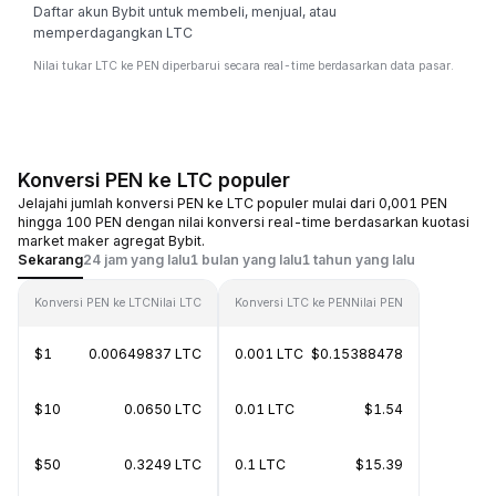
Daftar akun Bybit untuk membeli, menjual, atau
memperdagangkan LTC
Nilai tukar LTC ke PEN diperbarui secara real-time berdasarkan data pasar.
Konversi PEN ke LTC populer
Jelajahi jumlah konversi PEN ke LTC populer mulai dari 0,001 PEN
hingga 100 PEN dengan nilai konversi real-time berdasarkan kuotasi
market maker agregat Bybit.
Sekarang
24 jam yang lalu
1 bulan yang lalu
1 tahun yang lalu
Konversi PEN ke LTC
Nilai LTC
Konversi LTC ke PEN
Nilai PEN
$1
0.00649837 LTC
0.001 LTC
$0.15388478
$10
0.0650 LTC
0.01 LTC
$1.54
$50
0.3249 LTC
0.1 LTC
$15.39