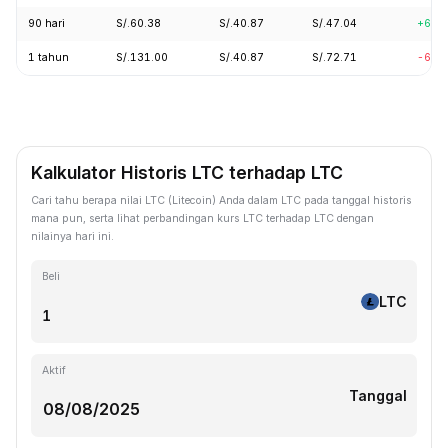
90 hari
S/.60.38
S/.40.87
S/.47.04
+6.0
1 tahun
S/.131.00
S/.40.87
S/.72.71
-62.
Kalkulator Historis LTC terhadap LTC
Cari tahu berapa nilai LTC (Litecoin) Anda dalam LTC pada tanggal historis
mana pun, serta lihat perbandingan kurs LTC terhadap LTC dengan
nilainya hari ini.
Beli
LTC
Aktif
Tanggal