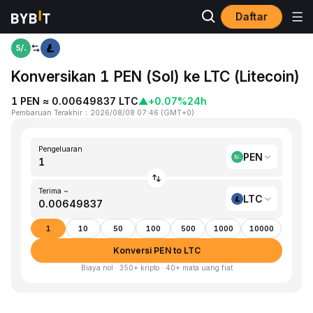
Daftar
Beranda
PEN to LTC
Konversikan 1 PEN (Sol) ke LTC (Litecoin)
1 PEN ≈ 0.00649837 LTC
▲
+0.07%
24h
Pembaruan Terakhir
：
2026/08/08 07:46
(
GMT+0
)
Pengeluaran
PEN
Terima ~
LTC
1
10
50
100
500
1000
10000
Konversi PEN to LTC
Biaya nol · 350+ kripto · 40+ mata uang fiat