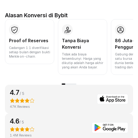
Alasan Konversi di Bybit
Proof of Reserves
Tanpa Biaya
86 Juta+
Konversi
Pengguna
Cadangan 1:1 diverifikasi
setiap bulan dengan bukti
Tidak ada biaya
Gabung denga
Merkle on-chain.
tersembunyi. Harga yang
satu bursa ter
dikutip adalah harga akhir
dunia berdasa
yang akan Anda bayar.
trading dan lik
4.7
/ 5
47K Reviews
4.6
/ 5
1.4M Reviews