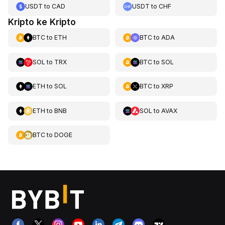
USDT
to
CAD
USDT
to
CHF
Kripto ke Kripto
BTC
to
ETH
BTC
to
ADA
SOL
to
TRX
BTC
to
SOL
ETH
to
SOL
BTC
to
XRP
ETH
to
BNB
SOL
to
AVAX
BTC
to
DOGE