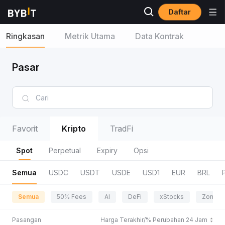
Daftar
Ringkasan
Metrik Utama
Data Kontrak
Pasar
Favorit
Kripto
TradFi
Spot
Perpetual
Expiry
Opsi
Semua
USDC
USDT
USDE
USD1
EUR
BRL
Semua
50% Fees
AI
DeFi
xStocks
Zona P
Pasangan
Harga Terakhir/% Perubahan 24 Jam