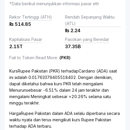
*Data berikut menunjukkan informasi pasar eth
Rekor Tertinggi (ATH)
Rendah Sepanjang Waktu
(ATL)
₨
514.85
₨
2.24
Kapitalisasi Pasar
Pasokan yang Beredar
2.15T
37.35B
Fiat to Token Read More
:
(PKR)
KursRupee Pakistan (PKR) terhadapCardano (ADA) saat
ini adalah 0.01763379405518402. Dengan demikian,
dapat diketahui bahwa kurs PKR telah mengalami
Menurunsebesar -6.51% dalam 24 jam terakhir dan
mengalami Meningkat sebesar +20.26% selama satu
minggu terakhir.
HargaRupee Pakistan dalam ADA selalu diperbarui secara
waktu nyata dan terus mengikuti kurs Rupee Pakistan
terhadap ADA terbaru.