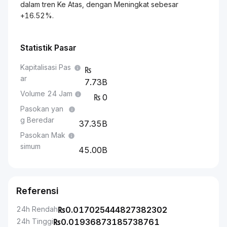
dalam tren Ke Atas, dengan Meningkat sebesar
+16.52%.
Statistik Pasar
Kapitalisasi Pas
ar
7.73B
Volume 24 Jam
0
Pasokan yan
g Beredar
37.35B
Pasokan Mak
simum
45.00B
Referensi
24h Rendah
₨
0.017025444827382302
24h Tinggi
₨
0.01936873185738761