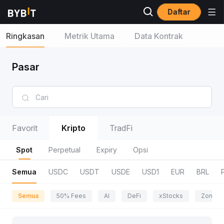
Daftar
Ringkasan
Metrik Utama
Data Kontrak
Pasar
Favorit
Kripto
TradFi
Spot
Perpetual
Expiry
Opsi
Semua
USDC
USDT
USDE
USD1
EUR
BRL
Semua
50% Fees
AI
DeFi
xStocks
Zona P