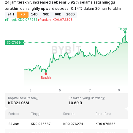
24 jam terakhir, increased sebesar 5.92% selama satu minggu
terakhir, dan slightly upward sebesar 0.14% dalam 30 hari terakhir.
24H
7D
14D
30D
60D
200D
Tinggi
:
KD
0.077956
Rendah
:
KD
0.072308
Terakhir Diperbarui: 2026-08-09, 13:34 GMT+0
Rekor Tertinggi (ATH)
Rendah Sepanjang Waktu (ATL)
KD1.29
KD0.067711
Kapitalisasi Pasar
Pasokan yang Beredar
KD821.05M
10.69 B
Periode
Tinggi
Rendah
Rata-Rata
Pe
24 Jam
KD0.076837
KD0.076274
KD0.076555
+1