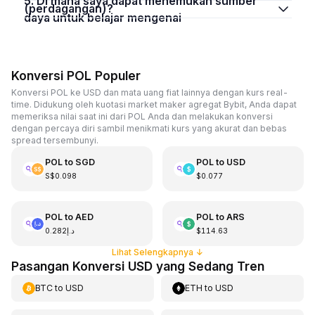
5. Di mana saya dapat menemukan sumber
(perdagangan)?
daya untuk belajar mengenai
Konversi POL Populer
Konversi POL ke USD dan mata uang fiat lainnya dengan kurs real-
time. Didukung oleh kuotasi market maker agregat Bybit, Anda dapat
memeriksa nilai saat ini dari POL Anda dan melakukan konversi
dengan percaya diri sambil menikmati kurs yang akurat dan bebas
spread tersembunyi.
POL
to
SGD
POL
to
USD
S$0.098
$0.077
POL
to
AED
POL
to
ARS
د.إ0.282
$114.63
Lihat Selengkapnya
↓
Pasangan Konversi USD yang Sedang Tren
BTC
to
USD
ETH
to
USD