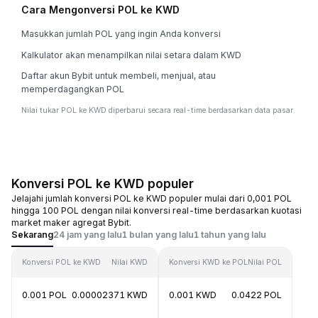
Cara Mengonversi POL ke KWD
Masukkan jumlah POL yang ingin Anda konversi
Kalkulator akan menampilkan nilai setara dalam KWD
Daftar akun Bybit untuk membeli, menjual, atau
memperdagangkan POL
Nilai tukar POL ke KWD diperbarui secara real-time berdasarkan data pasar.
Konversi POL ke KWD populer
Jelajahi jumlah konversi POL ke KWD populer mulai dari 0,001 POL
hingga 100 POL dengan nilai konversi real-time berdasarkan kuotasi
market maker agregat Bybit.
Sekarang
24 jam yang lalu
1 bulan yang lalu
1 tahun yang lalu
Konversi POL ke KWD
Nilai KWD
Konversi KWD ke POL
Nilai POL
0.001 POL
0.00002371 KWD
0.001 KWD
0.0422 POL