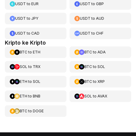
USDT
to
EUR
USDT
to
GBP
USDT
to
JPY
USDT
to
AUD
USDT
to
CAD
USDT
to
CHF
Kripto ke Kripto
BTC
to
ETH
BTC
to
ADA
SOL
to
TRX
BTC
to
SOL
ETH
to
SOL
BTC
to
XRP
ETH
to
BNB
SOL
to
AVAX
BTC
to
DOGE