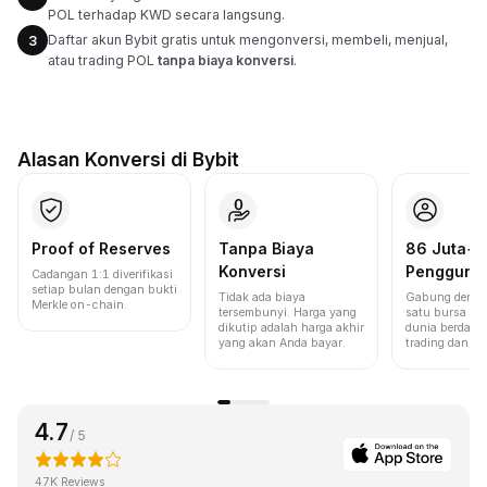
POL terhadap KWD secara langsung.
Daftar akun Bybit gratis untuk mengonversi, membeli, menjual,
3
atau trading POL
tanpa biaya konversi
.
Alasan Konversi di Bybit
Proof of Reserves
Tanpa Biaya
86 Juta+
Konversi
Pengguna
Cadangan 1:1 diverifikasi
setiap bulan dengan bukti
Tidak ada biaya
Gabung denga
Merkle on-chain.
tersembunyi. Harga yang
satu bursa ter
dikutip adalah harga akhir
dunia berdasa
yang akan Anda bayar.
trading dan lik
4.7
/ 5
47K Reviews