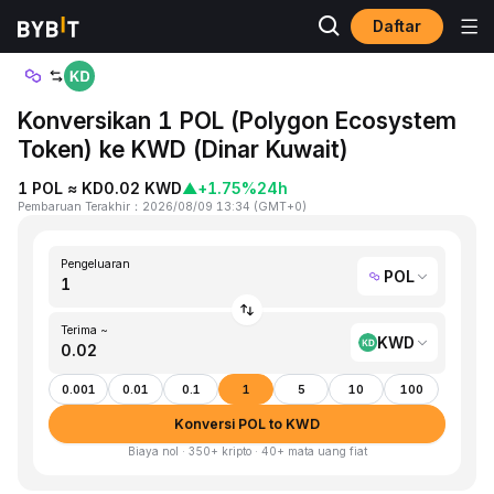
Daftar
Beranda
POL to KWD
Konversikan 1 POL (Polygon Ecosystem
Token) ke KWD (Dinar Kuwait)
1 POL ≈ KD0.02 KWD
▲
+1.75%
24h
Pembaruan Terakhir
：
2026/08/09 13:34
(
GMT+0
)
Pengeluaran
POL
Terima ~
KWD
0.001
0.01
0.1
1
5
10
100
Konversi POL to KWD
Biaya nol · 350+ kripto · 40+ mata uang fiat