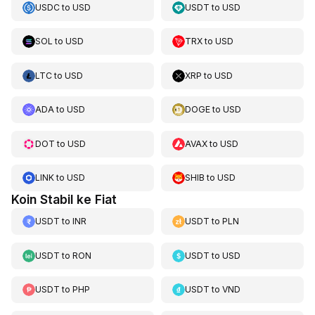
USDC
to
USD
USDT
to
USD
SOL
to
USD
TRX
to
USD
LTC
to
USD
XRP
to
USD
ADA
to
USD
DOGE
to
USD
DOT
to
USD
AVAX
to
USD
LINK
to
USD
SHIB
to
USD
Koin Stabil ke Fiat
USDT
to
INR
USDT
to
PLN
USDT
to
RON
USDT
to
USD
USDT
to
PHP
USDT
to
VND