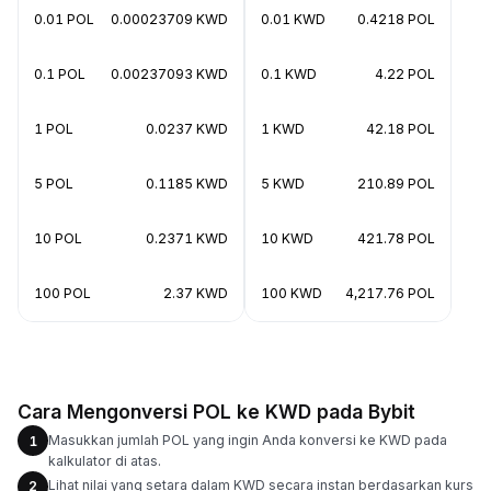
0.01 POL
0.00023709 KWD
0.01 KWD
0.4218 POL
0.1 POL
0.00237093 KWD
0.1 KWD
4.22 POL
1 POL
0.0237 KWD
1 KWD
42.18 POL
5 POL
0.1185 KWD
5 KWD
210.89 POL
10 POL
0.2371 KWD
10 KWD
421.78 POL
100 POL
2.37 KWD
100 KWD
4,217.76 POL
Cara Mengonversi POL ke KWD pada Bybit
Masukkan jumlah POL yang ingin Anda konversi ke KWD pada
1
kalkulator di atas.
Lihat nilai yang setara dalam KWD secara instan berdasarkan kurs
2