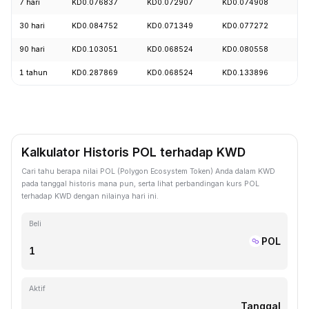
7 hari
KD0.076837
KD0.072907
KD0.074908
+5
30 hari
KD0.084752
KD0.071349
KD0.077272
+0
90 hari
KD0.103051
KD0.068524
KD0.080558
+2
1 tahun
KD0.287869
KD0.068524
KD0.133896
-6
Kalkulator Historis POL terhadap KWD
Cari tahu berapa nilai POL (Polygon Ecosystem Token) Anda dalam KWD
pada tanggal historis mana pun, serta lihat perbandingan kurs POL
terhadap KWD dengan nilainya hari ini.
Beli
POL
Aktif
Tanggal