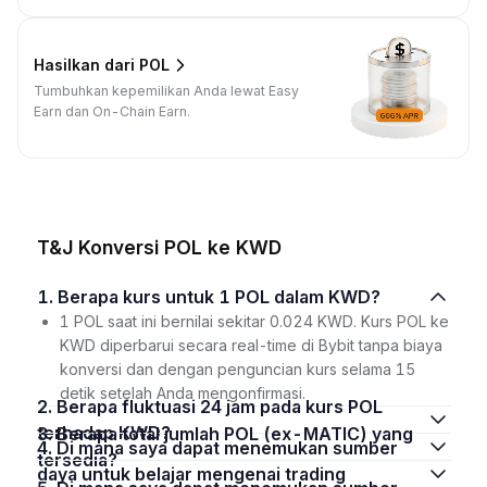
Hasilkan dari POL
Tumbuhkan kepemilikan Anda lewat Easy
Earn dan On-Chain Earn.
T&J Konversi POL ke KWD
1. Berapa kurs untuk 1 POL dalam KWD?
1 POL saat ini bernilai sekitar 0.024 KWD. Kurs POL ke
KWD diperbarui secara real-time di Bybit tanpa biaya
konversi dan dengan penguncian kurs selama 15
detik setelah Anda mengonfirmasi.
2. Berapa fluktuasi 24 jam pada kurs POL
terhadap KWD?
3. Berapa total jumlah POL (ex-MATIC) yang
4. Di mana saya dapat menemukan sumber
tersedia?
daya untuk belajar mengenai trading