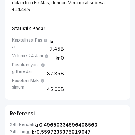
dalam tren Ke Atas, dengan Meningkat sebesar
+14.44%.
Statistik Pasar
Kapitalisasi Pas
ar
7.45B
Volume 24 Jam
0
Pasokan yan
g Beredar
37.35B
Pasokan Mak
simum
45.00B
Referensi
24h Rendah
kr
0.49650334596408563
24h Tinggi
kr
0.5597235375919047