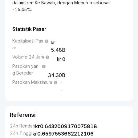
dalam tren Ke Bawah, dengan Menurun sebesar
-15.45%.
Statistik Pasar
Kapitalisasi Pas
ar
5.48B
Volume 24 Jam
0
Pasokan yan
g Beredar
34.30B
Pasokan Maksimum
-
-
Referensi
24h Rendah
kr
0.6432009170075818
24h Tinggi
kr
0.6597553662212106