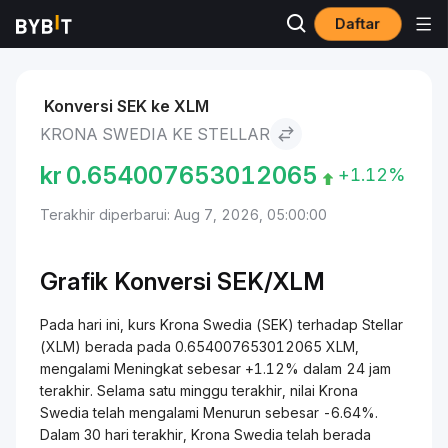
Daftar
Pasar
Harga Stellar XLM
Krona Swedia to Stellar
Konversi SEK ke XLM
KRONA SWEDIA KE STELLAR
kr
0.654007653012065
+1.12%
Terakhir diperbarui: Aug 7, 2026, 05:00:00
Grafik Konversi SEK/XLM
Pada hari ini, kurs Krona Swedia (SEK) terhadap Stellar
(XLM) berada pada 0.654007653012065 XLM,
mengalami Meningkat sebesar +1.12% dalam 24 jam
terakhir. Selama satu minggu terakhir, nilai Krona
Swedia telah mengalami Menurun sebesar -6.64%.
Dalam 30 hari terakhir, Krona Swedia telah berada