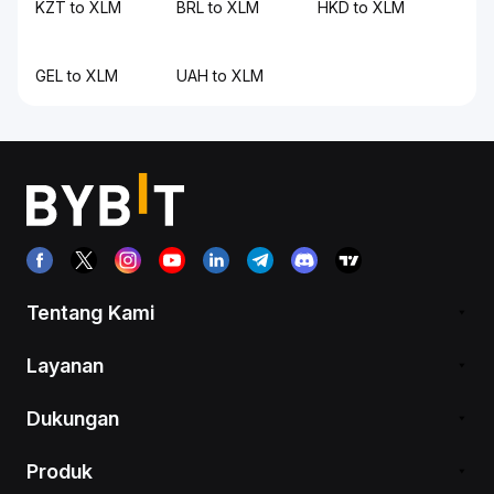
KZT to XLM
BRL to XLM
HKD to XLM
GEL to XLM
UAH to XLM
Tentang Kami
Layanan
Dukungan
Produk