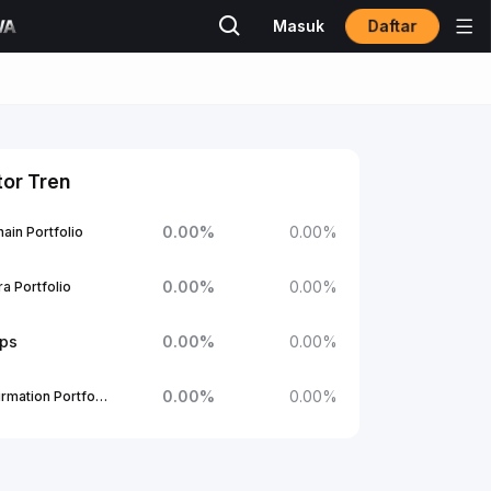
Daftar
Masuk
tor Tren
0.00
%
0.00
%
ain Portfolio
0.00
%
0.00
%
a Portfolio
ups
0.00
%
0.00
%
0.00
%
0.00
%
1Confirmation Portfolio