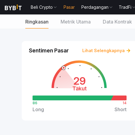
Beli Crypto
Pasar
Perdagangan
TradFi
Ringkasan
Metrik Utama
Data Kontrak
Sentimen Pasar
Lihat Selengkapnya
29
Takut
86
14
Long
Short