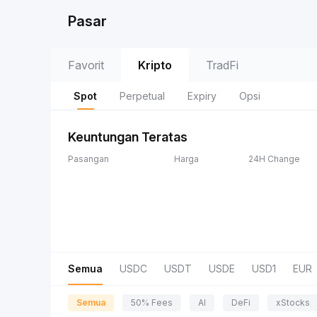
Pasar
Favorit
Kripto
TradFi
Spot
Perpetual
Expiry
Opsi
Keuntungan Teratas
Pasangan
Harga
24H Change
Semua
USDC
USDT
USDE
USD1
EUR
Semua
50% Fees
AI
DeFi
xStocks