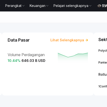
Perangkat
Keuangan
Pelajari selengkapnya
Sek
Data Pasar
Lihat Selengkapnya
Polych
Volume Perdagangan
10.44
%
646.03 B USD
Panter
Roll