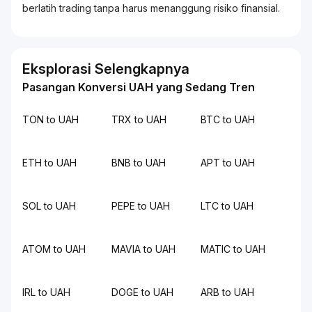
berlatih
trading
tanpa harus menanggung risiko finansial.
Eksplorasi Selengkapnya
Pasangan Konversi UAH yang Sedang Tren
TON to UAH
TRX to UAH
BTC to UAH
ETH to UAH
BNB to UAH
APT to UAH
SOL to UAH
PEPE to UAH
LTC to UAH
ATOM to UAH
MAVIA to UAH
MATIC to UAH
IRL to UAH
DOGE to UAH
ARB to UAH