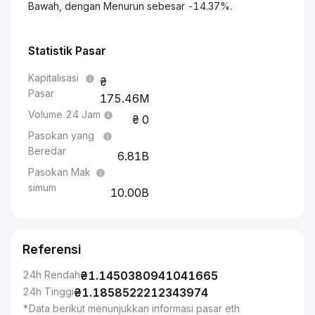
Bawah, dengan Menurun sebesar -14.37%.
Statistik Pasar
Kapitalisasi
Pasar
175.46M
Volume 24 Jam
0
Pasokan yang
Beredar
6.81B
Pasokan Mak
simum
10.00B
Referensi
24h Rendah
₴
1.1450380941041665
24h Tinggi
₴
1.1858522212343974
*Data berikut menunjukkan informasi pasar eth