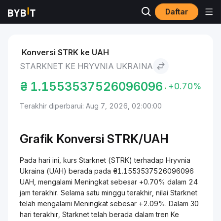
Daftar
Pasar
Harga Starknet STRK
Starknet to Hryvnia Ukraina
Konversi STRK ke UAH
STARKNET KE HRYVNIA UKRAINA
₴
1.1553537526096096
+0.70%
Terakhir diperbarui: Aug 7, 2026, 02:00:00
Grafik Konversi
STRK/
UAH
Pada hari ini, kurs Starknet (STRK) terhadap Hryvnia
Ukraina (UAH) berada pada ₴1.1553537526096096
UAH, mengalami Meningkat sebesar +0.70% dalam 24
jam terakhir. Selama satu minggu terakhir, nilai Starknet
telah mengalami Meningkat sebesar +2.09%. Dalam 30
hari terakhir, Starknet telah berada dalam tren Ke