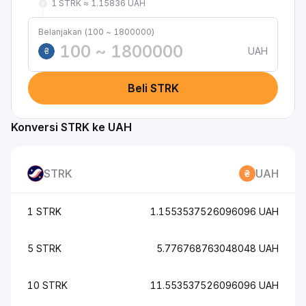
1 STRK ≈ 1.15836 UAH
Belanjakan (100 ~ 1800000)
UAH
₴
Beli STRK
Konversi STRK ke UAH
STRK
UAH
1 STRK
1.1553537526096096 UAH
5 STRK
5.776768763048048 UAH
10 STRK
11.553537526096096 UAH