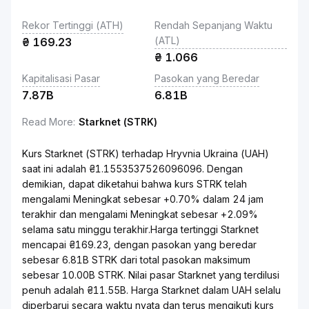
Rekor Tertinggi (ATH)
Rendah Sepanjang Waktu
(ATL)
₴
169.23
₴
1.066
Kapitalisasi Pasar
Pasokan yang Beredar
7.87B
6.81B
Read More
:
Starknet (STRK)
Kurs Starknet (STRK) terhadap Hryvnia Ukraina (UAH)
saat ini adalah ₴1.1553537526096096. Dengan
demikian, dapat diketahui bahwa kurs STRK telah
mengalami Meningkat sebesar +0.70% dalam 24 jam
terakhir dan mengalami Meningkat sebesar +2.09%
selama satu minggu terakhir.Harga tertinggi Starknet
mencapai ₴169.23, dengan pasokan yang beredar
sebesar 6.81B STRK dari total pasokan maksimum
sebesar 10.00B STRK. Nilai pasar Starknet yang terdilusi
penuh adalah ₴11.55B. Harga Starknet dalam UAH selalu
diperbarui secara waktu nyata dan terus mengikuti kurs