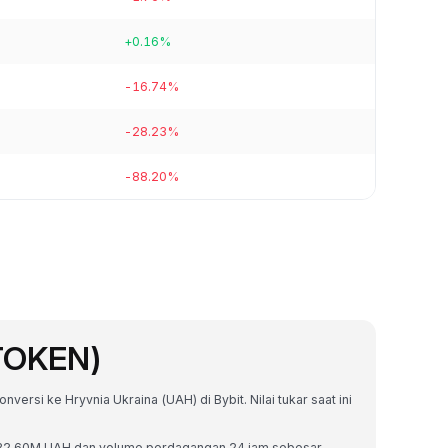
+0.16%
-16.74%
-28.23%
-88.20%
(TOKEN)
versi ke Hryvnia Ukraina (UAH) di Bybit. Nilai tukar saat ini
 ₴332.60M UAH dan volume perdagangan 24 jam sebesar