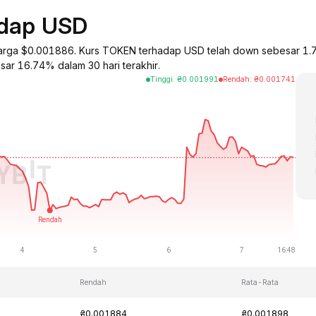
adap USD
harga $0.001886. Kurs TOKEN terhadap USD telah down sebesar 1.7
sar 16.74% dalam 30 hari terakhir.
Tinggi
:
₴
0.001991
Rendah
:
₴
0.001741
Rendah
Rata-Rata
₴0.001884
₴0.001898