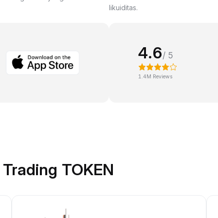
likuiditas.
4.6
/ 5
1.4M Reviews
k Trading TOKEN