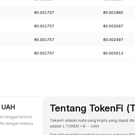
₴0.001757
₴0.001860
₴0.001757
₴0.002097
₴0.001757
₴0.002497
₴0.001757
₴0.005913
Tentang TokenFi 
p UAH
a tanggal historis
TokenFi adalah mata uang kripto yang dapat dikon
AH dengan nilainya
adalah 1 TOKEN = ₴-- UAH.
TokenFi memiliki kapitalisasi pasar sebesar