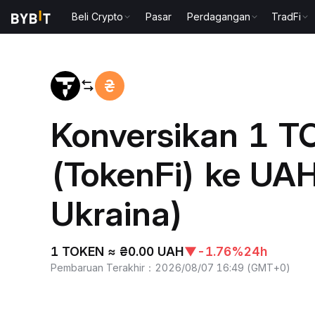
Beli Crypto
Pasar
Perdagangan
TradFi
Beranda
TOKEN to UAH
Konversikan 1 
(TokenFi) ke UAH
Ukraina)
1 TOKEN ≈ ₴0.00 UAH
▼
-1.76%
24h
Pembaruan Terakhir
：
2026/08/07 16:49
(
GMT+0
)