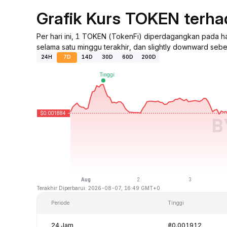
Grafik Kurs TOKEN terh
Per hari ini, 1 TOKEN (TokenFi) diperdagangkan pada 
selama satu minggu terakhir, dan slightly downward sebe
24H
7D
14D
30D
60D
200D
Terakhir Diperbarui: 2026-08-07, 16:49 GMT+0
Periode
Tinggi
24 Jam
₴0.001912