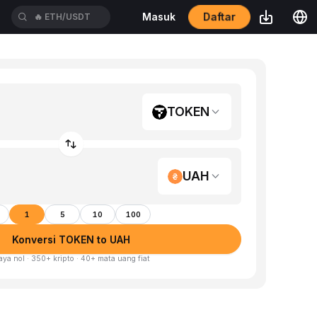
🔥
ETH/USDT
Daftar
Masuk
🔥
ACEUSDT
TOKEN
UAH
1
5
10
100
Konversi TOKEN to UAH
aya nol · 350+ kripto · 40+ mata uang fiat