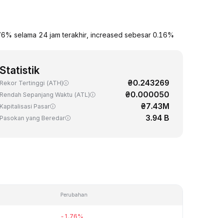
6% selama 24 jam terakhir, increased sebesar 0.16%
Statistik
₴0.243269
Rekor Tertinggi (ATH)
₴0.000050
Rendah Sepanjang Waktu (ATL)
₴7.43M
Kapitalisasi Pasar
3.94 B
Pasokan yang Beredar
Perubahan
-1.76%