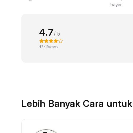
bayar.
4.7
/ 5
47K Reviews
Lebih Banyak Cara untu