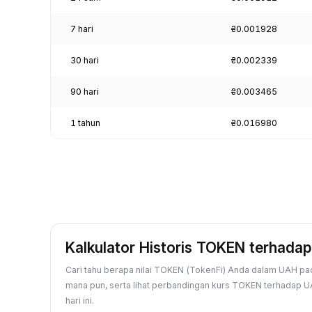
7 hari
₴0.001928
30 hari
₴0.002339
90 hari
₴0.003465
1 tahun
₴0.016980
Kalkulator Historis TOKEN terhada
Cari tahu berapa nilai TOKEN (TokenFi) Anda dalam UAH pad
mana pun, serta lihat perbandingan kurs TOKEN terhadap U
hari ini.