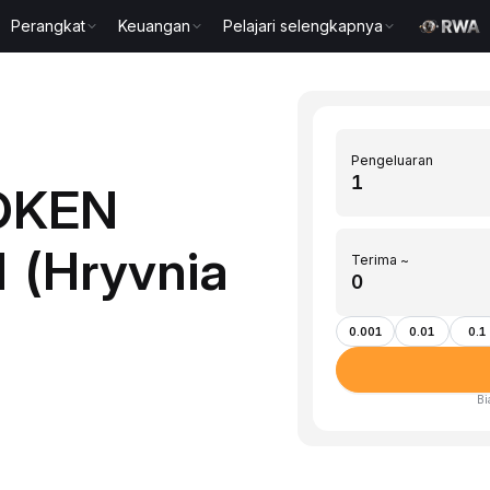
Perangkat
Keuangan
Pelajari selengkapnya
Pengeluaran
TOKEN
 (Hryvnia
Terima ~
0.001
0.01
0.1
Bi