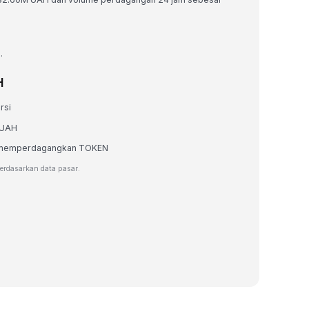
.
H
rsi
m UAH
tau memperdagangkan TOKEN
berdasarkan data pasar.