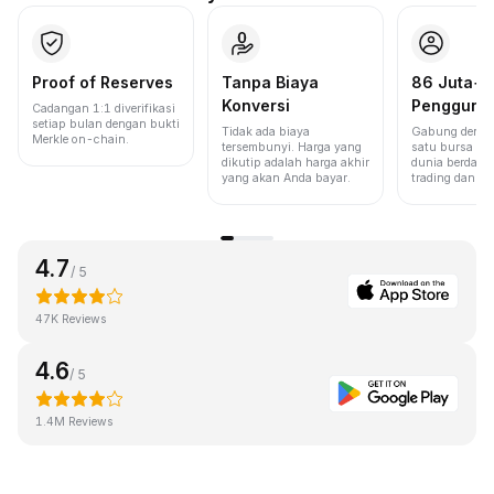
Proof of Reserves
Tanpa Biaya
86 Juta+
Konversi
Pengguna
Cadangan 1:1 diverifikasi
setiap bulan dengan bukti
Tidak ada biaya
Gabung denga
Merkle on-chain.
tersembunyi. Harga yang
satu bursa ter
dikutip adalah harga akhir
dunia berdasa
yang akan Anda bayar.
trading dan lik
4.7
/ 5
47K Reviews
4.6
/ 5
1.4M Reviews