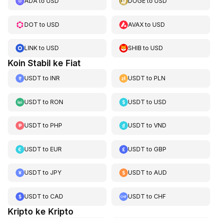
ADA
to
USD
DOGE
to
USD
DOT
to
USD
AVAX
to
USD
LINK
to
USD
SHIB
to
USD
Koin Stabil ke Fiat
USDT
to
INR
USDT
to
PLN
USDT
to
RON
USDT
to
USD
USDT
to
PHP
USDT
to
VND
USDT
to
EUR
USDT
to
GBP
USDT
to
JPY
USDT
to
AUD
USDT
to
CAD
USDT
to
CHF
Kripto ke Kripto