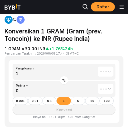
Daftar
Beranda
Gram (prev. Toncoin)(GRAM) to Rupee India(INR)
Konversikan 1 GRAM (Gram (prev.
Toncoin)) ke INR (Rupee India)
1 GRAM ≈ ₹0.00 INR
▲
+1.76%
24h
Pembaruan Terakhir
：
2026/08/08 17:44
(
GMT+0
)
Pengeluaran
---
Terima ~
---
0.001
0.01
0.1
1
5
10
100
Konversi
Biaya nol · 350+ kripto · 40+ mata uang fiat