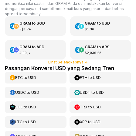
memeriksa nilai saat ini dari GRAM Anda dan melakukan konversi
dengan percaya diri sambil menikmati kurs yang akurat dan bebas
spread tersembunyi.
GRAM
to
SGD
GRAM
to
USD
S$1.74
$1.36
GRAM
to
AED
GRAM
to
ARS
د.إ4.99
$2,036.28
Lihat Selengkapnya
↓
Pasangan Konversi USD yang Sedang Tren
BTC
to
USD
ETH
to
USD
USDC
to
USD
USDT
to
USD
SOL
to
USD
TRX
to
USD
LTC
to
USD
XRP
to
USD