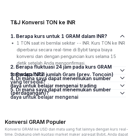
T&J Konversi TON ke INR
1. Berapa kurs untuk 1 GRAM dalam INR?
1 TON saat ini bernilai sekitar -- INR. Kurs TON ke INR
diperbarui secara real-time di Bybit tanpa biaya
konversi dan dengan penguncian kurs selama 15
detik setelah Anda mengonfirmasi.
2. Berapa fluktuasi 24 jam pada kurs GRAM
terhadap INR?
3. Berapa total jumlah Gram (prev. Toncoin)
4. Di mana saya dapat menemukan sumber
yang tersedia?
daya untuk belajar mengenai trading
5. Di mana saya dapat menemukan sumber
(perdagangan)?
daya untuk belajar mengenai
Konversi GRAM Populer
Konversi GRAM ke USD dan mata uang fiat lainnya dengan kurs real-
time. Didukung oleh kuotasi market maker agregat Bybit, Anda dapat