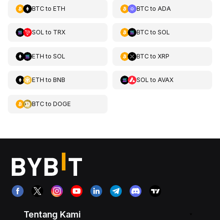
BTC
to
ETH
BTC
to
ADA
SOL
to
TRX
BTC
to
SOL
ETH
to
SOL
BTC
to
XRP
ETH
to
BNB
SOL
to
AVAX
BTC
to
DOGE
Tentang Kami