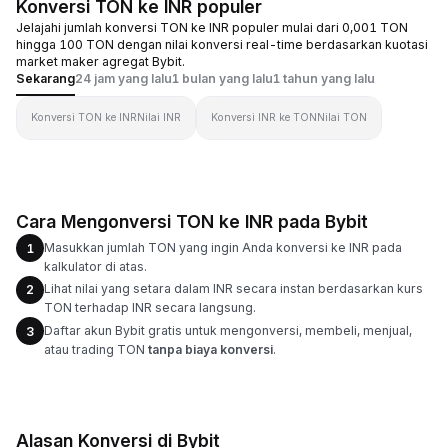
Konversi TON ke INR populer
Jelajahi jumlah konversi TON ke INR populer mulai dari 0,001 TON
hingga 100 TON dengan nilai konversi real-time berdasarkan kuotasi
market maker agregat Bybit.
Sekarang
24 jam yang lalu
1 bulan yang lalu
1 tahun yang lalu
Konversi TON ke INR
Nilai INR
Konversi INR ke TON
Nilai TON
Cara Mengonversi TON ke INR pada Bybit
Masukkan jumlah TON yang ingin Anda konversi ke INR pada
1
kalkulator di atas.
Lihat nilai yang setara dalam INR secara instan berdasarkan kurs
2
TON terhadap INR secara langsung.
Daftar akun Bybit gratis untuk mengonversi, membeli, menjual,
3
atau trading TON
tanpa biaya konversi
.
Alasan Konversi di Bybit