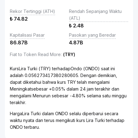
Rekor Tertinggi (ATH)
Rendah Sepanjang Waktu
(ATL)
₺
74.82
₺
2.48
Kapitalisasi Pasar
Pasokan yang Beredar
86.87B
4.87B
Fiat to Token Read More
:
(TRY)
KursLira Turki (TRY) terhadapOndo (ONDO) saat ini
adalah 0.056273417380280605. Dengan demikian,
dapat diketahui bahwa kurs TRY telah mengalami
Meningkatsebesar +0.05% dalam 24 jam terakhir dan
mengalami Menurun sebesar -4.80% selama satu minggu
terakhir.
HargaLira Turki dalam ONDO selalu diperbarui secara
waktu nyata dan terus mengikuti kurs Lira Turki terhadap
ONDO terbaru.