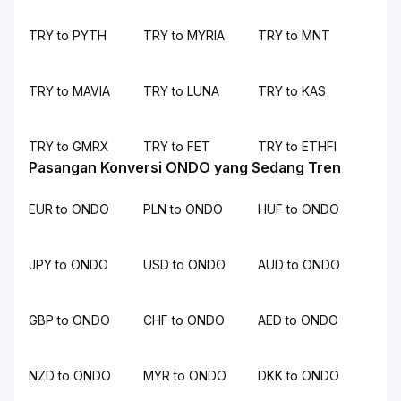
TRY to PYTH
TRY to MYRIA
TRY to MNT
TRY to MAVIA
TRY to LUNA
TRY to KAS
TRY to GMRX
TRY to FET
TRY to ETHFI
Pasangan Konversi ONDO yang Sedang Tren
EUR to ONDO
PLN to ONDO
HUF to ONDO
JPY to ONDO
USD to ONDO
AUD to ONDO
GBP to ONDO
CHF to ONDO
AED to ONDO
NZD to ONDO
MYR to ONDO
DKK to ONDO