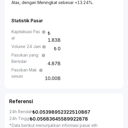
Atas, dengan Meningkat sebesar +13.24%.
Statistik Pasar
Kapitalisasi Pas
ar
1.83B
Volume 24 Jam
0
Pasokan yang
Beredar
4.87B
Pasokan Mak
simum
10.00B
Referensi
24h Rendah
₺
0.05398952322510867
24h Tinggi
₺
0.05683645589922878
*Data berikut menunjukkan informasi pasar eth