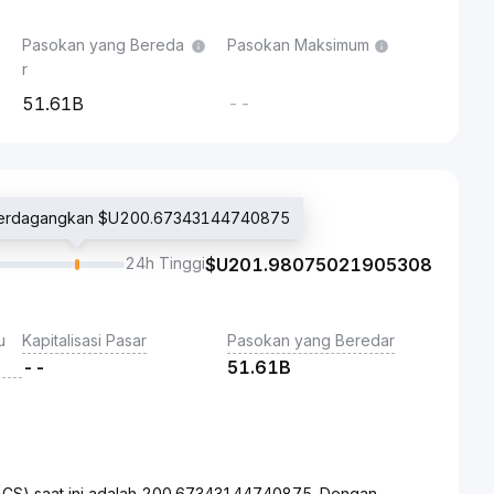
Pasokan yang Bereda
Pasokan Maksimum
r
51.61B
--
diperdagangkan $U200.67343144740875
24h Tinggi
$U
201.98075021905308
u
Kapitalisasi Pasar
Pasokan yang Beredar
--
51.61B
ACS) saat ini adalah 200.67343144740875. Dengan