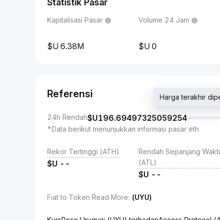
Statistik Pasar
Kapitalisasi Pasar
Volume 24 Jam
6.38M
0
Referensi
Harga terakhir 
24h Rendah
$U
196.69497325059254
*Data berikut menunjukkan informasi pasar eth
Rekor Tertinggi (ATH)
Rendah Sepanjang Wakt
(ATL)
$U
--
$U
--
Fiat to Token Read More
:
(UYU)
KursPeso Uruguai (UYU) terhadapAccess Protocol (