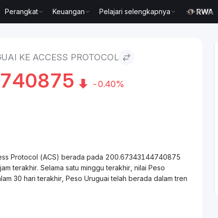
Perangkat
Keuangan
Pelajari selengkapnya
 Access Protocol
UAI KE ACCESS PROTOCOL
4740875
-0.40%
Access Protocol (ACS) berada pada 200.67343144740875
 terakhir. Selama satu minggu terakhir, nilai Peso
m 30 hari terakhir, Peso Uruguai telah berada dalam tren