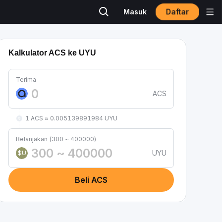
Daftar
Masuk
Kalkulator ACS ke UYU
Terima
ACS
1 ACS ≈ 0.005139891984 UYU
Belanjakan (300 ~ 400000)
UYU
$U
Beli ACS