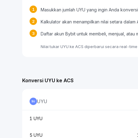
1
Masukkan jumlah UYU yang ingin Anda konversi
2
Kalkulator akan menampilkan nilai setara dalam
3
Daftar akun Bybit untuk membeli, menjual, at
Nilai tukar UYU ke ACS diperbarui secara real-tim
Konversi UYU ke ACS
UYU
1 UYU
5 UYU