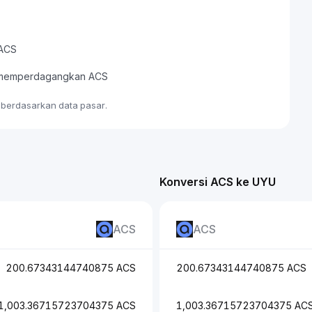
 ACS
au memperdagangkan ACS
e berdasarkan data pasar.
Konversi ACS ke UYU
ACS
ACS
200.67343144740875 ACS
200.67343144740875 ACS
1,003.36715723704375 ACS
1,003.36715723704375 AC