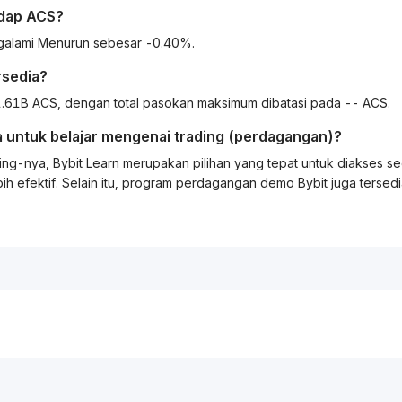
dap
ACS
?
ngalami Menurun sebesar -0.40%.
rsedia?
.61B ACS, dengan total pasokan maksimum dibatasi pada -- ACS.
 untuk belajar mengenai
trading
(perdagangan)?
ing
-nya, Bybit
Learn
merupakan pilihan yang tepat untuk diakses s
ih efektif. Selain itu, program perdagangan demo Bybit juga tersed