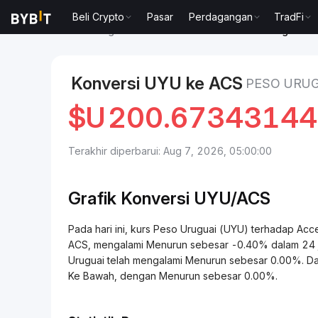
Beli Crypto
Pasar
Perdagangan
TradFi
Pasar
Harga Access Protocol ACS
Peso Uruguai to
Konversi UYU ke ACS
PESO URUG
$U
200.6734314
Terakhir diperbarui: Aug 7, 2026, 05:00:00
Grafik Konversi UYU/ACS
Pada hari ini, kurs Peso Uruguai (UYU) terhadap 
ACS, mengalami Menurun sebesar -0.40% dalam 24 jam
Uruguai telah mengalami Menurun sebesar 0.00%. Dala
Ke Bawah, dengan Menurun sebesar 0.00%.