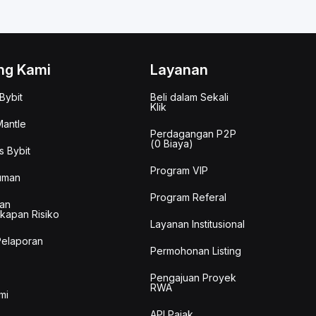
ng Kami
Layanan
Bybit
Beli dalam Sekali
Klik
antle
Perdagangan P2P
(0 Biaya)
s Bybit
Program VIP
uman
Program Referal
an
kapan Risiko
Layanan Institusional
Pelaporan
Permohonan Listing
Pengajuan Proyek
RWA
mi
API Pajak