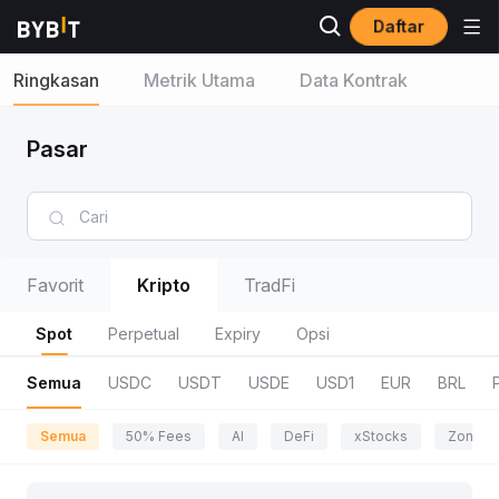
Daftar
Ringkasan
Metrik Utama
Data Kontrak
Pasar
Favorit
Kripto
TradFi
Spot
Perpetual
Expiry
Opsi
Semua
USDC
USDT
USDE
USD1
EUR
BRL
Semua
50% Fees
AI
DeFi
xStocks
Zona P