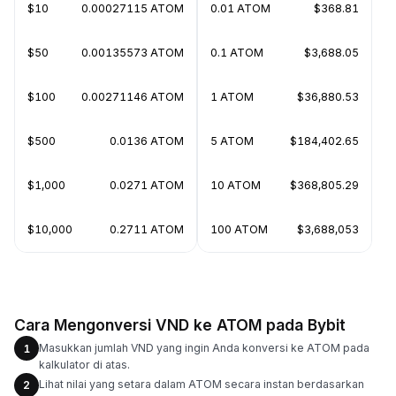
$10
0.00027115 ATOM
0.01 ATOM
$368.81
$50
0.00135573 ATOM
0.1 ATOM
$3,688.05
$100
0.00271146 ATOM
1 ATOM
$36,880.53
$500
0.0136 ATOM
5 ATOM
$184,402.65
$1,000
0.0271 ATOM
10 ATOM
$368,805.29
$10,000
0.2711 ATOM
100 ATOM
$3,688,053
Cara Mengonversi VND ke ATOM pada Bybit
Masukkan jumlah VND yang ingin Anda konversi ke ATOM pada
1
kalkulator di atas.
Lihat nilai yang setara dalam ATOM secara instan berdasarkan
2