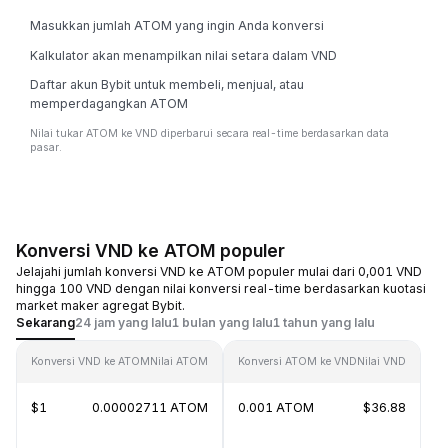
Masukkan jumlah ATOM yang ingin Anda konversi
Kalkulator akan menampilkan nilai setara dalam VND
Daftar akun Bybit untuk membeli, menjual, atau
memperdagangkan ATOM
Nilai tukar ATOM ke VND diperbarui secara real-time berdasarkan data
pasar.
Konversi VND ke ATOM populer
Jelajahi jumlah konversi VND ke ATOM populer mulai dari 0,001 VND
hingga 100 VND dengan nilai konversi real-time berdasarkan kuotasi
market maker agregat Bybit.
Sekarang
24 jam yang lalu
1 bulan yang lalu
1 tahun yang lalu
Konversi VND ke ATOM
Nilai ATOM
Konversi ATOM ke VND
Nilai VND
$1
0.00002711 ATOM
0.001 ATOM
$36.88