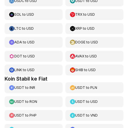
USDC
to
USD
USDT
to
USD
SOL
to
USD
TRX
to
USD
LTC
to
USD
XRP
to
USD
ADA
to
USD
DOGE
to
USD
DOT
to
USD
AVAX
to
USD
LINK
to
USD
SHIB
to
USD
Koin Stabil ke Fiat
USDT
to
INR
USDT
to
PLN
USDT
to
RON
USDT
to
USD
USDT
to
PHP
USDT
to
VND