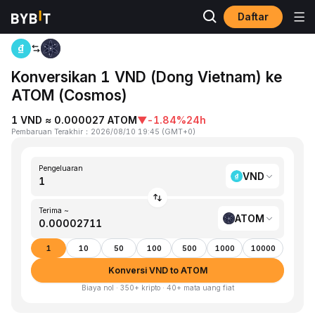
Daftar
Beranda
VND to ATOM
Konversikan 1 VND (Dong Vietnam) ke
ATOM (Cosmos)
1 VND ≈ 0.000027 ATOM
▼
-1.84%
24h
Pembaruan Terakhir
：
2026/08/10 19:45
(
GMT+0
)
Pengeluaran
VND
Terima ~
ATOM
1
10
50
100
500
1000
10000
Konversi VND to ATOM
Biaya nol · 350+ kripto · 40+ mata uang fiat