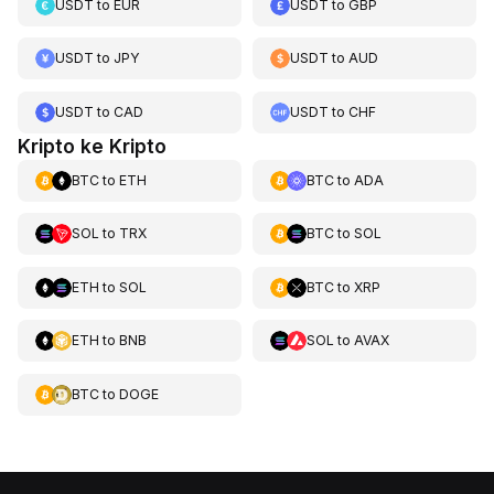
USDT
to
EUR
USDT
to
GBP
USDT
to
JPY
USDT
to
AUD
USDT
to
CAD
USDT
to
CHF
Kripto ke Kripto
BTC
to
ETH
BTC
to
ADA
SOL
to
TRX
BTC
to
SOL
ETH
to
SOL
BTC
to
XRP
ETH
to
BNB
SOL
to
AVAX
BTC
to
DOGE