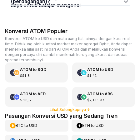
(perdagangan)?
daya untuk belajar mengenai
Konversi ATOM Populer
Konversi ATOM ke USD dan mata uang fiat lainnya dengan kurs real-
time. Didukung oleh kuotasi market maker agregat Bybit, Anda dapat
memeriksa nilai saat ini dari ATOM Anda dan melakukan konversi
dengan percaya diri sambil menikmati kurs yang akurat dan bebas
spread tersembunyi.
ATOM
to
SGD
ATOM
to
USD
S$1.8
$1.41
ATOM
to
AED
ATOM
to
ARS
د.إ5.18
$2,111.37
Lihat Selengkapnya
↓
Pasangan Konversi USD yang Sedang Tren
BTC
to
USD
ETH
to
USD