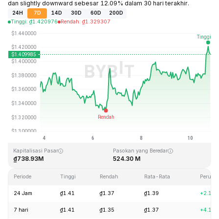
dan slightly downward sebesar 12.09% dalam 30 hari terakhir.
24H
7D
14D
30D
60D
200D
Tinggi
:
₫
1.420976
Rendah
:
₫
1.329307
Terakhir Diperbarui: 2026-08-10, 19:45 GMT+0
Rekor Tertinggi (ATH)
Rendah Sepanjang Waktu (ATL)
₫43.84
₫1.16
Kapitalisasi Pasar
Pasokan yang Beredar
₫738.93M
524.30 M
Periode
Tinggi
Rendah
Rata-Rata
Peruba
24 Jam
₫1.41
₫1.37
₫1.39
+2.10
7 hari
₫1.41
₫1.35
₫1.37
+4.19