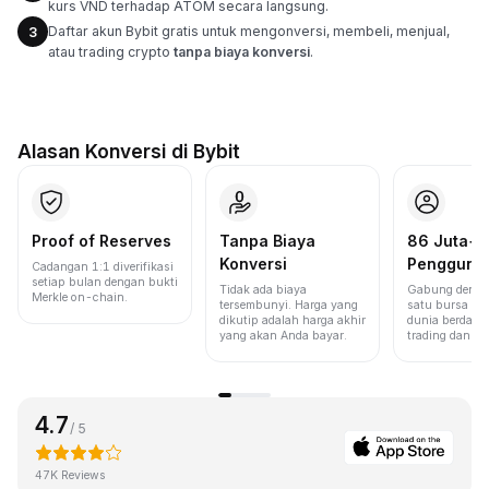
kurs VND terhadap ATOM secara langsung.
Daftar akun Bybit gratis untuk mengonversi, membeli, menjual,
3
atau trading crypto
tanpa biaya konversi
.
Alasan Konversi di Bybit
Proof of Reserves
Tanpa Biaya
86 Juta+
Konversi
Pengguna
Cadangan 1:1 diverifikasi
setiap bulan dengan bukti
Tidak ada biaya
Gabung denga
Merkle on-chain.
tersembunyi. Harga yang
satu bursa ter
dikutip adalah harga akhir
dunia berdasa
yang akan Anda bayar.
trading dan lik
4.7
/ 5
47K Reviews