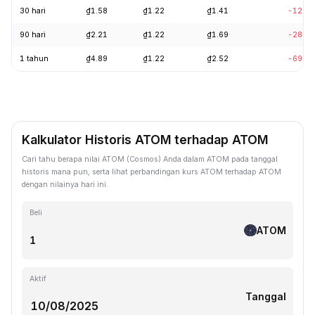
30 hari
₫1.58
₫1.22
₫1.41
-12.0
90 hari
₫2.21
₫1.22
₫1.69
-28.8
1 tahun
₫4.89
₫1.22
₫2.52
-69.9
Kalkulator Historis ATOM terhadap ATOM
Cari tahu berapa nilai ATOM (Cosmos) Anda dalam ATOM pada tanggal
historis mana pun, serta lihat perbandingan kurs ATOM terhadap ATOM
dengan nilainya hari ini.
Beli
ATOM
Aktif
Tanggal