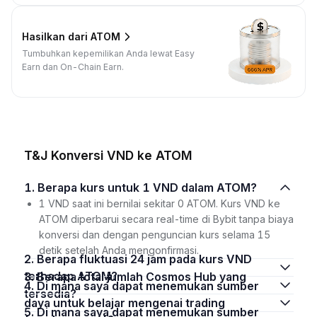
Hasilkan dari ATOM
Tumbuhkan kepemilikan Anda lewat Easy
Earn dan On-Chain Earn.
T&J Konversi VND ke ATOM
1. Berapa kurs untuk 1 VND dalam ATOM?
1 VND saat ini bernilai sekitar 0 ATOM. Kurs VND ke
ATOM diperbarui secara real-time di Bybit tanpa biaya
konversi dan dengan penguncian kurs selama 15
detik setelah Anda mengonfirmasi.
2. Berapa fluktuasi 24 jam pada kurs VND
terhadap ATOM?
3. Berapa total jumlah Cosmos Hub yang
4. Di mana saya dapat menemukan sumber
tersedia?
daya untuk belajar mengenai trading
5. Di mana saya dapat menemukan sumber