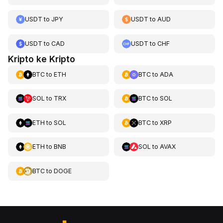
USDT
to
JPY
USDT
to
AUD
USDT
to
CAD
USDT
to
CHF
Kripto ke Kripto
BTC
to
ETH
BTC
to
ADA
SOL
to
TRX
BTC
to
SOL
ETH
to
SOL
BTC
to
XRP
ETH
to
BNB
SOL
to
AVAX
BTC
to
DOGE