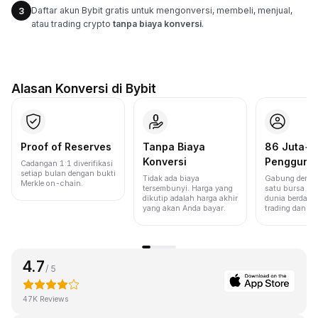
Daftar akun Bybit gratis untuk mengonversi, membeli, menjual,
3
atau trading crypto
tanpa biaya konversi
.
Alasan Konversi di Bybit
Proof of Reserves
Tanpa Biaya
86 Juta+
Konversi
Pengguna
Cadangan 1:1 diverifikasi
setiap bulan dengan bukti
Tidak ada biaya
Gabung denga
Merkle on-chain.
tersembunyi. Harga yang
satu bursa ter
dikutip adalah harga akhir
dunia berdasa
yang akan Anda bayar.
trading dan lik
4.7
/ 5
47K Reviews