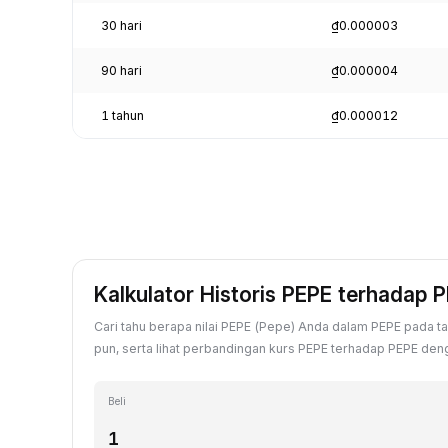
30 hari
₫0.000003
90 hari
₫0.000004
1 tahun
₫0.000012
Kalkulator Historis PEPE terhadap 
Cari tahu berapa nilai PEPE (Pepe) Anda dalam PEPE pada ta
pun, serta lihat perbandingan kurs PEPE terhadap PEPE dengan
Beli