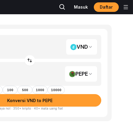
Daftar
Masuk
VND
PEPE
100
500
1000
10000
Konversi VND to PEPE
aya nol · 350+ kripto · 40+ mata uang fiat