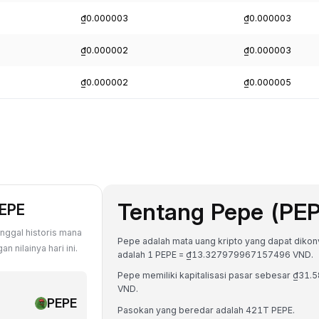
₫0.000003
₫0.000003
₫0.000002
₫0.000003
₫0.000002
₫0.000005
Tentang Pepe (PE
PEPE
nggal historis mana
Pepe adalah mata uang kripto yang dapat dikonve
 nilainya hari ini.
adalah 1 PEPE = ₫13.327979967157496 VND.
Pepe memiliki kapitalisasi pasar sebesar ₫3
VND.
PEPE
Pasokan yang beredar adalah 421T PEPE.