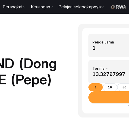
Perangkat
Keuangan
Pelajari selengkapnya
Pengeluaran
ND (Dong
Terima ~
E (Pepe)
1
10
50
Bi