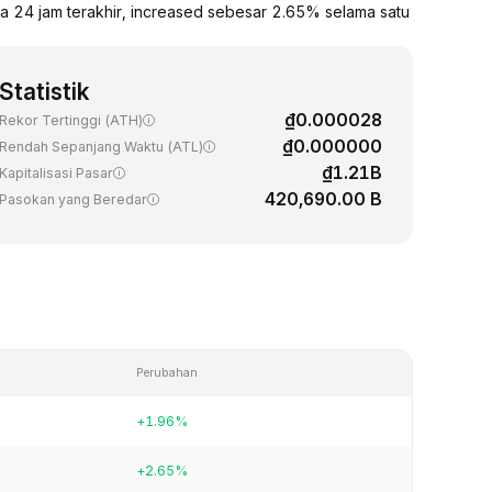
 24 jam terakhir, increased sebesar 2.65% selama satu
Statistik
₫0.000028
Rekor Tertinggi (ATH)
₫0.000000
Rendah Sepanjang Waktu (ATL)
₫1.21B
Kapitalisasi Pasar
420,690.00 B
Pasokan yang Beredar
Perubahan
+1.96%
+2.65%