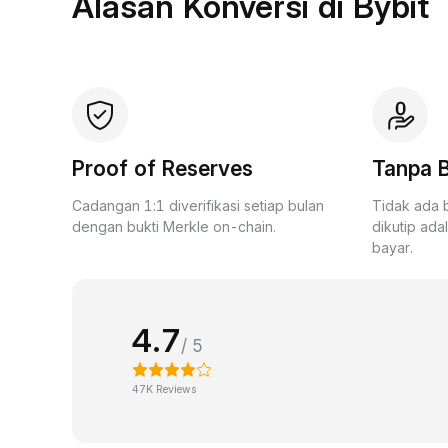
Alasan Konversi di Bybit
Proof of Reserves
Tanpa B
Cadangan 1:1 diverifikasi setiap bulan
Tidak ada 
dengan bukti Merkle on-chain.
dikutip ada
bayar.
4.7
/ 5
47K Reviews