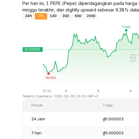
Per hari ini, 1 PEPE (Pepe) diperdagangkan pada harga
minggu terakhir, dan slightly upward sebesar 9.38% dalam
24H
7D
14D
30D
60D
200D
Terakhir Diperbarui: 2026-08-08, 06:29 GMT+0
Periode
Tinggi
24 Jam
₫0.000003
7 hari
₫0.000003