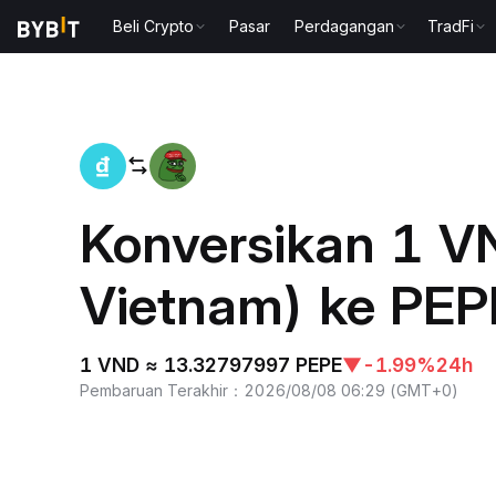
Beli Crypto
Pasar
Perdagangan
TradFi
Beranda
VND to PEPE
Konversikan 1 V
Vietnam) ke PEP
1 VND ≈ 13.32797997 PEPE
▼
-1.99%
24h
Pembaruan Terakhir
：
2026/08/08 06:29
(
GMT+0
)