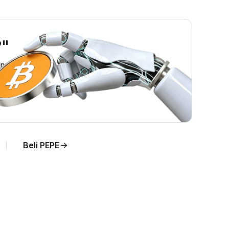
?"
ng.
Beli PEPE