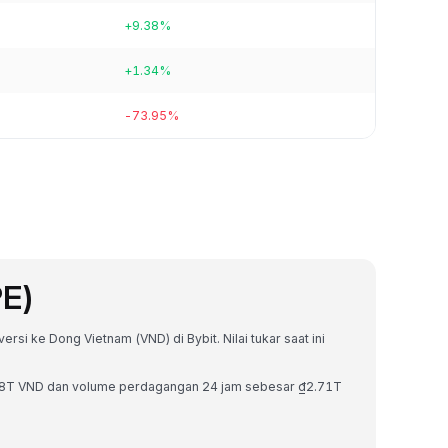
+9.38%
+1.34%
-73.95%
PE)
rsi ke Dong Vietnam (VND) di Bybit. Nilai tukar saat ini
1.58T VND dan volume perdagangan 24 jam sebesar ₫2.71T