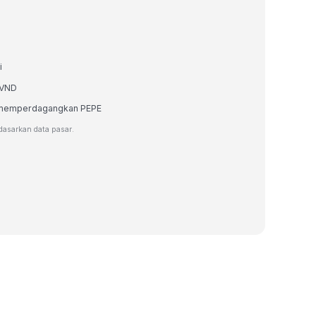
i
 VND
au memperdagangkan PEPE
rdasarkan data pasar.