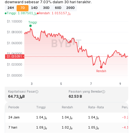
downward sebesar 7.03% dalam 30 hari terakhir.
24H
7D
14D
30D
60D
200D
Tinggi
:
1.087501
﷼
Rendah
:
1.015157
﷼
Terakhir Diperbarui: 2026-08-09, 11:25 GMT+0
Rekor Tertinggi (ATH)
Rendah Sepanjang Waktu (ATL)
﷼0.002686
﷼3.65
Kapitalisasi Pasar
Pasokan yang Beredar
﷼64.73B
62.53 B
Periode
Tinggi
Rendah
Rata-Rata
Peruba
24 Jam
﷼1.04
﷼1.04
﷼1.04
-0.22
7 hari
﷼1.09
﷼1.02
﷼1.05
-4.14