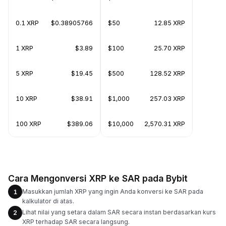
0.1 XRP
$0.38905766
$50
12.85 XRP
1 XRP
$3.89
$100
25.70 XRP
5 XRP
$19.45
$500
128.52 XRP
10 XRP
$38.91
$1,000
257.03 XRP
100 XRP
$389.06
$10,000
2,570.31 XRP
Cara Mengonversi XRP ke SAR pada Bybit
Masukkan jumlah XRP yang ingin Anda konversi ke SAR pada
1
kalkulator di atas.
Lihat nilai yang setara dalam SAR secara instan berdasarkan kurs
2
XRP terhadap SAR secara langsung.