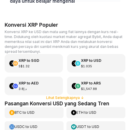
daya untuk belajar mengenai
Konversi XRP Populer
Konversi XRP ke USD dan mata uang fiat lainnya dengan kurs real-
time. Didukung oleh kuotasi market maker agregat Bybit, Anda dapat
memeriksa nilai saat ini dari XRP Anda dan melakukan konversi
dengan percaya diri sambil menikmati kurs yang akurat dan bebas
spread tersembunyi.
XRP
to
SGD
XRP
to
USD
S$1.32
$1.035
XRP
to
AED
XRP
to
ARS
د.إ3.8
$1,547.88
Lihat Selengkapnya
↓
Pasangan Konversi USD yang Sedang Tren
BTC
to
USD
ETH
to
USD
USDC
to
USD
USDT
to
USD