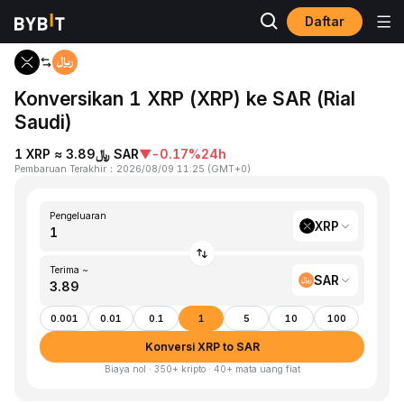
Daftar
Beranda
XRP to SAR
Konversikan 1 XRP (XRP) ke SAR (Rial
Saudi)
1 XRP ≈ ﷼3.89 SAR
▼
-0.17%
24h
Pembaruan Terakhir
：
2026/08/09 11:25
(
GMT+0
)
Pengeluaran
XRP
Terima ~
SAR
0.001
0.01
0.1
1
5
10
100
Konversi XRP to SAR
Biaya nol · 350+ kripto · 40+ mata uang fiat