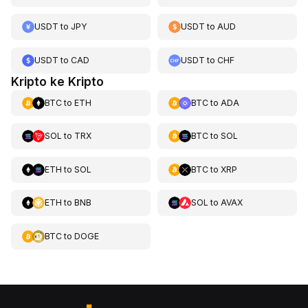
USDT
to
JPY
USDT
to
AUD
USDT
to
CAD
USDT
to
CHF
Kripto ke Kripto
BTC
to
ETH
BTC
to
ADA
SOL
to
TRX
BTC
to
SOL
ETH
to
SOL
BTC
to
XRP
ETH
to
BNB
SOL
to
AVAX
BTC
to
DOGE