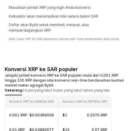
Masukkan jumlah XRP yang ingin Anda konversi
Kalkulator akan menampilkan nilai setara dalam SAR
Daftar akun Bybit untuk membeli, menjual, atau
memperdagangkan XRP
Nilai tukar XRP ke SAR diperbarui secara real-time berdasarkan data pasar.
Konversi XRP ke SAR populer
Jelajahi jumlah konversi XRP ke SAR populer mulai dari 0,001 XRP
hingga 100 XRP dengan nilai konversi real-time berdasarkan kuotasi
market maker agregat Bybit.
Sekarang
24 jam yang lalu
1 bulan yang lalu
1 tahun yang lalu
Konversi XRP ke SAR
Nilai SAR
Konversi SAR ke XRP
Nilai XRP
0.001 XRP
$0.00389058
$1
0.2570 XRP
0.01 XRP
$0.03890577
$10
2.57 XRP