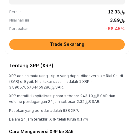
﷼12.33
Bernilai
﷼3.89
Nilai hari ini
-68.45
%
Perubahan
Trade Sekarang
Tentang XRP (XRP)
XRP adalah mata uang kripto yang dapat dikonversi ke Rial Saudi
(SAR) di Bybit. Nilai tukar saat ini adalah 1 XRP =
﷼3.8905765764459286 SAR.
XRP memiliki kapitalisasi pasar sebesar ﷼243.10B SAR dan
volume perdagangan 24 jam sebesar ﷼2.32B SAR.
Pasokan yang beredar adalah 63B XRP.
Dalam 24 jam terakhir, XRP telah turun 0.17%.
Cara Mengonversi XRP ke SAR