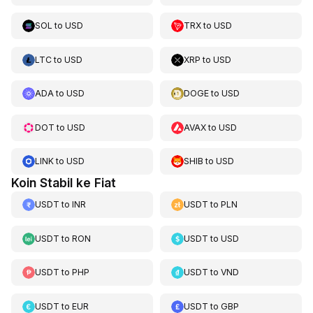
SOL
to
USD
TRX
to
USD
LTC
to
USD
XRP
to
USD
ADA
to
USD
DOGE
to
USD
DOT
to
USD
AVAX
to
USD
LINK
to
USD
SHIB
to
USD
Koin Stabil ke Fiat
USDT
to
INR
USDT
to
PLN
USDT
to
RON
USDT
to
USD
USDT
to
PHP
USDT
to
VND
USDT
to
EUR
USDT
to
GBP