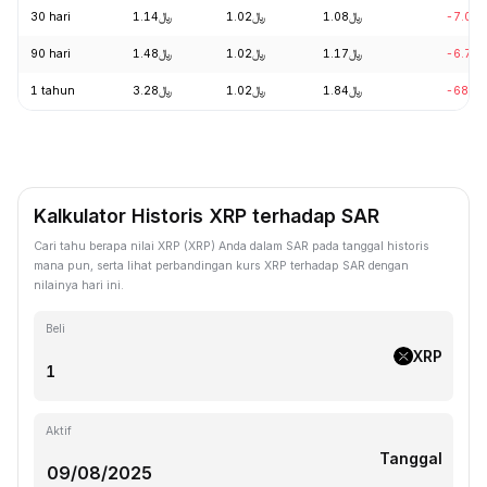
30 hari
﷼1.14
﷼1.02
﷼1.08
-7.03
90 hari
﷼1.48
﷼1.02
﷼1.17
-6.76
1 tahun
﷼3.28
﷼1.02
﷼1.84
-68.9
Kalkulator Historis XRP terhadap SAR
Cari tahu berapa nilai XRP (XRP) Anda dalam SAR pada tanggal historis
mana pun, serta lihat perbandingan kurs XRP terhadap SAR dengan
nilainya hari ini.
Beli
XRP
Aktif
Tanggal